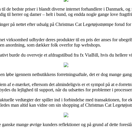
il de bedste priser i blandt diverse internet forhandlere i Danmark, og f
ig til herrer og damer – helt i bund, og endda nogle gange love fragtfri
inger på nettet efter udsalg på Christmas Cat Legetøjsstrømpe forud for 
et virksomhed udbyder deres produkter til en pris der anses for ubegribe
f en anordning, som dækker folk overfor fup webshops.
nativt burde du overveje et afdragstilbud fra fx ViaBill, hvis du hellere
en løbe igennem netbutikkens forretningsaftale, det er dog mange gan
m af e-mærket, eftersom det almindeligvis er et sympol på at e-forretn
bydes du lejlighed til support, når du udsættes for problemer i processen
 aktuelle vedtægter der spiller ind i forbindelse med transaktionen, for
, således man altid kan vidne om sin shopping af Christmas Cat Legetøjs
 ganske mange øvrige kunders reflektioner og på grund af dette foreslår 