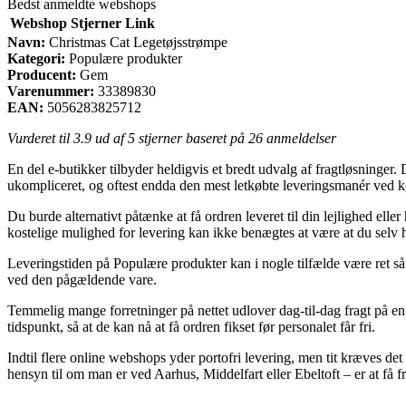
Bedst anmeldte webshops
Webshop
Stjerner
Link
Navn:
Christmas Cat Legetøjsstrømpe
Kategori:
Populære produkter
Producent:
Gem
Varenummer:
33389830
EAN:
5056283825712
Vurderet til
3.9
ud af 5 stjerner baseret på
26
anmeldelser
En del e-butikker tilbyder heldigvis et bredt udvalg af fragtløsninger.
ukompliceret, og oftest endda den mest letkøbte leveringsmanér ved 
Du burde alternativt påtænke at få ordren leveret til din lejlighed ell
kostelige mulighed for levering kan ikke benægtes at være at du selv
Leveringstiden på Populære produkter kan i nogle tilfælde være ret så 
ved den pågældende vare.
Temmelig mange forretninger på nettet udlover dag-til-dag fragt på e
tidspunkt, så at de kan nå at få ordren fikset før personalet får fri.
Indtil flere online webshops yder portofri levering, men tit kræves det 
hensyn til om man er ved Aarhus, Middelfart eller Ebeltoft – er at få fr