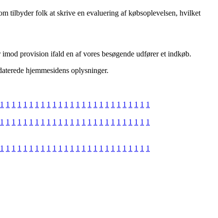
om tilbyder folk at skrive en evaluering af købsoplevelsen, hvilket
r imod provision ifald en af vores besøgende udfører et indkøb.
pdaterede hjemmesidens oplysninger.
1
1
1
1
1
1
1
1
1
1
1
1
1
1
1
1
1
1
1
1
1
1
1
1
1
1
1
1
1
1
1
1
1
1
1
1
1
1
1
1
1
1
1
1
1
1
1
1
1
1
1
1
1
1
1
1
1
1
1
1
1
1
1
1
1
1
1
1
1
1
1
1
1
1
1
1
1
1