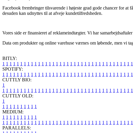
Facebook frembringer tilsvarende i højeste grad gode chancer for at få 
desuden kan udnyttes til at afveje kundetilfredsheden.
Vores side er finansieret af reklameindtægter. Vi har samarbejdsaftale
Data om produkter og online varehuse værnes om løbende, men vi tager
BITLY:
1
1
1
1
1
1
1
1
1
1
1
1
1
1
1
1
1
1
1
1
1
1
1
1
1
1
1
1
1
1
1
1
1
1
1
1
1
SPOTIFY:
1
1
1
1
1
1
1
1
1
1
1
1
1
1
1
1
1
1
1
1
1
1
1
1
1
1
1
1
1
1
1
1
1
1
1
1
1
CUTTLY BIO:
1
1
1
1
1
1
1
1
1
1
1
1
1
1
1
1
1
1
1
1
1
1
1
1
1
1
1
1
1
1
1
1
1
1
1
1
1
1
CUTTLY OLD:
1
1
1
1
1
1
1
1
1
1
1
MEDIUM:
1
1
1
1
1
1
1
1
1
1
1
1
1
1
1
1
1
1
1
1
1
1
1
1
1
1
1
1
1
1
1
1
1
1
1
1
1
1
1
1
1
1
1
1
1
1
1
PARALLELS: