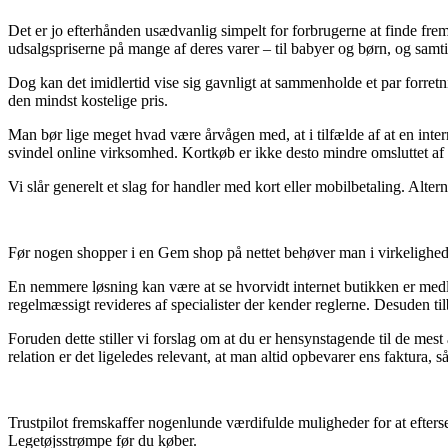
Det er jo efterhånden usædvanlig simpelt for forbrugerne at finde frem t
udsalgspriserne på mange af deres varer – til babyer og børn, og samtid
Dog kan det imidlertid vise sig gavnligt at sammenholde et par forretn
den mindst kostelige pris.
Man bør lige meget hvad være årvågen med, at i tilfælde af at en intern
svindel online virksomhed. Kortkøb er ikke desto mindre omsluttet a
Vi slår generelt et slag for handler med kort eller mobilbetaling. Alter
Før nogen shopper i en Gem shop på nettet behøver man i virkelighed
En nemmere løsning kan være at se hvorvidt internet butikken er medle
regelmæssigt revideres af specialister der kender reglerne. Desuden til
Foruden dette stiller vi forslag om at du er hensynstagende til de mest
relation er det ligeledes relevant, at man altid opbevarer ens faktura
Trustpilot fremskaffer nogenlunde værdifulde muligheder for at efterse
Legetøjsstrømpe før du køber.