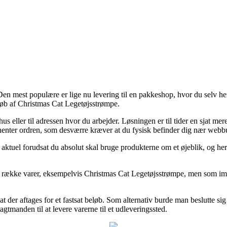
 Den mest populære er lige nu levering til en pakkeshop, hvor du selv he
køb af Christmas Cat Legetøjsstrømpe.
er hus eller til adressen hvor du arbejder. Løsningen er til tider en sja
 henter ordren, som desværre kræver at du fysisk befinder dig nær webbu
aktuel forudsat du absolut skal bruge produkterne om et øjeblik, og her
n række varer, eksempelvis Christmas Cat Legetøjsstrømpe, men som imid
at der aftages for et fastsat beløb. Som alternativ burde man beslutte si
agtmanden til at levere varerne til et udleveringssted.