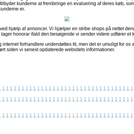
tilbyder kunderne at frembringe en evaluering af deres køb, som 
kunderne er.
 ved hjælp af annoncer. Vi hjælper en stribe shops på nettet derv
g tager honorar ifald den besøgende vi sender videre udfører et 
internet forhandlere understøttes tit, men det er umuligt for os 
dført siden vi senest opdaterede websitets informationer.
1
1
1
1
1
1
1
1
1
1
1
1
1
1
1
1
1
1
1
1
1
1
1
1
1
1
1
1
1
1
1
1
1
1
1
1
1
1
1
1
1
1
1
1
1
1
1
1
1
1
1
1
1
1
1
1
1
1
1
1
1
1
1
1
1
1
1
1
1
1
1
1
1
1
1
1
1
1
1
1
1
1
1
1
1
1
1
1
1
1
1
1
1
1
1
1
1
1
1
1
1
1
1
1
1