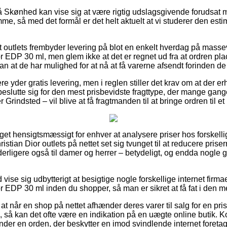
 Skønhed kan vise sig at være rigtig udslagsgivende forudsat 
e, så med det formål er det helt aktuelt at vi studerer den esti
outlets frembyder levering på blot en enkelt hverdag på massev
r EDP 30 ml, men glem ikke at det er regnet ud fra at ordren plac
n at de har mulighed for at nå at få varerne afsendt forinden de 
e yder gratis levering, men i reglen stiller det krav om at der er
eslutte sig for den mest prisbevidste fragttype, der mange gan
Grindsted – vil blive at få fragtmanden til at bringe ordren til e
get hensigtsmæssigt for enhver at analysere priser hos forskelli
hristian Dior outlets på nettet set sig tvunget til at reducere pri
yderligere også til damer og herrer – betydeligt, og endda nogle
d vise sig udbytterigt at besigtige nogle forskellige internet firma
r EDP 30 ml inden du shopper, så man er sikret at få fat i den mes
t når en shop på nettet afhænder deres varer til salg for en pri
å kan det ofte være en indikation på en uægte online butik. Kor
der en orden, der beskytter en imod svindlende internet foreta