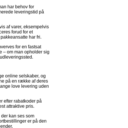
man har behov for
merede leveringstid på
is af varer, eksempelvis
eres forud for et
pakkeansatte har fri.
hverves for en fastsat
ge – om man opholder sig
t udleveringssted.
ge online selskaber, og
serne på en række af deres
 gange love levering uden
er efter rabatkoder på
t attraktive pris.
s der kan ses som
tbestillinger er på den
gender.