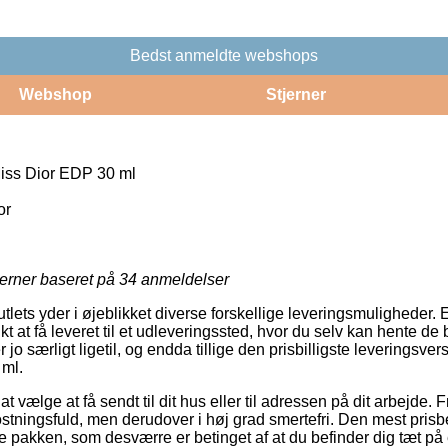
Bedst anmeldte webshops
Webshop
Stjerner
Miss Dior EDP 30 ml
or
jerner baseret på
34
anmeldelser
tlets yder i øjeblikket diverse forskellige leveringsmuligheder.
 at få leveret til et udleveringssted, hvor du selv kan hente de b
jo særligt ligetil, og endda tillige den prisbilligste leveringsve
 ml.
 vælge at få sendt til dit hus eller til adressen på dit arbejde.
stningsfuld, men derudover i høj grad smertefri. Den mest prisb
e pakken, som desværre er betinget af at du befinder dig tæt på 