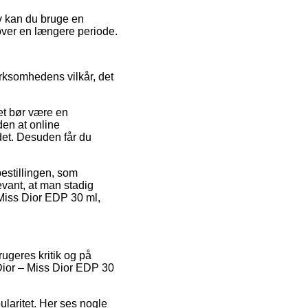
iv kan du bruge en
 over en længere periode.
irksomhedens vilkår, det
et bør være en
den at online
det. Desuden får du
bestillingen, som
levant, at man stadig
 Miss Dior EDP 30 ml,
brugeres kritik og på
 Dior – Miss Dior EDP 30
ularitet. Her ses nogle