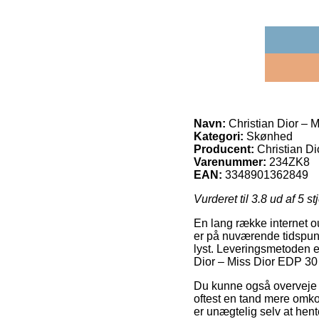
Navn:
Christian Dior – 
Kategori:
Skønhed
Producent:
Christian Di
Varenummer:
234ZK8
EAN:
3348901362849
Vurderet til
3.8
ud af 5 st
En lang række internet ou
er på nuværende tidspunkt
lyst. Leveringsmetoden er 
Dior – Miss Dior EDP 30
Du kunne også overveje at
oftest en tand mere omko
er unægtelig selv at hent