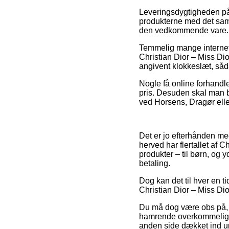
Leveringsdygtigheden på
produkterne med det samm
den vedkommende vare.
Temmelig mange internet 
Christian Dior – Miss Dio
angivent klokkeslæt, såda
Nogle få online forhandler
pris. Desuden skal man b
ved Horsens, Dragør eller 
Det er jo efterhånden me
herved har flertallet af C
produkter – til børn, og 
betaling.
Dog kan det til hver en ti
Christian Dior – Miss Dio
Du må dog være obs på, a
hamrende overkommelig, s
anden side dækket ind un