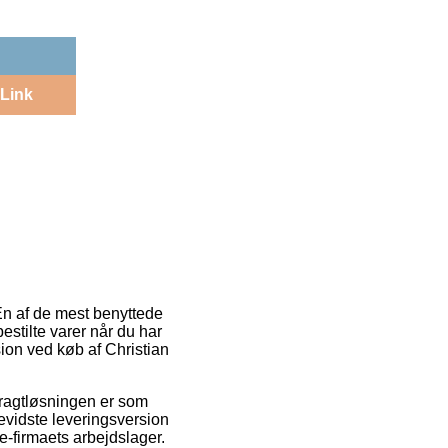
Link
 En af de mest benyttede
estilte varer når du har
rsion ved køb af Christian
 Fragtløsningen er som
evidste leveringsversion
e-firmaets arbejdslager.