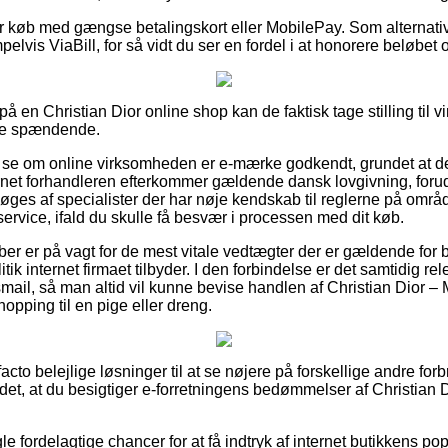
 for køb med gængse betalingskort eller MobilePay. Som alternat
elvis ViaBill, for så vidt du ser en fordel i at honorere beløbet
 en Christian Dior online shop kan de faktisk tage stilling til v
ere spændende.
 se om online virksomheden er e-mærke godkendt, grundet at d
ternet forhandleren efterkommer gældende dansk lovgivning, foru
øges af specialister der har nøje kendskab til reglerne på områ
ervice, ifald du skulle få besvær i processen med dit køb.
køber er på vagt for de mest vitale vedtægter der er gældende for 
ik internet firmaet tilbyder. I den forbindelse er det samtidig re
smail, så man altid vil kunne bevise handlen af Christian Dior –
hopping til en pige eller dreng.
facto belejlige løsninger til at se nøjere på forskellige andre for
 det, at du besigtiger e-forretningens bedømmelser af Christian
le fordelagtige chancer for at få indtryk af internet butikkens pop