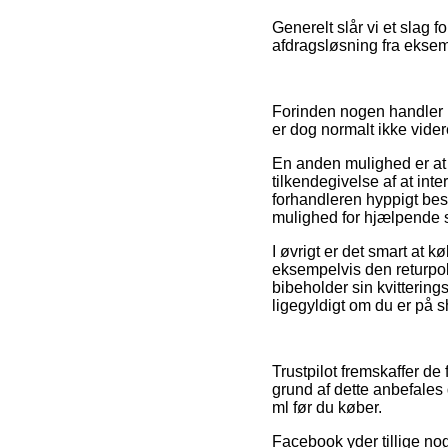
Generelt slår vi et slag
afdragsløsning fra eksemp
Forinden nogen handler på
er dog normalt ikke vid
En anden mulighed er at
tilkendegivelse af at in
forhandleren hyppigt bes
mulighed for hjælpende s
I øvrigt er det smart at 
eksempelvis den returpolit
bibeholder sin kvittering
ligegyldigt om du er på s
Trustpilot fremskaffer de 
grund af dette anbefales
ml før du køber.
Facebook yder tillige nog