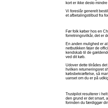
kort er ikke desto mindre
Vi foreslår generelt best
et afbetalingstilbud fra f
Før folk køber hos en C
forretningsvilkår, det er 
En anden mulighed er at t
netbutikken føjer de offic
kendskab til de gældende r
ved dit køb.
Udover dette tilrådes det 
hvilken returneringsret sh
købsbekræftelse, så man 
uanset om du er på udkig 
Trustpilot resulterer i 
den grund er det smart, 
forinden du færdiggør di