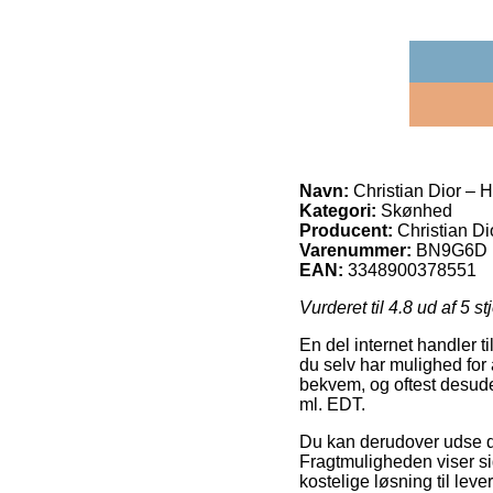
Navn:
Christian Dior – 
Kategori:
Skønhed
Producent:
Christian Di
Varenummer:
BN9G6D
EAN:
3348900378551
Vurderet til
4.8
ud af 5 st
En del internet handler t
du selv har mulighed for
bekvem, og oftest desude
ml. EDT.
Du kan derudover udse dig 
Fragtmuligheden viser si
kostelige løsning til lev