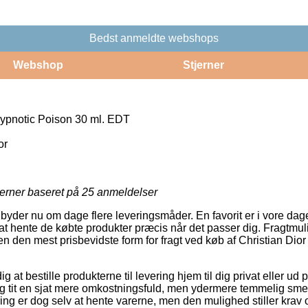
Bedst anmeldte webshops
Webshop
Stjerner
Hypnotic Poison 30 ml. EDT
or
jerner baseret på
25
anmeldelser
ilbyder nu om dage flere leveringsmåder. En favorit er i vore da
 at hente de købte produkter præcis når det passer dig. Fragtmul
n den mest prisbevidste form for fragt ved køb af Christian Dio
at bestille produkterne til levering hjem til dig privat eller ud p
g tit en sjat mere omkostningsfuld, men ydermere temmelig smer
ering er dog selv at hente varerne, men den mulighed stiller krav