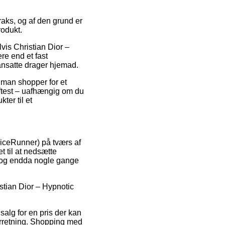
raks, og af den grund er
odukt.
vis Christian Dior –
re end et fast
eansatte drager hjemad.
 man shopper for et
ftest – uafhængig om du
ter til et
PriceRunner) på tværs af
t til at nedsætte
k, og endda nogle gange
istian Dior – Hypnotic
 salg for en pris der kan
orretning. Shopping med