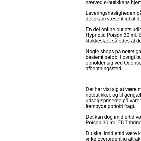
nærved e-butikkens hjem
Leveringshastigheden på S
det skam væsentligt at 
En del online outlets ud
Hypnotic Poison 30 ml. E
klokkeslæt, således at de
Nogle shops på nettet ga
bestemt beløb. I øvrigt 
opholder sig ved Odense, 
afhentningssted.
Det har vist sig at være 
netbutikker, og til gengæl
udsalgspriserne på varern
frembyde portofri fragt.
Det kan dog imidlertid væ
Poison 30 ml. EDT forinde
Du skal imidlertid være kl
virke overordentlig attr