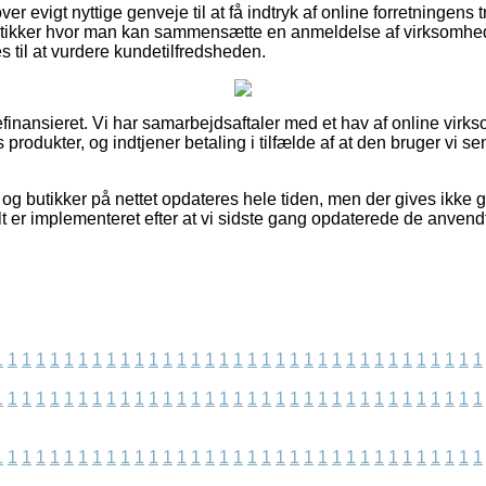
ver evigt nyttige genveje til at få indtryk af online forretningen
utikker hvor man kan sammensætte en anmeldelse af virksomhede
til at vurdere kundetilfredsheden.
inansieret. Vi har samarbejdsaftaler med et hav af online virkso
produkter, og indtjener betaling i tilfælde af at den bruger vi se
og butikker på nettet opdateres hele tiden, men der gives ikke 
lt er implementeret efter at vi sidste gang opdaterede de anvend
1
1
1
1
1
1
1
1
1
1
1
1
1
1
1
1
1
1
1
1
1
1
1
1
1
1
1
1
1
1
1
1
1
1
1
1
1
1
1
1
1
1
1
1
1
1
1
1
1
1
1
1
1
1
1
1
1
1
1
1
1
1
1
1
1
1
1
1
1
1
1
1
1
1
1
1
1
1
1
1
1
1
1
1
1
1
1
1
1
1
1
1
1
1
1
1
1
1
1
1
1
1
1
1
1