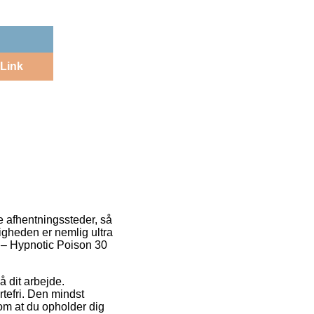
Link
ge afhentningssteder, så
igheden er nemlig ultra
r – Hypnotic Poison 30
å dit arbejde.
tefri. Den mindst
 om at du opholder dig