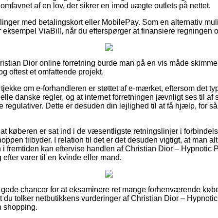
 omfavnet af en lov, der sikrer en imod uægte outlets på nettet.
illinger med betalingskort eller MobilePay. Som en alternativ mu
or eksempel ViaBill, når du efterspørger at finansiere regningen o
hristian Dior online forretning burde man på en vis måde skim
dog oftest et omfattende projekt.
jekke om e-forhandleren er støttet af e-mærket, eftersom det typi
ielle danske regler, og at internet forretningen jævnligt ses til af
egulativer. Dette er desuden din lejlighed til at få hjælp, for så
at køberen er sat ind i de væsentligste retningslinjer i forbindel
oppen tilbyder. I relation til det er det desuden vigtigt, at man al
i fremtiden kan eftervise handlen af Christian Dior – Hypnotic 
efter varer til en kvinde eller mand.
helt gode chancer for at eksaminere ret mange forhenværende købe
at du tolker netbutikkens vurderinger af Christian Dior – Hypnot
n shopping.