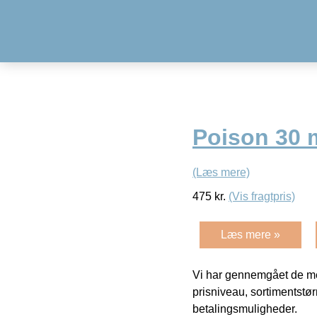
Poison 30 
(Læs mere)
475
kr.
(Vis fragtpris)
Læs mere »
Vi har gennemgået de mes
prisniveau, sortimentstø
betalingsmuligheder.