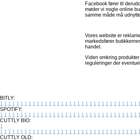
Facebook fører til derudo
møder vi nogle online b
samme måde må udnyttes 
Vores website er reklamef
markedsfører butikkernes 
handel.
Viden omkring produkter 
reguleringer der eventue
BITLY:
1
1
1
1
1
1
1
1
1
1
1
1
1
1
1
1
1
1
1
1
1
1
1
1
1
1
1
1
1
1
1
1
1
1
SPOTIFY:
1
1
1
1
1
1
1
1
1
1
1
1
1
1
1
1
1
1
1
1
1
1
1
1
1
1
1
1
1
1
1
1
1
1
CUTTLY BIO:
1
1
1
1
1
1
1
1
1
1
1
1
1
1
1
1
1
1
1
1
1
1
1
1
1
1
1
1
1
1
1
1
1
1
1
CUTTLY OLD: