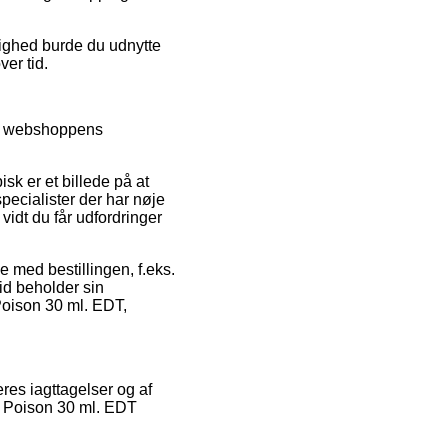
lighed burde du udnytte
ver tid.
me webshoppens
sk er et billede på at
 specialister der har nøje
 vidt du får udfordringer
se med bestillingen, f.eks.
tid beholder sin
Poison 30 ml. EDT,
res iagttagelser og af
ic Poison 30 ml. EDT