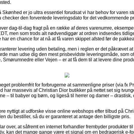
sted.
kønhed er jo ultra essentiel forudsat vi har behov for varen st
du checker den forventede leveringsdato for det vedkommende pr
lover dag-til-dag fragt på en række af deres varenumre, eksempel
DT, men som trods alt nødvendiggør at ordren indsendes tidlige
 har en chance for at nå at få varen skippet afsted før de pakk
ranterer levering uden betaling, men i reglen er det påkrævet at
burde man udse dig den mest prisbevidste leveringsmåde, som o
Smørumnedre eller Vejen – er at få dem til at levere dine produk
meget problemfrit for forbrugerne at sammenligne priser (via fx 
d har massevis af Christian Dior butikker på nettet set sig tvunge
e – til babyer og børn, og ligeså til herrer og damer – drastis
re nyttigt at udforske visse online webshops efter tilbud på Chr
n du bestiller, så du er garanteret at antage den billigste pris.
ar over, at såfremt en internet forhandler frembyder produkter til
aktiv, kan det mange gange være et signal om en bedragerisk e-f