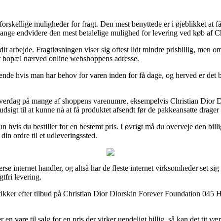
rskellige muligheder for fragt. Den mest benyttede er i øjeblikket at få
e gange endvidere den mest betalelige mulighed for levering ved køb af
l dit arbejde. Fragtløsningen viser sig oftest lidt mindre prisbillig, me
ar bopæl nærved online webshoppens adresse.
e hvis man har behov for varen inden for få dage, og herved er det bes
 hverdag på mange af shoppens varenumre, eksempelvis Christian Dior D
r udsigt til at kunne nå at få produktet afsendt før de pakkeansatte drage
 hvis du bestiller for en bestemt pris. I øvrigt må du overveje den billi
din ordre til et udleveringssted.
verse internet handler, og altså har de fleste internet virksomheder set s
tfri levering.
ikker efter tilbud på Christian Dior Diorskin Forever Foundation 045 H
n vare til salg for en pris der virker uendeligt billig, så kan det tit v