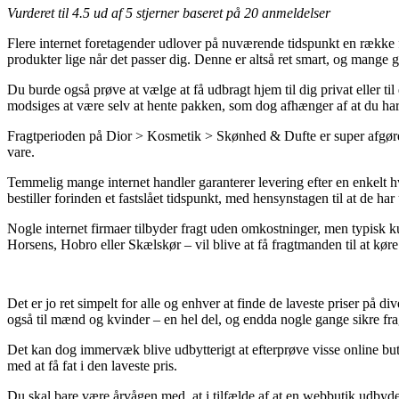
Vurderet til
4.5
ud af 5 stjerner baseret på
20
anmeldelser
Flere internet foretagender udlover på nuværende tidspunkt en række fo
produkter lige når det passer dig. Denne er altså ret smart, og mang
Du burde også prøve at vælge at få udbragt hjem til dig privat eller ti
modsiges at være selv at hente pakken, som dog afhænger af at du h
Fragtperioden på Dior > Kosmetik > Skønhed & Dufte er super afgørend
vare.
Temmelig mange internet handler garanterer levering efter en enkelt
bestiller forinden et fastslået tidspunkt, med hensynstagen til at de ha
Nogle internet firmaer tilbyder fragt uden omkostninger, men typisk kun
Horsens, Hobro eller Skælskør – vil blive at få fragtmanden til at køre 
Det er jo ret simpelt for alle og enhver at finde de laveste priser på di
også til mænd og kvinder – en hel del, og endda nogle gange sikre frag
Det kan dog immervæk blive udbytterigt at efterprøve visse online but
med at få fat i den laveste pris.
Du skal bare være årvågen med, at i tilfælde af at en webbutik udbyder e