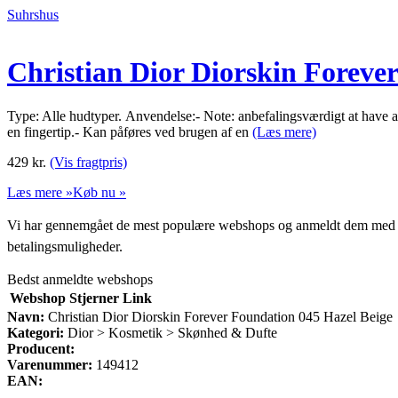
Suhrshus
Christian Dior Diorskin Foreve
Type: Alle hudtyper. Anvendelse:- Note: anbefalingsværdigt at have a
en fingertip.- Kan påføres ved brugen af en
(Læs mere)
429
kr.
(Vis fragtpris)
Læs mere »
Køb nu »
Vi har gennemgået de mest populære webshops og anmeldt dem med stjern
betalingsmuligheder.
Bedst anmeldte webshops
Webshop
Stjerner
Link
Navn:
Christian Dior Diorskin Forever Foundation 045 Hazel Beige
Kategori:
Dior > Kosmetik > Skønhed & Dufte
Producent:
Varenummer:
149412
EAN: