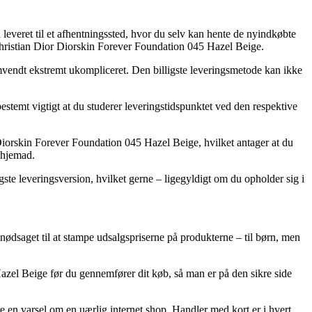
 leveret til et afhentningssted, hvor du selv kan hente de nyindkøbte
 Christian Dior Diorskin Forever Foundation 045 Hazel Beige.
n omvendt ekstremt ukompliceret. Den billigste leveringsmetode kan ikke
temt vigtigt at du studerer leveringstidspunktet ved den respektive
iorskin Forever Foundation 045 Hazel Beige, hvilket antager at du
r hjemad.
gste leveringsversion, hvilket gerne – ligegyldigt om du opholder sig i
ig nødsaget til at stampe udsalgspriserne på produkterne – til børn, men
azel Beige før du gennemfører dit køb, så man er på den sikre side
ære en varsel om en uærlig internet shop. Handler med kort er i hvert