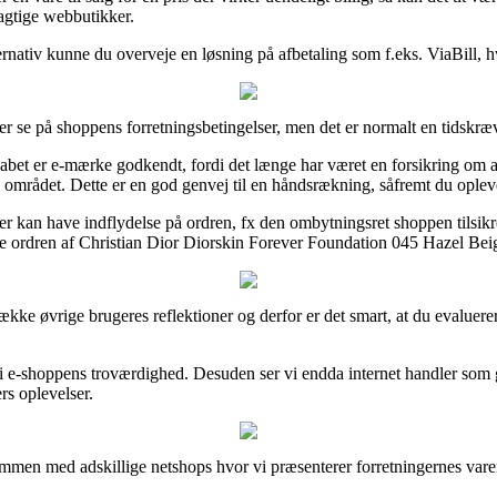
dagtige webbutikker.
ternativ kunne du overveje en løsning på afbetaling som f.eks. ViaBill, h
ker se på shoppens forretningsbetingelser, men det er normalt en tidskr
abet er e-mærke godkendt, fordi det længe har været en forsikring om a
 på området. Dette er en god genvej til en håndsrækning, såfremt du ople
r kan have indflydelse på ordren, fx den ombytningsret shoppen tilsikr
vise ordren af Christian Dior Diorskin Forever Foundation 045 Hazel Beige
række øvrige brugeres reflektioner og derfor er det smart, at du evalue
ind i e-shoppens troværdighed. Desuden ser vi endda internet handler s
rs oplevelser.
men med adskillige netshops hvor vi præsenterer forretningernes varer,