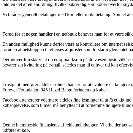
fald en del af en anordning, hvilket sikrer dig som køber overfor sny
Vi tilråder generelt betalinger med kort eller mobilbetaling. Som et al
Forud for at nogen handler i en netbutik behøver man for at være sik
En anden mulighed kunne derfor være at kontrollere om internet selsk
foruden at netshoppen tit efterses af jurister som forstår reglementet
Derudover foreslår vi at du er opmærksom på de væsentligste vilkår de
bevarer sin kvittering på e-mail, således man til enhver tid kan efter
Trustpilot medfører aldeles solide chancer for at evaluere en længere 
Forever Foundation 045 Hazel Beige forinden du køber.
Facebook genererer ydermere aldeles fine løsninger til at få et kig 
købsoplevelse, som tilmed må benyttes til at fornemme tidligere kunde
Denne hjemmeside finansieres af reklameindtægter. Vi arbejder tæt sam
udfører et køb.