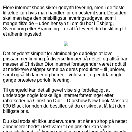
Flere internet shops sikrer gebyrfri levering, men i de fleste
tilfælde kun hvis man handler for en bestemt sum. Desuden
skal man tage den prisbilligste leveringsudgave, som i
mange tilfælde – uden hensyn til om du bor i Esbjerg,
Svendborg eller Bramming – er at få leveret din bestilling til
et afhentningssted.
Det er yderst simpelt for almindelige dødelige at lave
prissammenligning på diverse firmaer på nettet, og altså har
masser af Christian Dior internet foretagender været nødt til
at nedskære salgspriserne på deres produkter – til juniorer,
samt også til damer og herrer – voldsomt, og endda nogle
gange præstere portofri levering.
Til gengæld kan det alligevel vise sig fordelagtigt at
undersøge nogle forskellige internet forretninger efter
rabatkoder på Christian Dior – Diorshow New Look Mascara
090 Black forinden du bestiller, så du er sikret at få fat i den
billigste pris.
Du skal trods alt ikke undervurdere, at når en shop på nettet
annoncerer bedst i test varer til en pris der kan virke
urealistisk god, så kunne det ofte være et tegn på en svindel