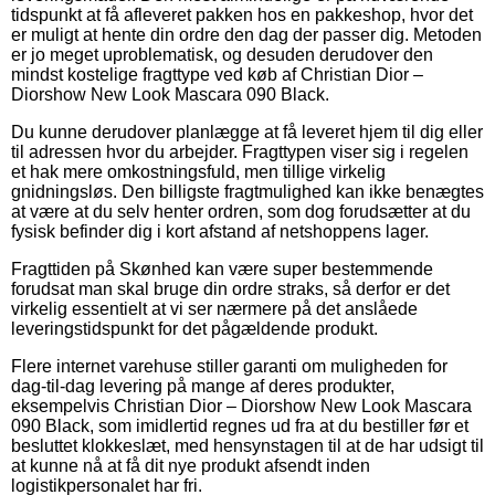
tidspunkt at få afleveret pakken hos en pakkeshop, hvor det
er muligt at hente din ordre den dag der passer dig. Metoden
er jo meget uproblematisk, og desuden derudover den
mindst kostelige fragttype ved køb af Christian Dior –
Diorshow New Look Mascara 090 Black.
Du kunne derudover planlægge at få leveret hjem til dig eller
til adressen hvor du arbejder. Fragttypen viser sig i regelen
et hak mere omkostningsfuld, men tillige virkelig
gnidningsløs. Den billigste fragtmulighed kan ikke benægtes
at være at du selv henter ordren, som dog forudsætter at du
fysisk befinder dig i kort afstand af netshoppens lager.
Fragttiden på Skønhed kan være super bestemmende
forudsat man skal bruge din ordre straks, så derfor er det
virkelig essentielt at vi ser nærmere på det anslåede
leveringstidspunkt for det pågældende produkt.
Flere internet varehuse stiller garanti om muligheden for
dag-til-dag levering på mange af deres produkter,
eksempelvis Christian Dior – Diorshow New Look Mascara
090 Black, som imidlertid regnes ud fra at du bestiller før et
besluttet klokkeslæt, med hensynstagen til at de har udsigt til
at kunne nå at få dit nye produkt afsendt inden
logistikpersonalet har fri.