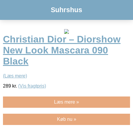
Suhrshus
Christian Dior – Diorshow
New Look Mascara 090
Black
(Læs mere)
289
kr.
(Vis fragtpris)
Læs mere »
Køb nu »