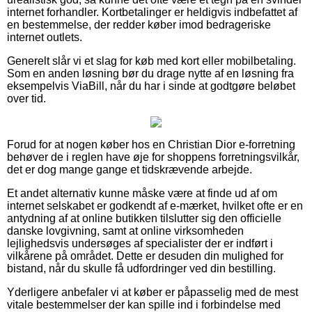
internet forhandler. Kortbetalinger er heldigvis indbefattet af
en bestemmelse, der redder køber imod bedrageriske
internet outlets.
Generelt slår vi et slag for køb med kort eller mobilbetaling.
Som en anden løsning bør du drage nytte af en løsning fra
eksempelvis ViaBill, når du har i sinde at godtgøre beløbet
over tid.
Forud for at nogen køber hos en Christian Dior e-forretning
behøver de i reglen have øje for shoppens forretningsvilkår,
det er dog mange gange et tidskrævende arbejde.
Et andet alternativ kunne måske være at finde ud af om
internet selskabet er godkendt af e-mærket, hvilket ofte er en
antydning af at online butikken tilslutter sig den officielle
danske lovgivning, samt at online virksomheden
lejlighedsvis undersøges af specialister der er indført i
vilkårene på området. Dette er desuden din mulighed for
bistand, når du skulle få udfordringer ved din bestilling.
Yderligere anbefaler vi at køber er påpasselig med de mest
vitale bestemmelser der kan spille ind i forbindelse med