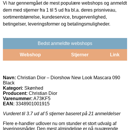
Vi har gennemgået de mest populære webshops og anmeldt
dem med stjerner fra 1 til 5 ud fra bl.a. deres prisniveau,
sortimentstørrelse, kundeservice, brugervenlighed,
betingelser, leveringsformer og betalingsmuligheder.
Bedst anmeldte webshops
Webshop
Stjerner
Link
Navn:
Christian Dior – Diorshow New Look Mascara 090
Black
Kategori:
Skønhed
Producent:
Christian Dior
Varenummer:
A73KF5
EAN:
3348901001915
Vurderet til
3.7
ud af 5 stjerner baseret på
21
anmeldelser
Flere e-handler udlover nu om stunder et stort udvalg af
leveringsmåder. Den mest almindelige er på nuværende