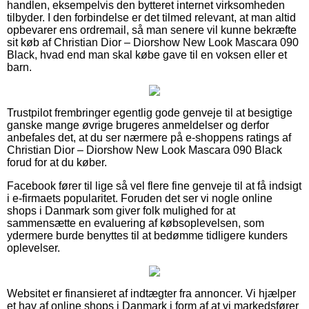
handlen, eksempelvis den bytteret internet virksomheden
tilbyder. I den forbindelse er det tilmed relevant, at man altid
opbevarer ens ordremail, så man senere vil kunne bekræfte
sit køb af Christian Dior – Diorshow New Look Mascara 090
Black, hvad end man skal købe gave til en voksen eller et
barn.
Trustpilot frembringer egentlig gode genveje til at besigtige
ganske mange øvrige brugeres anmeldelser og derfor
anbefales det, at du ser nærmere på e-shoppens ratings af
Christian Dior – Diorshow New Look Mascara 090 Black
forud for at du køber.
Facebook fører til lige så vel flere fine genveje til at få indsigt
i e-firmaets popularitet. Foruden det ser vi nogle online
shops i Danmark som giver folk mulighed for at
sammensætte en evaluering af købsoplevelsen, som
ydermere burde benyttes til at bedømme tidligere kunders
oplevelser.
Websitet er finansieret af indtægter fra annoncer. Vi hjælper
et hav af online shops i Danmark i form af at vi markedsfører