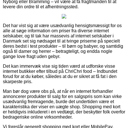
Nyborg eller Bramming – vil være at få fragtmanden til at
levere din ordre til et afhentningssted.
Det har vist sig at være usædvanlig hensigtsmæssigt for os
alle at søge information om priser fra diverse internet
selskaber, og til tak har massevis af internet selskaber i
Danmark set sig nødsaget til at tvinge priserne på specielt
deres bedst i test produkter – til børn og babyer, og samtidig
også til damer og herrer – betragteligt, og endda nogle
gange love fragt uden gebyr.
Det kan immervæk vise sig tiden værd at udforske visse
internet butikker efter tilbud på ChriChri food – Indbundet
forud for at du køber, således at du er sikret at få fat i den
skarpeste pris.
Man bør dog være obs på, at når en internet forhandler
annoncerer produkter til salg for en salgspris som kan virke
usædvanlig fremragende, burde det undertiden være et
karakteristika der viser en uægte shop. Shopping med kort
er heldigvis inkluderet i en vedtægt, der beskytter folk overfor
bedrageriske online virksomheder.
Vi foreslår generelt shopping med kort eller MobilePay.