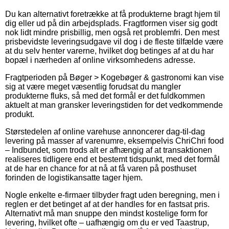
Du kan alternativt foretrække at få produkterne bragt hjem til
dig eller ud på din arbejdsplads. Fragtformen viser sig godt
nok lidt mindre prisbillig, men også ret problemfri. Den mest
prisbevidste leveringsudgave vil dog i de fleste tilfælde være
at du selv henter varerne, hvilket dog betinges af at du har
bopæl i nærheden af online virksomhedens adresse.
Fragtperioden på Bøger > Kogebøger & gastronomi kan vise
sig at være meget væsentlig forudsat du mangler
produkterne fluks, så med det formål er det fuldkommen
aktuelt at man gransker leveringstiden for det vedkommende
produkt.
Størstedelen af online varehuse annoncerer dag-til-dag
levering på masser af varenumre, eksempelvis ChriChri food
– Indbundet, som trods alt er afhængig af at transaktionen
realiseres tidligere end et bestemt tidspunkt, med det formål
at de har en chance for at nå at få varen på posthuset
forinden de logistikansatte tager hjem.
Nogle enkelte e-firmaer tilbyder fragt uden beregning, men i
reglen er det betinget af at der handles for en fastsat pris.
Alternativt må man snuppe den mindst kostelige form for
levering, hvilket ofte – uafhængig om du er ved Taastrup,