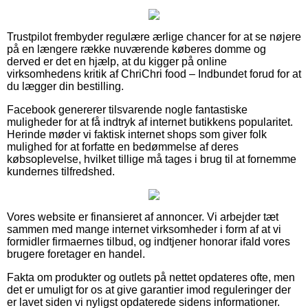
Trustpilot frembyder regulære ærlige chancer for at se nøjere
på en længere række nuværende køberes domme og
derved er det en hjælp, at du kigger på online
virksomhedens kritik af ChriChri food – Indbundet forud for at
du lægger din bestilling.
Facebook genererer tilsvarende nogle fantastiske
muligheder for at få indtryk af internet butikkens popularitet.
Herinde møder vi faktisk internet shops som giver folk
mulighed for at forfatte en bedømmelse af deres
købsoplevelse, hvilket tillige må tages i brug til at fornemme
kundernes tilfredshed.
Vores website er finansieret af annoncer. Vi arbejder tæt
sammen med mange internet virksomheder i form af at vi
formidler firmaernes tilbud, og indtjener honorar ifald vores
brugere foretager en handel.
Fakta om produkter og outlets på nettet opdateres ofte, men
det er umuligt for os at give garantier imod reguleringer der
er lavet siden vi nyligst opdaterede sidens informationer.