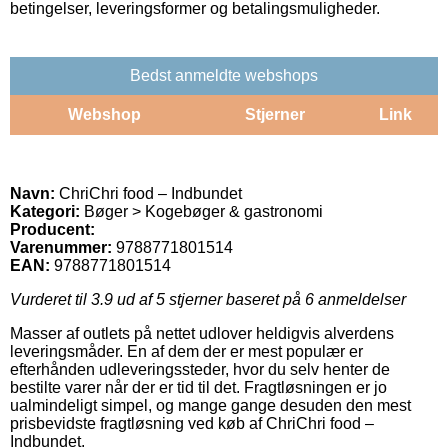
betingelser, leveringsformer og betalingsmuligheder.
Bedst anmeldte webshops
Webshop
Stjerner
Link
Navn:
ChriChri food – Indbundet
Kategori:
Bøger > Kogebøger & gastronomi
Producent:
Varenummer:
9788771801514
EAN:
9788771801514
Vurderet til
3.9
ud af 5 stjerner baseret på
6
anmeldelser
Masser af outlets på nettet udlover heldigvis alverdens
leveringsmåder. En af dem der er mest populær er
efterhånden udleveringssteder, hvor du selv henter de
bestilte varer når der er tid til det. Fragtløsningen er jo
ualmindeligt simpel, og mange gange desuden den mest
prisbevidste fragtløsning ved køb af ChriChri food –
Indbundet.