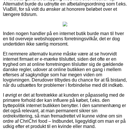
Alternativt burde du udnytte en afbetalingsordning som f.eks.
ViaBill, for så vidt du ønsker at honorere beløbet over et
længere tidsrum.
Inden nogen handler på en internet butik burde man til hver
en tid overveje webshoppens forretningsvilkår, det er dog
undertiden ikke særlig morsomt.
Et nemmere alternativ kunne måske være at se hvorvidt
internet firmaet er e-mærke tilsluttet, siden det ofte er en
tryghed om at online forretningen tilslutter sig de gældende
danske regler, udover at online butikken en gang i mellem
efterses af sagkyndige som har megen viden om
lovgivningen. Derudover tilbydes du chance for at få bistand,
når du udsættes for problemer i forbindelse med dit indkøb.
I øvrigt er det at foretrække at kunden er påpasselig med de
primære forhold der kan influere på købet, f.eks. den
byttepolitik internet butikken benytter. I den sammenhæng er
det også relevant, at man permanent sikrer sin
ordrekvittering, så man fremadrettet vil kunne vidne om sin
ordre af ChriChri food – Indbundet, ligegyldigt om man er på
udkig efter et produkt til en kvinde eller mand.