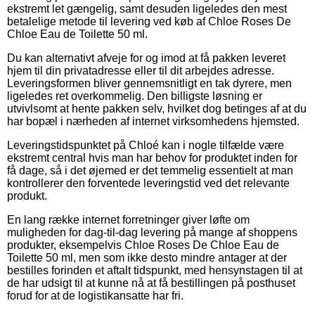
ekstremt let gængelig, samt desuden ligeledes den mest
betalelige metode til levering ved køb af Chloe Roses De
Chloe Eau de Toilette 50 ml.
Du kan alternativt afveje for og imod at få pakken leveret
hjem til din privatadresse eller til dit arbejdes adresse.
Leveringsformen bliver gennemsnitligt en tak dyrere, men
ligeledes ret overkommelig. Den billigste løsning er
utvivlsomt at hente pakken selv, hvilket dog betinges af at du
har bopæl i nærheden af internet virksomhedens hjemsted.
Leveringstidspunktet på Chloé kan i nogle tilfælde være
ekstremt central hvis man har behov for produktet inden for
få dage, så i det øjemed er det temmelig essentielt at man
kontrollerer den forventede leveringstid ved det relevante
produkt.
En lang række internet forretninger giver løfte om
muligheden for dag-til-dag levering på mange af shoppens
produkter, eksempelvis Chloe Roses De Chloe Eau de
Toilette 50 ml, men som ikke desto mindre antager at der
bestilles forinden et aftalt tidspunkt, med hensynstagen til at
de har udsigt til at kunne nå at få bestillingen på posthuset
forud for at de logistikansatte har fri.