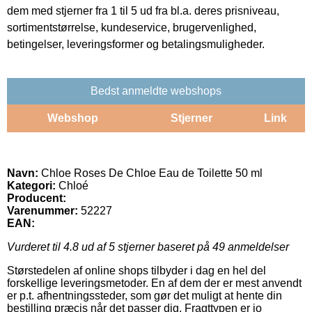
dem med stjerner fra 1 til 5 ud fra bl.a. deres prisniveau,
sortimentstørrelse, kundeservice, brugervenlighed,
betingelser, leveringsformer og betalingsmuligheder.
Bedst anmeldte webshops
Webshop
Stjerner
Link
Navn:
Chloe Roses De Chloe Eau de Toilette 50 ml
Kategori:
Chloé
Producent:
Varenummer:
52227
EAN:
Vurderet til
4.8
ud af 5 stjerner baseret på
49
anmeldelser
Størstedelen af online shops tilbyder i dag en hel del
forskellige leveringsmetoder. En af dem der er mest anvendt
er p.t. afhentningssteder, som gør det muligt at hente din
bestilling præcis når det passer dig. Fragttypen er jo