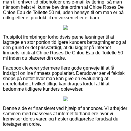
man til enhver tid bibeholder ens e-mail kvittering, så man
når som helst vil kunne bevidne ordren af Chloe Roses De
Chloe Eau de Toilette 50 ml, uden hensyn til om man er på
udkig efter et produkt til en voksen eller et barn.
Trustpilot frembringer forholdsvis pæne løsninger til at
iagttage en stor portion tidligere kunders betragtninger og af
den grund er det prisværdigt, at du kigger på internet
firmaets kritik af Chloe Roses De Chloe Eau de Toilette 50
ml inden du placerer din ordre.
Facebook leverer ydermere flere gode genveje til at få
indsigt i online firmaets popularitet. Derudover ser vi faktisk
shops på nettet hvor man kan give en evaluering af
ordreforløbet, hvilket tillige kan drages fordel af til at
bedømme tidligere kunders oplevelser.
Denne side er finansieret ved hjælp af annoncer. Vi arbejder
sammen med massevis af internet forhandlere hvor vi
fremviser deres varer, og høster godtgørelse forudsat du
foretager en ordre.