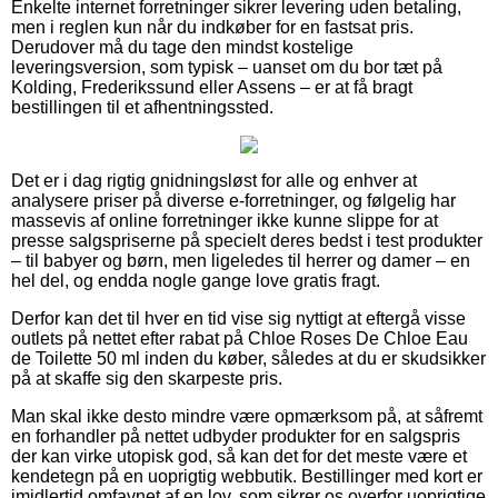
Enkelte internet forretninger sikrer levering uden betaling,
men i reglen kun når du indkøber for en fastsat pris.
Derudover må du tage den mindst kostelige
leveringsversion, som typisk – uanset om du bor tæt på
Kolding, Frederikssund eller Assens – er at få bragt
bestillingen til et afhentningssted.
Det er i dag rigtig gnidningsløst for alle og enhver at
analysere priser på diverse e-forretninger, og følgelig har
massevis af online forretninger ikke kunne slippe for at
presse salgspriserne på specielt deres bedst i test produkter
– til babyer og børn, men ligeledes til herrer og damer – en
hel del, og endda nogle gange love gratis fragt.
Derfor kan det til hver en tid vise sig nyttigt at eftergå visse
outlets på nettet efter rabat på Chloe Roses De Chloe Eau
de Toilette 50 ml inden du køber, således at du er skudsikker
på at skaffe sig den skarpeste pris.
Man skal ikke desto mindre være opmærksom på, at såfremt
en forhandler på nettet udbyder produkter for en salgspris
der kan virke utopisk god, så kan det for det meste være et
kendetegn på en uoprigtig webbutik. Bestillinger med kort er
imidlertid omfavnet af en lov, som sikrer os overfor uoprigtige