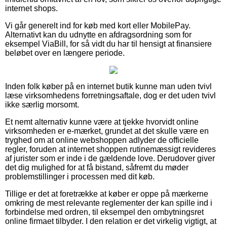
internet shops.
Vi går generelt ind for køb med kort eller MobilePay.
Alternativt kan du udnytte en afdragsordning som for
eksempel ViaBill, for så vidt du har til hensigt at finansiere
beløbet over en længere periode.
Inden folk køber på en internet butik kunne man uden tvivl
læse virksomhedens forretningsaftale, dog er det uden tvivl
ikke særlig morsomt.
Et nemt alternativ kunne være at tjekke hvorvidt online
virksomheden er e-mærket, grundet at det skulle være en
tryghed om at online webshoppen adlyder de officielle
regler, foruden at internet shoppen rutinemæssigt revideres
af jurister som er inde i de gældende love. Derudover giver
det dig mulighed for at få bistand, såfremt du møder
problemstillinger i processen med dit køb.
Tillige er det at foretrække at køber er oppe på mærkerne
omkring de mest relevante reglementer der kan spille ind i
forbindelse med ordren, til eksempel den ombytningsret
online firmaet tilbyder. I den relation er det virkelig vigtigt, at