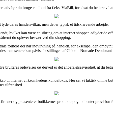
rnativ bør du bruge et tilbud fra f.eks. ViaBill, forudsat du hellere vil 
tyde deres handelsvilkår, men det er typisk et tidskrævende arbejde.
 hvilket kan være en sikring om at internet shoppen adlyder de officiel
, såfremt du oplever besvær ved din shopping.
rale forhold der har indvirkning på handlen, for eksempel den ombytning
således man senere kan påvise bestillingen af Chloe – Nomade Deodorant
 andre brugeres oplevelser og derved er det anbefalelsesværdigt, at du 
kab til internet virksomhedens kundefokus. Her ser vi faktisk online b
es tilfredshed.
-firmaer og præsenterer butikkernes produkter, og indhenter provision 