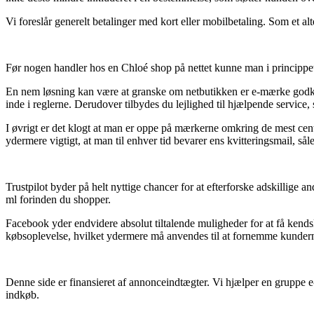
Vi foreslår generelt betalinger med kort eller mobilbetaling. Som et alte
Før nogen handler hos en Chloé shop på nettet kunne man i princippet 
En nem løsning kan være at granske om netbutikken er e-mærke godkendt,
inde i reglerne. Derudover tilbydes du lejlighed til hjælpende service
I øvrigt er det klogt at man er oppe på mærkerne omkring de mest cent
ydermere vigtigt, at man til enhver tid bevarer ens kvitteringsmail, 
Trustpilot byder på helt nyttige chancer for at efterforske adskillige
ml forinden du shopper.
Facebook yder endvidere absolut tiltalende muligheder for at få kends
købsoplevelse, hvilket ydermere må anvendes til at fornemme kundern
Denne side er finansieret af annonceindtægter. Vi hjælper en gruppe e
indkøb.