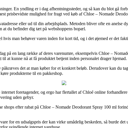
sninger. En yndling er i dag afhentningssteder, og så kan du blot gå forb
 mest prisbevidste mulighed for fragt ved køb af Chloe – Nomade Deodo
adresse eller ud til din arbejdsplads. Metoden bliver ofte en anelse dyr
om at du befinder dig tæt på webshoppens bopæl.
hvis man behøver varen inden for kort tid, og i det øjemed er det fakti
rdag på en lang række af deres varenumre, eksempelvis Chloe – Nomade
t til at kunne nå at få produktet betjent inden personalet drager hjemad.
e påkræves det at man køber for et konkret beløb. Derudover kan du tage
t køre produkterne til en pakkeshop.
 internet foretagender, og ergo har flertallet af Chloé online forhandlere 
evering uden gebyr.
ne shops efter rabat på Chloe – Nomade Deodorant Spray 100 ml forinden
re for en udsalgspris der kan virke umådelig beskeden, så burde det u
rfor svindlende internet varehuse.