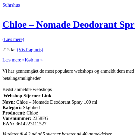
Suhrshus
Chloe – Nomade Deodorant Spr
(Læs mere)
215
kr.
(Vis fragtpris)
Læs mere »
Køb nu »
Vi har gennemgået de mest populære webshops og anmeldt dem med stjern
betalingsmuligheder.
Bedst anmeldte webshops
Webshop
Stjerner
Link
Navn:
Chloe – Nomade Deodorant Spray 100 ml
Kategori:
Skønhed
Producent:
Chloé
Varenummer:
2358FG
EAN:
3614223111527
Vurderet til
4.2
ud af 5 stjerner baseret på
40
anmeldelser