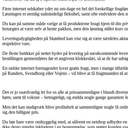
Flere internet selskaber yder nu om dage en hel del forskellige fragtlø
Løsningen er nemlig ualmindeligt fleksibel, samt ofte endvidere den
Du kan på samme måde vælge at få produkterne bragt hjem til din privat
benægtes at være selv at hente pakken, men den løsning stiller krav 
Leveringsdygtigheden på Skønhed kan vise sig at være særdeles aktuel 
respektive vare.
De fleste butikker på nettet byder på levering på næstkommende hve
bestillingen gennemføres før et angivent klokkeslæt, så at de har udsig
En række internet foretagender lover gratis fragt, men i mange tilfæld
på Randers, Svendborg eller Vojens – vil blive at få fragtmanden til a
Det er jo usædvanlig let for os alle at prissammenligne i blandt diverse
børn, samt til voksne – betragteligt, og endda nogle gange garantere l
Men det kan stadigvæk blive profitabelt at sammenligne nogle få onli
sig den billigste pris.
Du bør bare være omhyggelig med, at såfremt en netshop udbyder en va
ikke desto mindre inkluderet i en bestemmelse, som støtter kunden ove