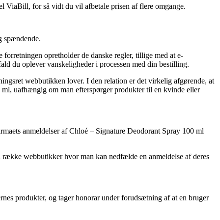
 ViaBill, for så vidt du vil afbetale prisen af flere omgange.
lig spændende.
forretningen opretholder de danske regler, tillige med at e-
fald du oplever vanskeligheder i processen med din bestilling.
gsret webbutikken lover. I den relation er det virkelig afgørende, at
 ml, uafhængig om man efterspørger produkter til en kvinde eller
ine firmaets anmeldelser af Chloé – Signature Deodorant Spray 100 ml
i en række webbutikker hvor man kan nedfælde en anmeldelse af deres
ernes produkter, og tager honorar under forudsætning af at en bruger