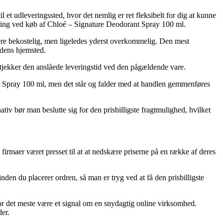
l et udleveringssted, hvor det nemlig er ret fleksibelt for dig at kunne
ering ved køb af Chloé – Signature Deodorant Spray 100 ml.
 mere bekostelig, men ligeledes yderst overkommelig. Den mest
edens hjemsted.
lttjekker den anslåede leveringstid ved den pågældende vare.
ant Spray 100 ml, men det står og falder med at handlen gemmenføres
ativ bør man beslutte sig for den prisbilligste fragtmulighed, hvilket
t firmaer været presset til at at nedskære priserne på en række af deres
en du placerer ordren, så man er tryg ved at få den prisbilligste
 for det meste være et signal om en snydagtig online virksomhed.
der.