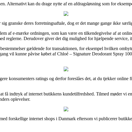
len. Alternativt kan du drage nytte af en afdragsløsning som for eksempel
or sig granske deres forretningsaftale, dog er det mange gange ikke sær
lem af e-mærke ordningen, som kan være en tilkendegivelse af at online 
med reglerne. Derudover giver det dig mulighed for hjælpende service, i
bestemmelser gældende for transaktionen, for eksempel hvilken ombytnin
n gang vil kunne påvise købet af Chloé – Signature Deodorant Spray 100
idligere konsumenters ratings og derfor foreslåes det, at du tjekker onl
l at få indtryk af internet butikkens kundetilfredshed. Tilmed møder v
nders oplevelser.
 med forskellige internet shops i Danmark eftersom vi publicerer butikk