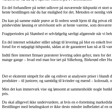
En del forhandlere på nettet udlover på nuværende tidspunkt et stort udv
hente bestillingen når du har mulighed for det. Metoden er nemlig v
Du kan på samme måde prøve at få ordren sendt hjem til dig privat elle
prisbevidste løsning er utvivlsomt selv at hente varerne, som desværre
Fragtperioden på Skønhed er selvfølgelig særligt afgørende når vi behø
En del internet selskaber stiller udsigt til levering på blot en enke
forud for et nøjagtigt tidspunkt, sådan at de garanteret kan nå at få var
Indtil flere internet firmaer præsterer levering uden gebyr, men for det
mange gange – hvad end man bor tæt på Silkeborg, Birkerød eller Hunde
Det er ekstremt simpelt for alle og enhver at analysere priser i blandt 
produkter – til juniorer, og samtidig til kvinder og mænd – kolossalt
Men det kan immervæk vise sig lønsomt at sammenholde nogle butikker 
pris.
Du skal alligevel ikke undervurdere, at hvis en e-forretning markedsfø
Bestillinger med betalingskort er ikke desto mindre indbefattet af en