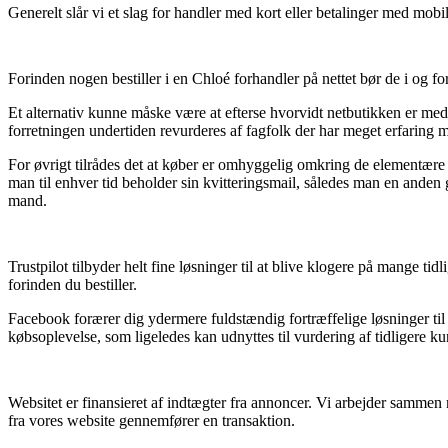
Generelt slår vi et slag for handler med kort eller betalinger med mobi
Forinden nogen bestiller i en Chloé forhandler på nettet bør de i og f
Et alternativ kunne måske være at efterse hvorvidt netbutikken er med
forretningen undertiden revurderes af fagfolk der har meget erfaring 
For øvrigt tilrådes det at køber er omhyggelig omkring de elementære 
man til enhver tid beholder sin kvitteringsmail, således man en ande
mand.
Trustpilot tilbyder helt fine løsninger til at blive klogere på mange t
forinden du bestiller.
Facebook forærer dig ydermere fuldstændig fortræffelige løsninger ti
købsoplevelse, som ligeledes kan udnyttes til vurdering af tidligere ku
Websitet er finansieret af indtægter fra annoncer. Vi arbejder sammen
fra vores website gennemfører en transaktion.