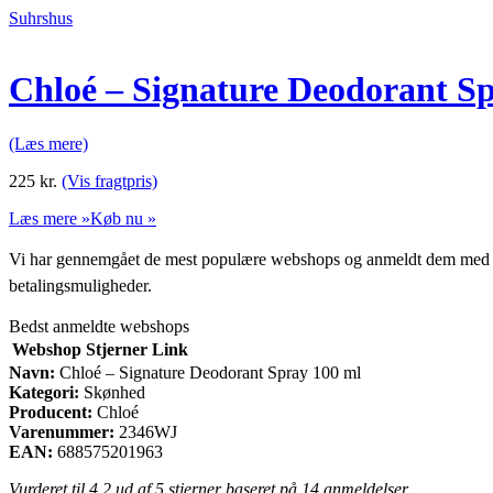
Suhrshus
Chloé – Signature Deodorant S
(Læs mere)
225
kr.
(Vis fragtpris)
Læs mere »
Køb nu »
Vi har gennemgået de mest populære webshops og anmeldt dem med stjern
betalingsmuligheder.
Bedst anmeldte webshops
Webshop
Stjerner
Link
Navn:
Chloé – Signature Deodorant Spray 100 ml
Kategori:
Skønhed
Producent:
Chloé
Varenummer:
2346WJ
EAN:
688575201963
Vurderet til
4.2
ud af 5 stjerner baseret på
14
anmeldelser