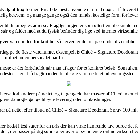
alg af fragtformer. En af de mest anvendte er nu til dags at få leveret ti
irkelig bekvem, og mange gange også den mindst kostelige form for lev
r til dit arbejdes adresse. Fragtløsningen er som oftest en lille smule
 står og falder med at du fysisk befinder dig lige ved internet virksomh
ver varen inden for kort tid, så herved er det ret passende at vi dobbe
lt hverdag på de fleste varenumre, eksempelvis Chloé – Signature Deodor
en ordnet inden personalet har fri.
 meste er det forbeholdt når man aftager for et konkret beløb. Som altern
sted – er at få fragtmanden til at køre varerne til et udleveringssted.
diverse forhandlere på nettet, og til gengæld har masser af Chloé interne
, og endda nogle gange tilbyde levering uden omkostninger.
på nettet efter tilbud på Chloé – Signature Deodorant Spray 100 ml ind
rer bedst i test varer for en pris der kan virke hamrende lav, burde det
 orden, der passer på dig som køber overfor svindlende online virksomhe