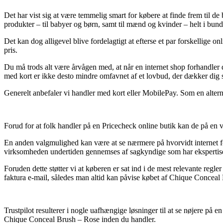
Det har vist sig at være temmelig smart for købere at finde frem til de 
produkter – til babyer og børn, samt til mænd og kvinder – helt i bund
Det kan dog alligevel blive fordelagtigt at efterse et par forskellige
pris.
Du må trods alt være årvågen med, at når en internet shop forhandler d
med kort er ikke desto mindre omfavnet af et lovbud, der dækker dig
Generelt anbefaler vi handler med kort eller MobilePay. Som en altern
Forud for at folk handler på en Pricecheck online butik kan de på en 
En anden valgmulighed kan være at se nærmere på hvorvidt internet forret
virksomheden undertiden gennemses af sagkyndige som har ekspertise 
Foruden dette støtter vi at køberen er sat ind i de mest relevante regler 
faktura e-mail, således man altid kan påvise købet af Chique Conceal 
Trustpilot resulterer i nogle uafhængige løsninger til at se nøjere på 
Chique Conceal Brush – Rose inden du handler.