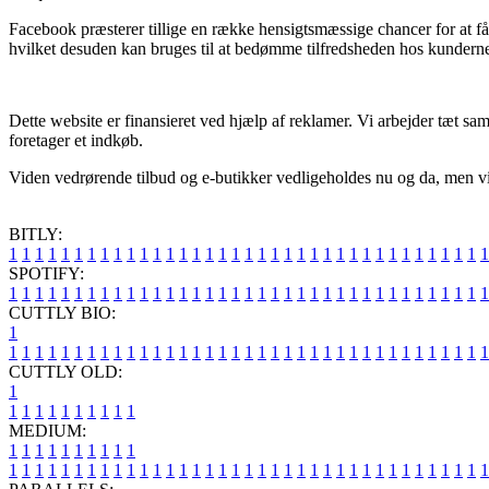
Facebook præsterer tillige en række hensigtsmæssige chancer for at få 
hvilket desuden kan bruges til at bedømme tilfredsheden hos kundern
Dette website er finansieret ved hjælp af reklamer. Vi arbejder tæt sam
foretager et indkøb.
Viden vedrørende tilbud og e-butikker vedligeholdes nu og da, men vi 
BITLY:
1
1
1
1
1
1
1
1
1
1
1
1
1
1
1
1
1
1
1
1
1
1
1
1
1
1
1
1
1
1
1
1
1
1
1
1
1
SPOTIFY:
1
1
1
1
1
1
1
1
1
1
1
1
1
1
1
1
1
1
1
1
1
1
1
1
1
1
1
1
1
1
1
1
1
1
1
1
1
CUTTLY BIO:
1
1
1
1
1
1
1
1
1
1
1
1
1
1
1
1
1
1
1
1
1
1
1
1
1
1
1
1
1
1
1
1
1
1
1
1
1
1
CUTTLY OLD:
1
1
1
1
1
1
1
1
1
1
1
MEDIUM:
1
1
1
1
1
1
1
1
1
1
1
1
1
1
1
1
1
1
1
1
1
1
1
1
1
1
1
1
1
1
1
1
1
1
1
1
1
1
1
1
1
1
1
1
1
1
1