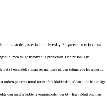
r din ordre når det passer ind i din hverdag. Fragtmetoden er jo yderst
gsfuld, men tillige usædvanlig problemfri. Den prisbilligste
t ret så essentielt at man ser nærmere på den estimerede leveringstid
ordren placeres forud for et aftalt klokkeslæt, sådan at de har udsigt
vælge den mest letkøbte leveringsmodel, der tit – ligegyldigt om man