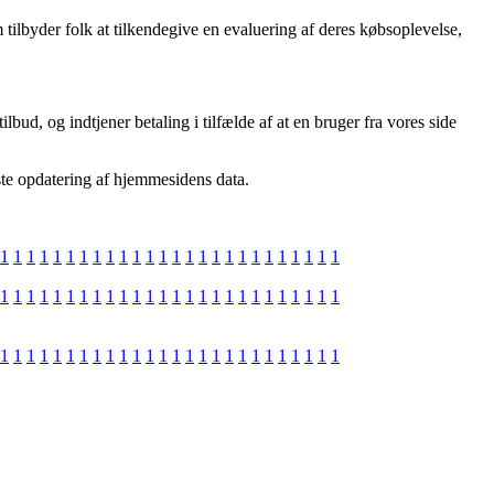
tilbyder folk at tilkendegive en evaluering af deres købsoplevelse,
bud, og indtjener betaling i tilfælde af at en bruger fra vores side
ste opdatering af hjemmesidens data.
1
1
1
1
1
1
1
1
1
1
1
1
1
1
1
1
1
1
1
1
1
1
1
1
1
1
1
1
1
1
1
1
1
1
1
1
1
1
1
1
1
1
1
1
1
1
1
1
1
1
1
1
1
1
1
1
1
1
1
1
1
1
1
1
1
1
1
1
1
1
1
1
1
1
1
1
1
1