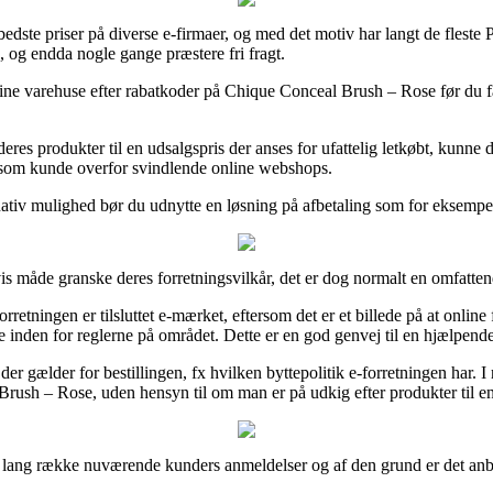
bedste priser på diverse e-firmaer, og med det motiv har langt de fleste 
, og endda nogle gange præstere fri fragt.
 online varehuse efter rabatkoder på Chique Conceal Brush – Rose før du f
eres produkter til en udsalgspris der anses for ufattelig letkøbt, kunn
 som kunde overfor svindlende online webshops.
ativ mulighed bør du udnytte en løsning på afbetaling som for eksempel 
vis måde granske deres forretningsvilkår, det er dog normalt en omfatte
ningen er tilsluttet e-mærket, eftersom det er et billede på at online fo
inden for reglerne på området. Dette er en god genvej til en hjælpen
der gælder for bestillingen, fx hvilken byttepolitik e-forretningen har. I 
Brush – Rose, uden hensyn til om man er på udkig efter produkter til en
en lang række nuværende kunders anmeldelser og af den grund er det anbef