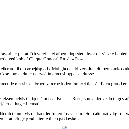
favorit er p.t. at få leveret til et afhentningssted, hvor du så selv hente
metode ved køb af Chique Conceal Brush – Rose.
ller ud til din arbejdsplads. Muligheden bliver ofte lidt mere omkostnin
er krav om at du er nærved internet shoppens adresse.
nde om vi skal bruge varerne inden for kort tid, så af den grund er de
, eksempelvis Chique Conceal Brush – Rose, som alligevel betinges af at 
bejderne drager hjemad.
ælder det kun hvis du handler for en fastsat sum. Som alternativ bør du 
 til at bringe produkterne til en pakkeshop.