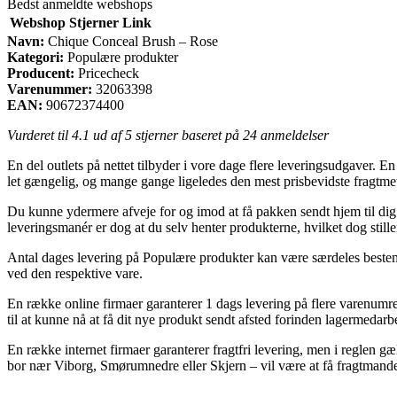
Bedst anmeldte webshops
Webshop
Stjerner
Link
Navn:
Chique Conceal Brush – Rose
Kategori:
Populære produkter
Producent:
Pricecheck
Varenummer:
32063398
EAN:
90672374400
Vurderet til
4.1
ud af 5 stjerner baseret på
24
anmeldelser
En del outlets på nettet tilbyder i vore dage flere leveringsudgaver. En 
let gængelig, og mange gange ligeledes den mest prisbevidste fragt
Du kunne ydermere afveje for og imod at få pakken sendt hjem til dig e
leveringsmanér er dog at du selv henter produkterne, hvilket dog still
Antal dages levering på Populære produkter kan være særdeles bestemme
ved den respektive vare.
En række online firmaer garanterer 1 dags levering på flere varenumre
til at kunne nå at få dit nye produkt sendt afsted forinden lagermedar
En række internet firmaer garanterer fragtfri levering, men i reglen g
bor nær Viborg, Smørumnedre eller Skjern – vil være at få fragtmanden