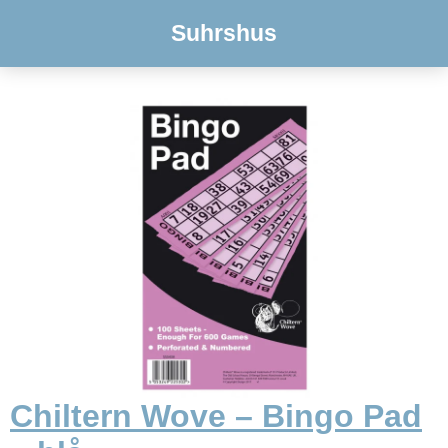
Suhrshus
Chiltern Wove – Bingo Pad