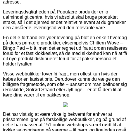
adresse.
Leveringsdygtigheden på Populære produkter er jo
ualmindeligt central hvis vi absolut skal bruge produktet
straks, så i det øjemed er det relativt relevant at du gransker
den anslåede leveringstid ved den relevante vare.
En del e-forhandlere yder levering på blot en enkelt hverdag
på deres primære produkter, eksempelvis Chiltern Wove –
Bingo Pad – blå, men det er regnet ud fra at orden realiseres
forud for et fast klokkeslæt, så de med sikkerhed kan nå at få
dit nye produkt distribueret forud for at pakkepersonalet
holder fyraften.
Visse webbutikker lover fri fragt, men oftest kun hvis der
købes for en fastsat pris. Derudover kunne du vælge den
billigste fragtmetode, som ofte – uanset om man befinder sig
i Roskilde, Solrød Strand eller Jyllinge – er at få dem til at
køre dine varer til en pakkeshop.
Det har vist sig at være virkelig bekvemt for enhver at
prissammenligne på forskellige webbutikker, og på grund af
dette har masser af 151 online webshops været nødt til at
trykke salgspriserne på varerne – til børn, og ligeledes også