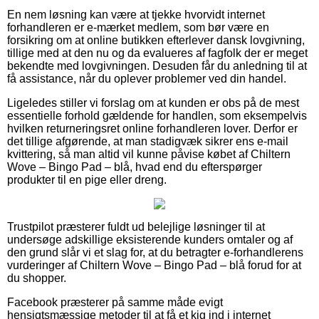
En nem løsning kan være at tjekke hvorvidt internet
forhandleren er e-mærket medlem, som bør være en
forsikring om at online butikken efterlever dansk lovgivning,
tillige med at den nu og da evalueres af fagfolk der er meget
bekendte med lovgivningen. Desuden får du anledning til at
få assistance, når du oplever problemer ved din handel.
Ligeledes stiller vi forslag om at kunden er obs på de mest
essentielle forhold gældende for handlen, som eksempelvis
hvilken returneringsret online forhandleren lover. Derfor er
det tillige afgørende, at man stadigvæk sikrer ens e-mail
kvittering, så man altid vil kunne påvise købet af Chiltern
Wove – Bingo Pad – blå, hvad end du efterspørger
produkter til en pige eller dreng.
Trustpilot præsterer fuldt ud belejlige løsninger til at
undersøge adskillige eksisterende kunders omtaler og af
den grund slår vi et slag for, at du betragter e-forhandlerens
vurderinger af Chiltern Wove – Bingo Pad – blå forud for at
du shopper.
Facebook præsterer på samme måde evigt
hensigtsmæssige metoder til at få et kig ind i internet