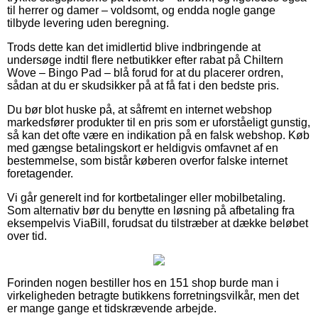
til herrer og damer – voldsomt, og endda nogle gange
tilbyde levering uden beregning.
Trods dette kan det imidlertid blive indbringende at
undersøge indtil flere netbutikker efter rabat på Chiltern
Wove – Bingo Pad – blå forud for at du placerer ordren,
sådan at du er skudsikker på at få fat i den bedste pris.
Du bør blot huske på, at såfremt en internet webshop
markedsfører produkter til en pris som er uforståeligt gunstig,
så kan det ofte være en indikation på en falsk webshop. Køb
med gængse betalingskort er heldigvis omfavnet af en
bestemmelse, som bistår køberen overfor falske internet
foretagender.
Vi går generelt ind for kortbetalinger eller mobilbetaling.
Som alternativ bør du benytte en løsning på afbetaling fra
eksempelvis ViaBill, forudsat du tilstræber at dække beløbet
over tid.
Forinden nogen bestiller hos en 151 shop burde man i
virkeligheden betragte butikkens forretningsvilkår, men det
er mange gange et tidskrævende arbejde.