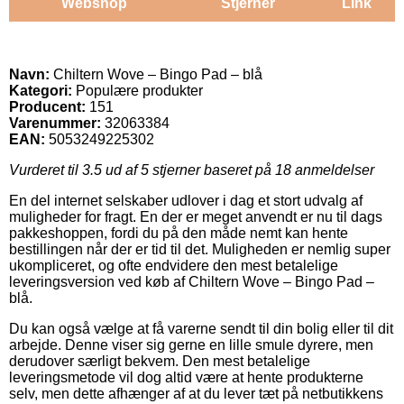
Webshop
Stjerner
Link
Navn:
Chiltern Wove – Bingo Pad – blå
Kategori:
Populære produkter
Producent:
151
Varenummer:
32063384
EAN:
5053249225302
Vurderet til
3.5
ud af 5 stjerner baseret på
18
anmeldelser
En del internet selskaber udlover i dag et stort udvalg af
muligheder for fragt. En der er meget anvendt er nu til dags
pakkeshoppen, fordi du på den måde nemt kan hente
bestillingen når der er tid til det. Muligheden er nemlig super
ukompliceret, og ofte endvidere den mest betalelige
leveringsversion ved køb af Chiltern Wove – Bingo Pad –
blå.
Du kan også vælge at få varerne sendt til din bolig eller til dit
arbejde. Denne viser sig gerne en lille smule dyrere, men
derudover særligt bekvem. Den mest betalelige
leveringsmetode vil dog altid være at hente produkterne
selv, men dette afhænger af at du lever tæt på netbutikkens