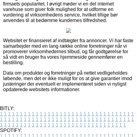
firmaets popularitet. I øvrigt møder vi en del internet
varehuse som giver folk mulighed for at udforme en
vurdering af virksomhedens service, hvilket tillige bør
anvendes til at bedømme kundernes tilfredshed.
Websitet er finansieret af indtægter fra annoncer. Vi har faste
samarbejder med en lang række online forretninger når vi
promoverer virksomhedernes tilbud, og får godtgørelse for
så vidt en bruger fra vores hjemmeside gennemfører en
bestilling.
Data om produkter og forretninger på nettet vedligeholdes
løbende, men det er ikke muligt for os at give garantier imod
justeringer der eventuelt er implementeret siden vi nyligst
opdaterede websitets informationer.
BITLY:
1
1
1
1
1
1
1
1
1
1
1
1
1
1
1
1
1
1
1
1
1
1
1
1
1
1
1
1
1
1
1
1
1
1
1
1
1
1
1
1
1
1
1
1
1
1
1
1
1
1
1
1
1
1
1
1
1
1
1
1
1
1
1
1
1
1
1
1
1
1
1
1
1
1
1
1
1
1
1
1
1
1
1
1
1
1
1
1
1
1
1
1
1
1
1
1
1
1
1
1
SPOTIFY:
1
1
1
1
1
1
1
1
1
1
1
1
1
1
1
1
1
1
1
1
1
1
1
1
1
1
1
1
1
1
1
1
1
1