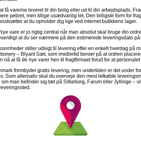
få varerne leveret til din bolig eller ud til din arbejdsplads. F
re pebret, men tillige usædvanlig let. Den billigste form for frag
forudsætter at du opholder dig lige ved internet butikkens lager.
Nye vare er jo rigtig central når man absolut skal bruge din or
æsentligt at du ser nærmere på den estimerede leveringsdato på 
somheder stiller udsigt til levering efter en enkelt hverdag på m
ionery – Blyant Sæt, som imidlertid beroer på at ordren placeres 
 nå at få de nye varer hen til fragtfirmaet forud for at personalet 
anmark frembyder gratis levering, men undertiden er det under fo
ris. Som alternativ skal du overveje den mest letkøbte levering
 om man befinder sig tæt på Silkeborg, Farum eller Jyllinge – vil 
dleveringssted.