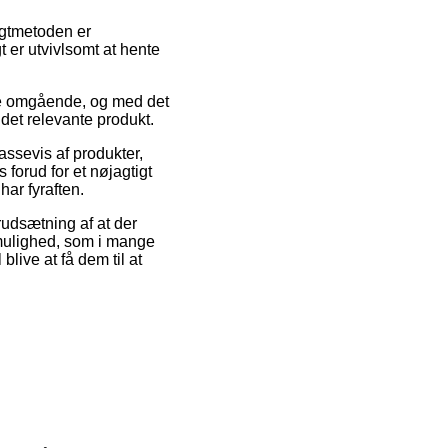
ragtmetoden er
t er utvivlsomt at hente
dre omgående, og med det
det relevante produkt.
assevis af produkter,
forud for et nøjagtigt
har fyraften.
rudsætning af at der
smulighed, som i mange
blive at få dem til at