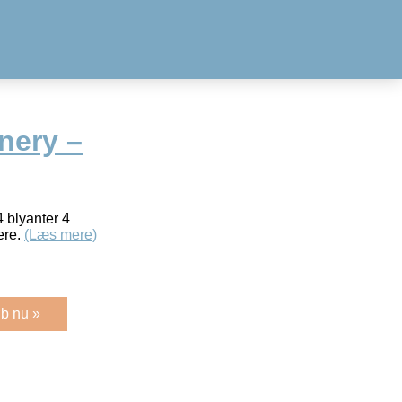
onery –
4 blyanter 4
ere.
(Læs mere)
b nu »