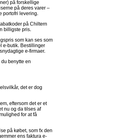
ner) på forskellige
riserne på deres varer –
portofri levering.
 rabatkoder på Chiltern
billigste pris.
algspris som kan ses som
 e-butik. Bestillinger
 snydagtige e-firmaer.
r du benytte en
lsvilkår, det er dog
m, eftersom det er et
t nu og da tilses af
ulighed for at få
else på købet, som fx den
ig gemmer ens faktura e-