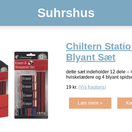
Suhrshus
Chiltern Stati
Blyant Sæt
dette sæt indeholder 12 dele – 
hviskelædere og 4 blyant spids
19
kr.
(Vis fragtpris)
Læs mere »
Kø