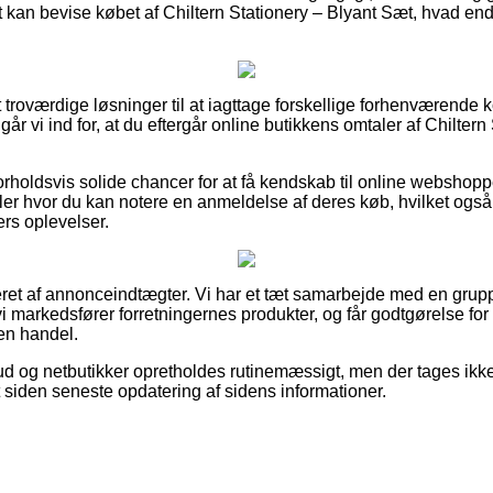
t kan bevise købet af Chiltern Stationery – Blyant Sæt, hvad end
ut troværdige løsninger til at iagttage forskellige forhenværend
 vi ind for, at du eftergår online butikkens omtaler af Chiltern
forholdsvis solide chancer for at få kendskab til online webshop
er hvor du kan notere en anmeldelse af deres køb, hvilket også 
rs oplevelser.
eret af annonceindtægter. Vi har et tæt samarbejde med en grupp
i markedsfører forretningernes produkter, og får godtgørelse for
 en handel.
ud og netbutikker opretholdes rutinemæssigt, men der tages ikke
et siden seneste opdatering af sidens informationer.