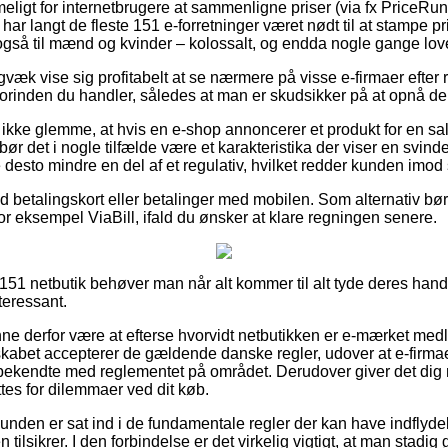
eligt for internetbrugere at sammenligne priser (via fx PriceRun
r har langt de fleste 151 e-forretninger været nødt til at stampe p
også til mænd og kvinder – kolossalt, og endda nogle gange love 
gvæk vise sig profitabelt at se nærmere på visse e-firmaer efter
orinden du handler, således at man er skudsikker på at opnå den 
ikke glemme, at hvis en e-shop annoncerer et produkt for en s
ør det i nogle tilfælde være et karakteristika der viser en svindel
 desto mindre en del af et regulativ, hvilket redder kunden imod
med betalingskort eller betalinger med mobilen. Som alternativ bø
or eksempel ViaBill, ifald du ønsker at klare regningen senere.
151 netbutik behøver man når alt kommer til alt tyde deres hande
teressant.
 derfor være at efterse hvorvidt netbutikken er e-mærket medle
lskabet accepterer de gældende danske regler, udover at e-firmae
kendte med reglementet på området. Derudover giver det dig m
tes for dilemmaer ved dit køb.
 kunden er sat ind i de fundamentale regler der kan have indflyd
en tilsikrer. I den forbindelse er det virkelig vigtigt, at man stad