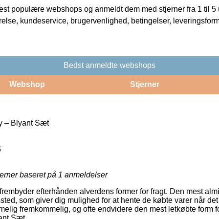
t populære webshops og anmeldt dem med stjerner fra 1 til 5 ud
rrelse, kundeservice, brugervenlighed, betingelser, leveringsfor
Bedst anmeldte webshops
Webshop
Stjerner
y – Blyant Sæt
5
jerner baseret på
1
anmeldelser
 frembyder efterhånden alverdens former for fragt. Den mest almi
gssted, som giver dig mulighed for at hente de købte varer når det
melig fremkommelig, og ofte endvidere den mest letkøbte form fo
ant Sæt.