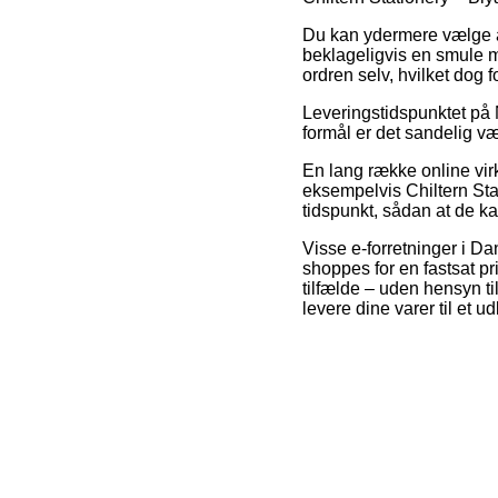
Du kan ydermere vælge at 
beklageligvis en smule me
ordren selv, hvilket dog 
Leveringstidspunktet på 
formål er det sandelig v
En lang række online virk
eksempelvis Chiltern Stat
tidspunkt, sådan at de kan
Visse e-forretninger i D
shoppes for en fastsat p
tilfælde – uden hensyn til
levere dine varer til et u