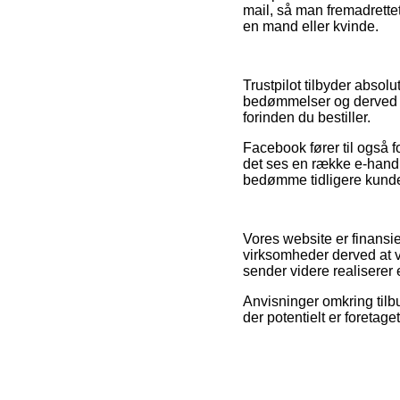
mail, så man fremadrette
en mand eller kvinde.
Trustpilot tilbyder absol
bedømmelser og derved går
forinden du bestiller.
Facebook fører til også 
det ses en række e-handl
bedømme tidligere kunde
Vores website er finansi
virksomheder derved at v
sender videre realiserer
Anvisninger omkring tilb
der potentielt er foretag