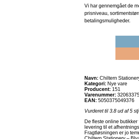
Vi har gennemgået de mes
prisniveau, sortimentstø
betalingsmuligheder.
Navn:
Chiltern Stationer
Kategori:
Nye vare
Producent:
151
Varenummer:
3206337
EAN:
5050375049376
Vurderet til
3.8
ud af 5 st
De fleste online butikker
levering til et afhentnin
Fragtløsningen er jo tem
Chiltern Stationery – Bly