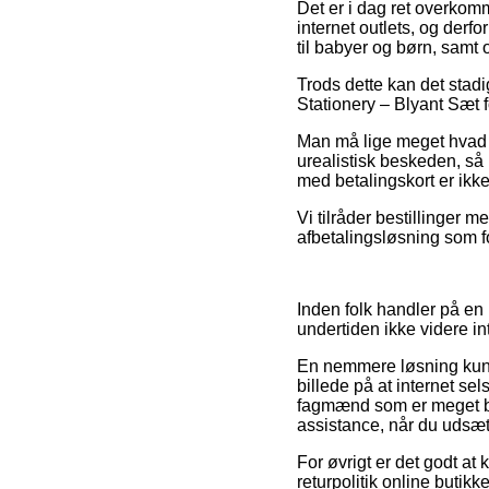
Det er i dag ret overkomm
internet outlets, og derfo
til babyer og børn, samt 
Trods dette kan det stadi
Stationery – Blyant Sæt f
Man må lige meget hvad 
urealistisk beskeden, så b
med betalingskort er ikke
Vi tilråder bestillinger 
afbetalingsløsning som f
Inden folk handler på en 
undertiden ikke videre in
En nemmere løsning kunne
billede på at internet se
fagmænd som er meget be
assistance, når du udsæt
For øvrigt er det godt at
returpolitik online butikk