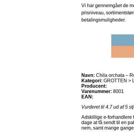
Vi har gennemgået de mes
prisniveau, sortimentstø
betalingsmuligheder.
Navn:
Chila orchata – R
Kategori:
GROTTEN > L
Producent:
Varenummer:
8001
EAN:
Vurderet til
4.7
ud af 5 st
Adskillige e-forhandlere 
dage at få sendt til en p
nem, samt mange gange ti