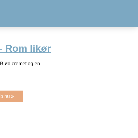
– Rom likør
Blød cremet og en
b nu »