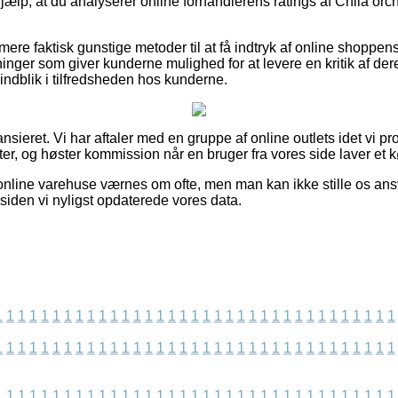
 hjælp, at du analyserer online forhandlerens ratings af Chila orc
re faktisk gunstige metoder til at få indtryk af online shoppens
inger som giver kunderne mulighed for at levere en kritik af deres
t indblik i tilfredsheden hos kunderne.
nsieret. Vi har aftaler med en gruppe af online outlets idet vi p
r, og høster kommission når en bruger fra vores side laver et k
online varehuse værnes om ofte, men man kan ikke stille os ansv
siden vi nyligst opdaterede vores data.
1
1
1
1
1
1
1
1
1
1
1
1
1
1
1
1
1
1
1
1
1
1
1
1
1
1
1
1
1
1
1
1
1
1
1
1
1
1
1
1
1
1
1
1
1
1
1
1
1
1
1
1
1
1
1
1
1
1
1
1
1
1
1
1
1
1
1
1
1
1
1
1
1
1
1
1
1
1
1
1
1
1
1
1
1
1
1
1
1
1
1
1
1
1
1
1
1
1
1
1
1
1
1
1
1