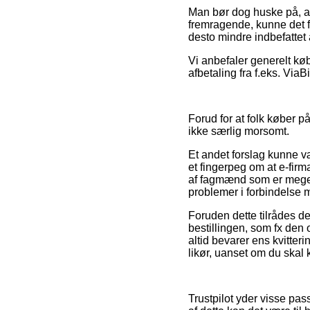
Man bør dog huske på, at 
fremragende, kunne det f
desto mindre indbefattet 
Vi anbefaler generelt kø
afbetaling fra f.eks. ViaB
Forud for at folk køber 
ikke særlig morsomt.
Et andet forslag kunne v
et fingerpeg om at e-firm
af fagmænd som er meget 
problemer i forbindelse 
Foruden dette tilrådes d
bestillingen, som fx den o
altid bevarer ens kvitter
likør, uanset om du skal 
Trustpilot yder visse pa