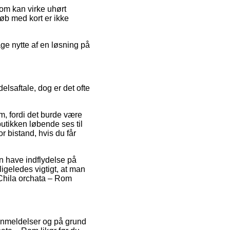
som kan virke uhørt
øb med kort er ikke
ge nytte af en løsning på
lsaftale, dog er det ofte
m, fordi det burde være
utikken løbende ses til
 bistand, hvis du får
an have indflydelse på
 ligeledes vigtigt, at man
f Chila orchata – Rom
 anmeldelser og på grund