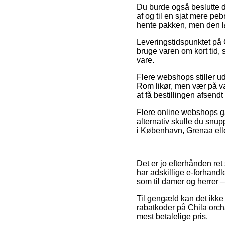
Du burde også beslutte di
af og til en sjat mere pe
hente pakken, men den lø
Leveringstidspunktet på
bruge varen om kort tid,
vare.
Flere webshops stiller ud
Rom likør, men vær på vag
at få bestillingen afsendt
Flere online webshops ga
alternativ skulle du snup
i København, Grenaa eller
Det er jo efterhånden ret
har adskillige e-forhandl
som til damer og herrer 
Til gengæld kan det ikke 
rabatkoder på Chila orcha
mest betalelige pris.