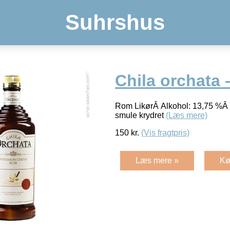
Suhrshus
Chila orchata 
Rom LikørÂ Alkohol: 13,75 %Â 
smule krydret
(Læs mere)
150
kr.
(Vis fragtpris)
Læs mere »
Kø