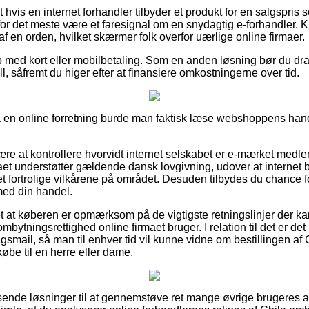
hvis en internet forhandler tilbyder et produkt for en salgspris 
or det meste være et faresignal om en snydagtig e-forhandler. K
af en orden, hvilket skærmer folk overfor uærlige online firmaer.
b med kort eller mobilbetaling. Som en anden løsning bør du dra
ill, såfremt du higer efter at finansiere omkostningerne over tid.
på en online forretning burde man faktisk læse webshoppens hande
ære at kontrollere hvorvidt internet selskabet er e-mærket medle
aet understøtter gældende dansk lovgivning, udover at internet b
fortrolige vilkårene på området. Desuden tilbydes du chance for
med din handel.
et at køberen er opmærksom på de vigtigste retningslinjer der k
mbytningsrettighed online firmaet bruger. I relation til det er det
ingsmail, så man til enhver tid vil kunne vidne om bestillingen a
købe til en herre eller dame.
ssende løsninger til at gennemstøve ret mange øvrige brugeres