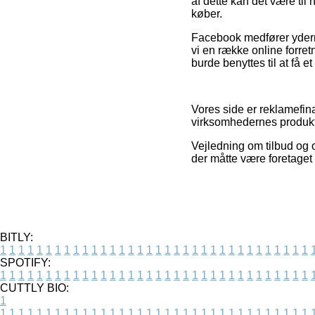
af dette kan det være til
køber.
Facebook medfører yderme
vi en række online forretn
burde benyttes til at få e
Vores side er reklamefina
virksomhedernes produkte
Vejledning om tilbud og 
der måtte være foretaget 
BITLY:
1
1
1
1
1
1
1
1
1
1
1
1
1
1
1
1
1
1
1
1
1
1
1
1
1
1
1
1
1
1
1
1
1
1
SPOTIFY:
1
1
1
1
1
1
1
1
1
1
1
1
1
1
1
1
1
1
1
1
1
1
1
1
1
1
1
1
1
1
1
1
1
1
CUTTLY BIO:
1
1
1
1
1
1
1
1
1
1
1
1
1
1
1
1
1
1
1
1
1
1
1
1
1
1
1
1
1
1
1
1
1
1
1