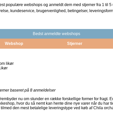
t populære webshops og anmeldt dem med stjerner fra 1 til 5 ud
rrelse, kundeservice, brugervenlighed, betingelser, leveringsfor
Bedst anmeldte webshops
Webshop
Stjerner
om likør
ikør
jerner baseret på
8
anmeldelser
frembyder nu om stunder en række forskellige former for fragt. En 
akkeshop, hvor du så nemt kan hente dine nye varer når du har t
lmed den mest betalelige leveringstype ved køb af Chila orcha