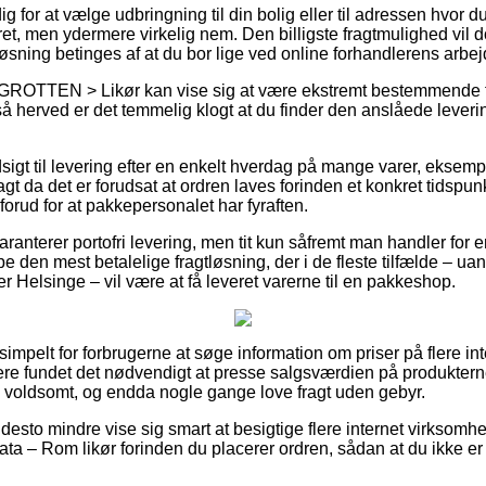
g for at vælge udbringning til din bolig eller til adressen hvor 
bret, men ydermere virkelig nem. Den billigste fragtmulighed vil d
sning betinges af at du bor lige ved online forhandlerens arbej
 GROTTEN > Likør kan vise sig at være ekstremt bestemmende fo
 så herved er det temmelig klogt at du finder den anslåede lever
sigt til levering efter en enkelt hverdag på mange varer, eksemp
t da det er forudsat at ordren laves forinden et konkret tidspun
 forud for at pakkepersonalet har fyraften.
ranterer portofri levering, men tit kun såfremt man handler for
pe den mest betalelige fragtløsning, der i de fleste tilfælde – u
 Helsinge – vil være at få leveret varerne til en pakkeshop.
 simpelt for forbrugerne at søge information om priser på flere i
ere fundet det nødvendigt at presse salgsværdien på produkterne –
– voldsomt, og endda nogle gange love fragt uden gebyr.
desto mindre vise sig smart at besigtige flere internet virksomh
ta – Rom likør forinden du placerer ordren, sådan at du ikke er 