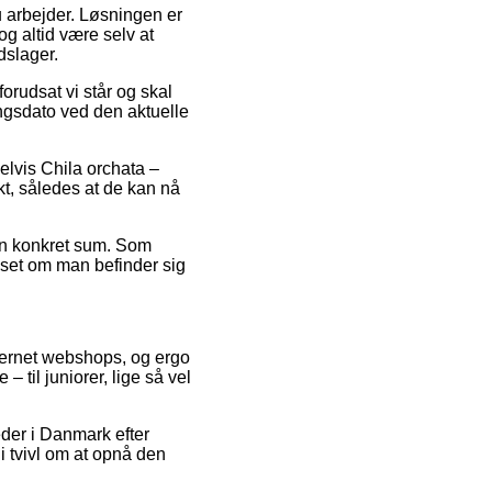
du arbejder. Løsningen er
og altid være selv at
dslager.
rudsat vi står og skal
ingsdato ved den aktuelle
elvis Chila orchata –
kt, således at de kan nå
 en konkret sum. Som
anset om man befinder sig
nternet webshops, og ergo
 til juniorer, lige så vel
eder i Danmark efter
i tvivl om at opnå den