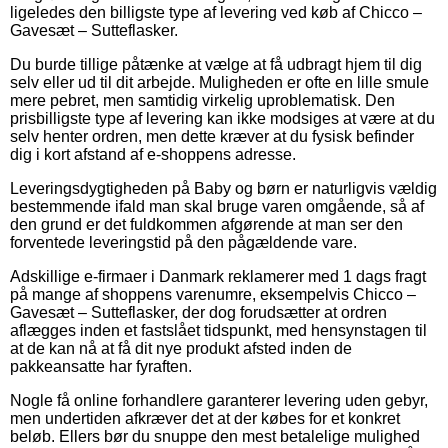
ligeledes den billigste type af levering ved køb af Chicco –
Gavesæt – Sutteflasker.
Du burde tillige påtænke at vælge at få udbragt hjem til dig
selv eller ud til dit arbejde. Muligheden er ofte en lille smule
mere pebret, men samtidig virkelig uproblematisk. Den
prisbilligste type af levering kan ikke modsiges at være at du
selv henter ordren, men dette kræver at du fysisk befinder
dig i kort afstand af e-shoppens adresse.
Leveringsdygtigheden på Baby og børn er naturligvis vældig
bestemmende ifald man skal bruge varen omgående, så af
den grund er det fuldkommen afgørende at man ser den
forventede leveringstid på den pågældende vare.
Adskillige e-firmaer i Danmark reklamerer med 1 dags fragt
på mange af shoppens varenumre, eksempelvis Chicco –
Gavesæt – Sutteflasker, der dog forudsætter at ordren
aflægges inden et fastslået tidspunkt, med hensynstagen til
at de kan nå at få dit nye produkt afsted inden de
pakkeansatte har fyraften.
Nogle få online forhandlere garanterer levering uden gebyr,
men undertiden afkræver det at der købes for et konkret
beløb. Ellers bør du snuppe den mest betalelige mulighed