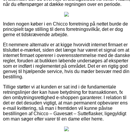
når du efterspørger at dække regningen over en periode.
Inden nogen køber i en Chicco forretning på nettet burde de
principielt tage stilling til dens forretningsvilkår, det er dog
gerne et tidskrævende arbejde.
Et nemmere alternativ er at kigge hvorvidt internet firmaet er
tilsluttet e-mærket, siden det længe har været et signal om at
internet firmaet opererer i overensstemmelse med de danske
regler, foruden at butikken løbende undersøges af eksperter
som er indført i reglementet på området. Det er en rigtig god
genvej til hjælpende service, hvis du møder besvær med din
bestilling.
Tillige støtter vi at kunden er sat ind i de fundamentale
retningslinjer der kan have betydning for transaktionen, fx
den ombytningsrettighed e-shoppen garanterer. I relation til
det er det desuden vigtigt, at man permanent opbevarer ens
e-mail kvittering, så man i fremtiden vil kunne påvise
bestillingen af Chicco – Gavesæt – Sutteflasker, ligegyldigt
om man søger efter varer til en dame eller herre.