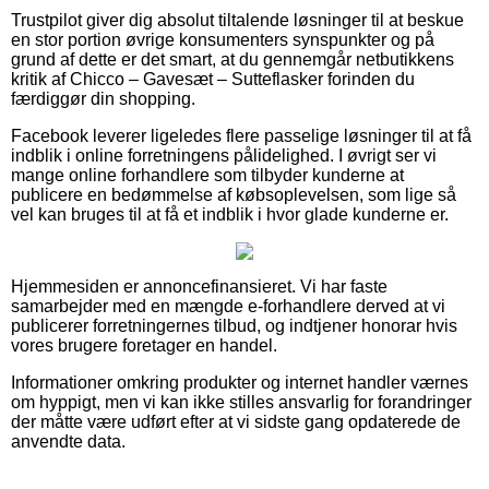
Trustpilot giver dig absolut tiltalende løsninger til at beskue
en stor portion øvrige konsumenters synspunkter og på
grund af dette er det smart, at du gennemgår netbutikkens
kritik af Chicco – Gavesæt – Sutteflasker forinden du
færdiggør din shopping.
Facebook leverer ligeledes flere passelige løsninger til at få
indblik i online forretningens pålidelighed. I øvrigt ser vi
mange online forhandlere som tilbyder kunderne at
publicere en bedømmelse af købsoplevelsen, som lige så
vel kan bruges til at få et indblik i hvor glade kunderne er.
Hjemmesiden er annoncefinansieret. Vi har faste
samarbejder med en mængde e-forhandlere derved at vi
publicerer forretningernes tilbud, og indtjener honorar hvis
vores brugere foretager en handel.
Informationer omkring produkter og internet handler værnes
om hyppigt, men vi kan ikke stilles ansvarlig for forandringer
der måtte være udført efter at vi sidste gang opdaterede de
anvendte data.