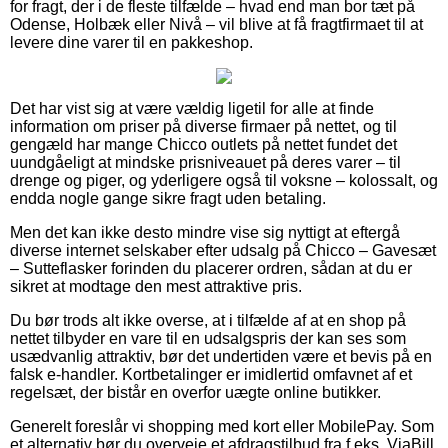
for fragt, der i de fleste tilfælde – hvad end man bor tæt på
Odense, Holbæk eller Nivå – vil blive at få fragtfirmaet til at
levere dine varer til en pakkeshop.
Det har vist sig at være vældig ligetil for alle at finde
information om priser på diverse firmaer på nettet, og til
gengæld har mange Chicco outlets på nettet fundet det
uundgåeligt at mindske prisniveauet på deres varer – til
drenge og piger, og yderligere også til voksne – kolossalt, og
endda nogle gange sikre fragt uden betaling.
Men det kan ikke desto mindre vise sig nyttigt at eftergå
diverse internet selskaber efter udsalg på Chicco – Gavesæt
– Sutteflasker forinden du placerer ordren, sådan at du er
sikret at modtage den mest attraktive pris.
Du bør trods alt ikke overse, at i tilfælde af at en shop på
nettet tilbyder en vare til en udsalgspris der kan ses som
usædvanlig attraktiv, bør det undertiden være et bevis på en
falsk e-handler. Kortbetalinger er imidlertid omfavnet af et
regelsæt, der bistår en overfor uægte online butikker.
Generelt foreslår vi shopping med kort eller MobilePay. Som
et alternativ bør du overveje et afdragstilbud fra f.eks. ViaBill,