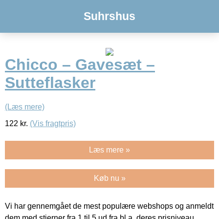
Suhrshus
Chicco – Gavesæt –
Sutteflasker
(Læs mere)
122
kr.
(Vis fragtpris)
Læs mere »
Køb nu »
Vi har gennemgået de mest populære webshops og anmeldt
dem med stjerner fra 1 til 5 ud fra bl.a. deres prisniveau,