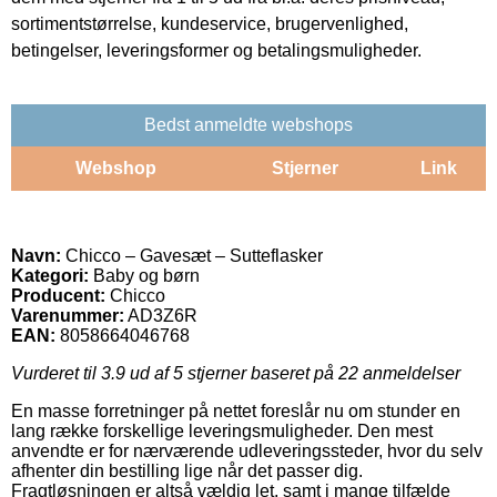
sortimentstørrelse, kundeservice, brugervenlighed,
betingelser, leveringsformer og betalingsmuligheder.
Bedst anmeldte webshops
Webshop
Stjerner
Link
Navn:
Chicco – Gavesæt – Sutteflasker
Kategori:
Baby og børn
Producent:
Chicco
Varenummer:
AD3Z6R
EAN:
8058664046768
Vurderet til
3.9
ud af 5 stjerner baseret på
22
anmeldelser
En masse forretninger på nettet foreslår nu om stunder en
lang række forskellige leveringsmuligheder. Den mest
anvendte er for nærværende udleveringssteder, hvor du selv
afhenter din bestilling lige når det passer dig.
Fragtløsningen er altså vældig let, samt i mange tilfælde