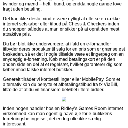
kvinder og mænd – helt i bund, og endda nogle gange love
fragt uden betaling.
Det kan ikke desto mindre være nyttigt at efterse en række
internet selskaber efter tilbud på Chess & Checkers inden
du shopper, således at man er sikker på at opnå den mest
attraktive pris.
Du bør blot ikke undervurdere, at ifald en e-forhandler
tilbyder deres produkter til salg for en pris som er grænseløst
beskeden, så er det i nogle tilfælde være et fingerpeg om en
snydagtig e-forretning. Køb med betalingskort er på den
anden side en del af et regelsæt, hvilket garanterer dig som
køber imod falske internet butikker.
Generelt tilråder vi kortbestillinger eller MobilePay. Som et
alternativ kan du benytte et afbetalingstilbud fra fx ViaBill, i
tilfælde af at du vil finansiere beløbet i flere bidder.
Inden nogen handler hos en Ridley’s Games Room internet
virksomhed kan man egentlig have øje for e-butikkens
forretningsbetingelser, det er dog ofte ikke særlig
interessant.