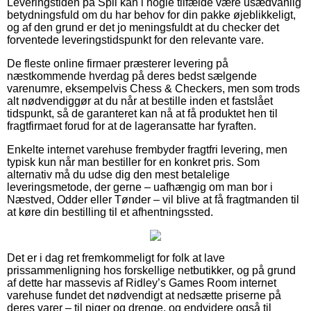
Leveringstiden på Spil kan i nogle tilfælde være usædvanlig
betydningsfuld om du har behov for din pakke øjeblikkeligt,
og af den grund er det jo meningsfuldt at du checker det
forventede leveringstidspunkt for den relevante vare.
De fleste online firmaer præsterer levering på
næstkommende hverdag på deres bedst sælgende
varenumre, eksempelvis Chess & Checkers, men som trods
alt nødvendiggør at du når at bestille inden et fastslået
tidspunkt, så de garanteret kan nå at få produktet hen til
fragtfirmaet forud for at de lageransatte har fyraften.
Enkelte internet varehuse frembyder fragtfri levering, men
typisk kun når man bestiller for en konkret pris. Som
alternativ må du udse dig den mest betalelige
leveringsmetode, der gerne – uafhængig om man bor i
Næstved, Odder eller Tønder – vil blive at få fragtmanden til
at køre din bestilling til et afhentningssted.
Det er i dag ret fremkommeligt for folk at lave
prissammenligning hos forskellige netbutikker, og på grund
af dette har massevis af Ridley’s Games Room internet
varehuse fundet det nødvendigt at nedsætte priserne på
deres varer – til piger og drenge, og endvidere også til