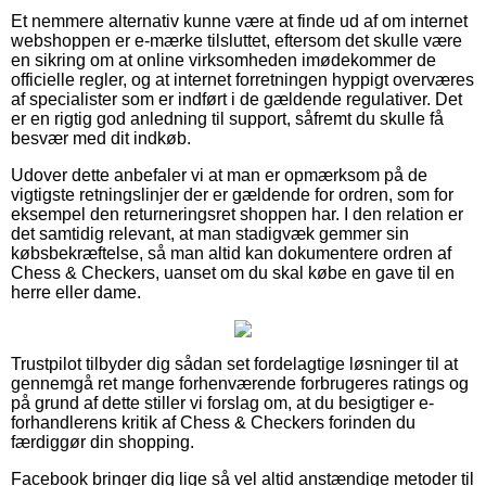
Et nemmere alternativ kunne være at finde ud af om internet
webshoppen er e-mærke tilsluttet, eftersom det skulle være
en sikring om at online virksomheden imødekommer de
officielle regler, og at internet forretningen hyppigt overværes
af specialister som er indført i de gældende regulativer. Det
er en rigtig god anledning til support, såfremt du skulle få
besvær med dit indkøb.
Udover dette anbefaler vi at man er opmærksom på de
vigtigste retningslinjer der er gældende for ordren, som for
eksempel den returneringsret shoppen har. I den relation er
det samtidig relevant, at man stadigvæk gemmer sin
købsbekræftelse, så man altid kan dokumentere ordren af
Chess & Checkers, uanset om du skal købe en gave til en
herre eller dame.
Trustpilot tilbyder dig sådan set fordelagtige løsninger til at
gennemgå ret mange forhenværende forbrugeres ratings og
på grund af dette stiller vi forslag om, at du besigtiger e-
forhandlerens kritik af Chess & Checkers forinden du
færdiggør din shopping.
Facebook bringer dig lige så vel altid anstændige metoder til