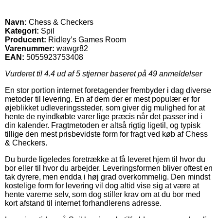
Navn:
Chess & Checkers
Kategori:
Spil
Producent:
Ridley’s Games Room
Varenummer:
wawgr82
EAN:
5055923753408
Vurderet til
4.4
ud af 5 stjerner baseret på
49
anmeldelser
En stor portion internet foretagender frembyder i dag diverse
metoder til levering. En af dem der er mest populær er for
øjeblikket udleveringssteder, som giver dig mulighed for at
hente de nyindkøbte varer lige præcis når det passer ind i
din kalender. Fragtmetoden er altså rigtig ligetil, og typisk
tillige den mest prisbevidste form for fragt ved køb af Chess
& Checkers.
Du burde ligeledes foretrække at få leveret hjem til hvor du
bor eller til hvor du arbejder. Leveringsformen bliver oftest en
tak dyrere, men endda i høj grad overkommelig. Den mindst
kostelige form for levering vil dog altid vise sig at være at
hente varerne selv, som dog stiller krav om at du bor med
kort afstand til internet forhandlerens adresse.