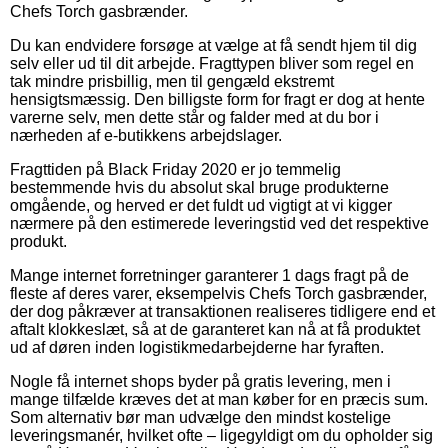
Chefs Torch gasbrænder.
Du kan endvidere forsøge at vælge at få sendt hjem til dig
selv eller ud til dit arbejde. Fragttypen bliver som regel en
tak mindre prisbillig, men til gengæld ekstremt
hensigtsmæssig. Den billigste form for fragt er dog at hente
varerne selv, men dette står og falder med at du bor i
nærheden af e-butikkens arbejdslager.
Fragttiden på Black Friday 2020 er jo temmelig
bestemmende hvis du absolut skal bruge produkterne
omgående, og herved er det fuldt ud vigtigt at vi kigger
nærmere på den estimerede leveringstid ved det respektive
produkt.
Mange internet forretninger garanterer 1 dags fragt på de
fleste af deres varer, eksempelvis Chefs Torch gasbrænder,
der dog påkræver at transaktionen realiseres tidligere end et
aftalt klokkeslæt, så at de garanteret kan nå at få produktet
ud af døren inden logistikmedarbejderne har fyraften.
Nogle få internet shops byder på gratis levering, men i
mange tilfælde kræves det at man køber for en præcis sum.
Som alternativ bør man udvælge den mindst kostelige
leveringsmanér, hvilket ofte – ligegyldigt om du opholder sig