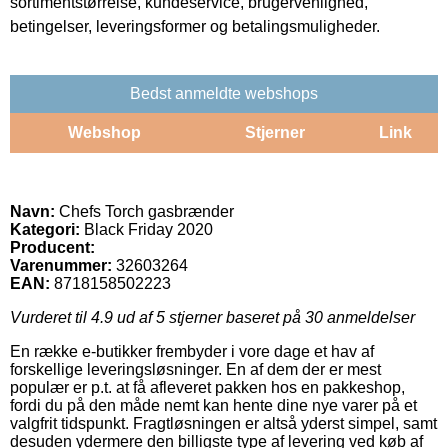
sortimentstørrelse, kundeservice, brugervenlighed,
betingelser, leveringsformer og betalingsmuligheder.
Bedst anmeldte webshops
Webshop
Stjerner
Link
Navn:
Chefs Torch gasbrænder
Kategori:
Black Friday 2020
Producent:
Varenummer:
32603264
EAN:
8718158502223
Vurderet til
4.9
ud af 5 stjerner baseret på
30
anmeldelser
En række e-butikker frembyder i vore dage et hav af
forskellige leveringsløsninger. En af dem der er mest
populær er p.t. at få afleveret pakken hos en pakkeshop,
fordi du på den måde nemt kan hente dine nye varer på et
valgfrit tidspunkt. Fragtløsningen er altså yderst simpel, samt
desuden ydermere den billigste type af levering ved køb af