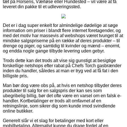
tæt på Horsens, Værløse eller Hundested – vil være at få
leveret din pakke til et udleveringssted.
Det er i dag super enkelt for almindelige dødelige at søge
information om priser i blandt flere internet foretagender, og
med det motiv har massevis af webshops været tvunget til at
mindske salgspriserne på en række af deres produkter – til
drenge og piger, og samtidig til kvinder og mænd – enormt,
og endda nogle gange tilbyde levering uden gebyr.
Trods dette kan det trods alt vise sig gunstigt at besigtige
forskellige netshops efter rabat på Chefs Torch gasbrænder
inden du handler, således at man er tryg ved at få fat i den
billigste pris.
Man bør dog være obs på, at hvis en netshop tilbyder deres
produkter til salg for en salgspris der kan ses som
ubegribelig billig, bør det ofte være en varsel om en falsk e-
handler. Kortbetalinger er trods alt omfavnet af en
retningslinje, som sikrer dig som kunde imod svindlende
online butikker.
Generelt slår vi et slag for betalinger med kort eller
mobilbetaling. Alternativt kunne du drage fordel af en