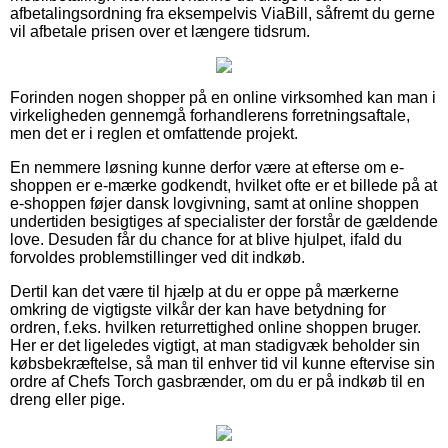
afbetalingsordning fra eksempelvis ViaBill, såfremt du gerne
vil afbetale prisen over et længere tidsrum.
Forinden nogen shopper på en online virksomhed kan man i
virkeligheden gennemgå forhandlerens forretningsaftale,
men det er i reglen et omfattende projekt.
En nemmere løsning kunne derfor være at efterse om e-
shoppen er e-mærke godkendt, hvilket ofte er et billede på at
e-shoppen føjer dansk lovgivning, samt at online shoppen
undertiden besigtiges af specialister der forstår de gældende
love. Desuden får du chance for at blive hjulpet, ifald du
forvoldes problemstillinger ved dit indkøb.
Dertil kan det være til hjælp at du er oppe på mærkerne
omkring de vigtigste vilkår der kan have betydning for
ordren, f.eks. hvilken returrettighed online shoppen bruger.
Her er det ligeledes vigtigt, at man stadigvæk beholder sin
købsbekræftelse, så man til enhver tid vil kunne eftervise sin
ordre af Chefs Torch gasbrænder, om du er på indkøb til en
dreng eller pige.