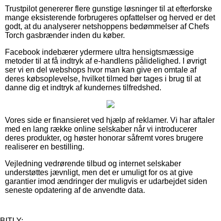
Trustpilot genererer flere gunstige løsninger til at efterforske
mange eksisterende forbrugeres opfattelser og herved er det
godt, at du analyserer netshoppens bedømmelser af Chefs
Torch gasbrænder inden du køber.
Facebook indebærer ydermere ultra hensigtsmæssige
metoder til at få indtryk af e-handlens pålidelighed. I øvrigt
ser vi en del webshops hvor man kan give en omtale af
deres købsoplevelse, hvilket tilmed bør tages i brug til at
danne dig et indtryk af kundernes tilfredshed.
Vores side er finansieret ved hjælp af reklamer. Vi har aftaler
med en lang række online selskaber når vi introducerer
deres produkter, og høster honorar såfremt vores brugere
realiserer en bestilling.
Vejledning vedrørende tilbud og internet selskaber
understøttes jævnligt, men det er umuligt for os at give
garantier imod ændringer der muligvis er udarbejdet siden
seneste opdatering af de anvendte data.
BITLY: