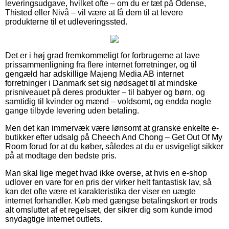
leveringsudgave, hvilket ofte – om du er tæt på Odense,
Thisted eller Nivå – vil være at få dem til at levere
produkterne til et udleveringssted.
Det er i høj grad fremkommeligt for forbrugerne at lave
prissammenligning fra flere internet forretninger, og til
gengæld har adskillige Majeng Media AB internet
forretninger i Danmark set sig nødsaget til at mindske
prisniveauet på deres produkter – til babyer og børn, og
samtidig til kvinder og mænd – voldsomt, og endda nogle
gange tilbyde levering uden betaling.
Men det kan immervæk være lønsomt at granske enkelte e-
butikker efter udsalg på Cheech And Chong – Get Out Of My
Room forud for at du køber, således at du er usvigeligt sikker
på at modtage den bedste pris.
Man skal lige meget hvad ikke overse, at hvis en e-shop
udlover en vare for en pris der virker helt fantastisk lav, så
kan det ofte være et karakteristika der viser en uægte
internet forhandler. Køb med gængse betalingskort er trods
alt omsluttet af et regelsæt, der sikrer dig som kunde imod
snydagtige internet outlets.