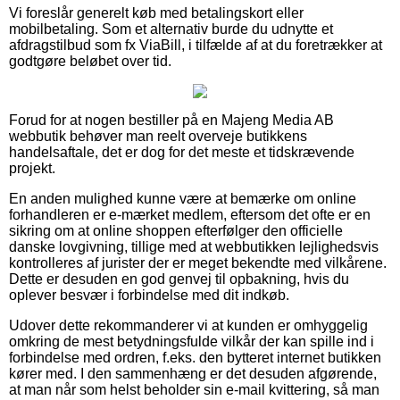
Vi foreslår generelt køb med betalingskort eller
mobilbetaling. Som et alternativ burde du udnytte et
afdragstilbud som fx ViaBill, i tilfælde af at du foretrækker at
godtgøre beløbet over tid.
Forud for at nogen bestiller på en Majeng Media AB
webbutik behøver man reelt overveje butikkens
handelsaftale, det er dog for det meste et tidskrævende
projekt.
En anden mulighed kunne være at bemærke om online
forhandleren er e-mærket medlem, eftersom det ofte er en
sikring om at online shoppen efterfølger den officielle
danske lovgivning, tillige med at webbutikken lejlighedsvis
kontrolleres af jurister der er meget bekendte med vilkårene.
Dette er desuden en god genvej til opbakning, hvis du
oplever besvær i forbindelse med dit indkøb.
Udover dette rekommanderer vi at kunden er omhyggelig
omkring de mest betydningsfulde vilkår der kan spille ind i
forbindelse med ordren, f.eks. den bytteret internet butikken
kører med. I den sammenhæng er det desuden afgørende,
at man når som helst beholder sin e-mail kvittering, så man