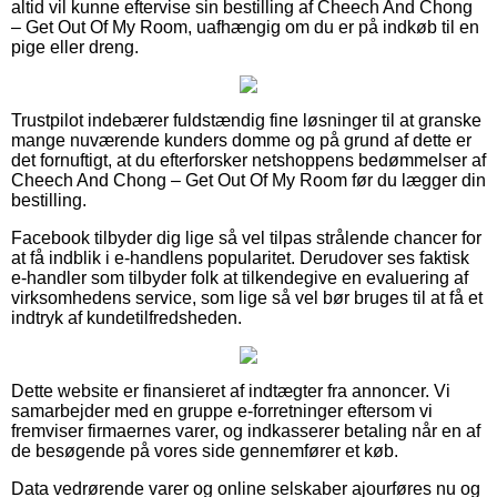
altid vil kunne eftervise sin bestilling af Cheech And Chong
– Get Out Of My Room, uafhængig om du er på indkøb til en
pige eller dreng.
Trustpilot indebærer fuldstændig fine løsninger til at granske
mange nuværende kunders domme og på grund af dette er
det fornuftigt, at du efterforsker netshoppens bedømmelser af
Cheech And Chong – Get Out Of My Room før du lægger din
bestilling.
Facebook tilbyder dig lige så vel tilpas strålende chancer for
at få indblik i e-handlens popularitet. Derudover ses faktisk
e-handler som tilbyder folk at tilkendegive en evaluering af
virksomhedens service, som lige så vel bør bruges til at få et
indtryk af kundetilfredsheden.
Dette website er finansieret af indtægter fra annoncer. Vi
samarbejder med en gruppe e-forretninger eftersom vi
fremviser firmaernes varer, og indkasserer betaling når en af
de besøgende på vores side gennemfører et køb.
Data vedrørende varer og online selskaber ajourføres nu og