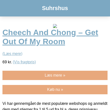
Suhrshus
Cheech And Chong – Get
Out Of My Room
(Læs mere)
69
kr.
(Vis fragtpris)
Læs mere »
Køb nu »
Vi har gennemgået de mest populære webshops og anmeldt
dem med stjerner fra 1 til 5 ud fra bl.a. deres prisniveau,