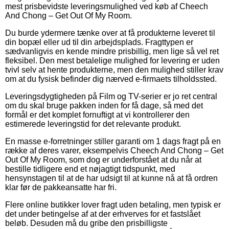
mest prisbevidste leveringsmulighed ved køb af Cheech
And Chong – Get Out Of My Room.
Du burde ydermere tænke over at få produkterne leveret til
din bopæl eller ud til din arbejdsplads. Fragttypen er
sædvanligvis en kende mindre prisbillig, men lige så vel ret
fleksibel. Den mest betalelige mulighed for levering er uden
tvivl selv at hente produkterne, men den mulighed stiller krav
om at du fysisk befinder dig nærved e-firmaets tilholdssted.
Leveringsdygtigheden på Film og TV-serier er jo ret central
om du skal bruge pakken inden for få dage, så med det
formål er det komplet fornuftigt at vi kontrollerer den
estimerede leveringstid for det relevante produkt.
En masse e-forretninger stiller garanti om 1 dags fragt på en
række af deres varer, eksempelvis Cheech And Chong – Get
Out Of My Room, som dog er underforstået at du når at
bestille tidligere end et nøjagtigt tidspunkt, med
hensynstagen til at de har udsigt til at kunne nå at få ordren
klar før de pakkeansatte har fri.
Flere online butikker lover fragt uden betaling, men typisk er
det under betingelse af at der erhverves for et fastslået
beløb. Desuden må du gribe den prisbilligste