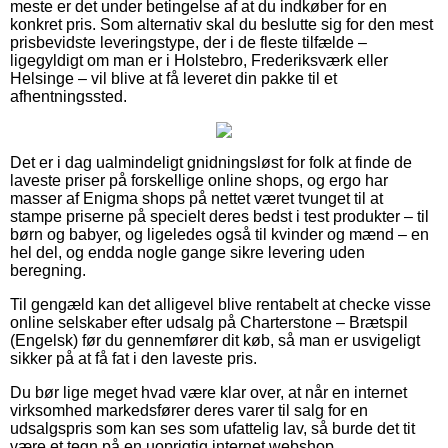
meste er det under betingelse af at du indkøber for en
konkret pris. Som alternativ skal du beslutte sig for den mest
prisbevidste leveringstype, der i de fleste tilfælde –
ligegyldigt om man er i Holstebro, Frederiksværk eller
Helsinge – vil blive at få leveret din pakke til et
afhentningssted.
Det er i dag ualmindeligt gnidningsløst for folk at finde de
laveste priser på forskellige online shops, og ergo har
masser af Enigma shops på nettet været tvunget til at
stampe priserne på specielt deres bedst i test produkter – til
børn og babyer, og ligeledes også til kvinder og mænd – en
hel del, og endda nogle gange sikre levering uden
beregning.
Til gengæld kan det alligevel blive rentabelt at checke visse
online selskaber efter udsalg på Charterstone – Brætspil
(Engelsk) før du gennemfører dit køb, så man er usvigeligt
sikker på at få fat i den laveste pris.
Du bør lige meget hvad være klar over, at når en internet
virksomhed markedsfører deres varer til salg for en
udsalgspris som kan ses som ufattelig lav, så burde det tit
være et tegn på en uoprigtig internet webshop.