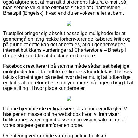
også afgørende, at man altid sikrer ens faktura e-mail, så
man senere vil kunne eftervise sit køb af Charterstone –
Brætspil (Engelsk), hvad end du er voksen eller et barn.
Trustpilot bringer dig absolut passelige muligheder for at
gennemgå en lang række forhenværende køberes kritik og
på grund af dette kan det anbefales, at du gennemsøger
internet butikkens vurderinger af Charterstone – Brætspil
(Engelsk) forud for at du placerer din ordre.
Facebook resulterer i på samme måde sådan set belejlige
muligheder for at få indblik i e-firmaets kundefokus. Her ses
faktisk forretninger på nettet hvor det er muligt at udfærdige
en kritik af ordreforløbet, som ydermere må tages i brug til at
tage stilling til hvor glade kunderne er.
Denne hjemmeside er finansieret af annonceindtægter. Vi
hjælper en masse online webshops hvori vi fremviser
butikkernes varer, og indkasserer provision såfremt en af
vores brugere gennemfører en ordre.
Orientering vedrørende varer og online butikker