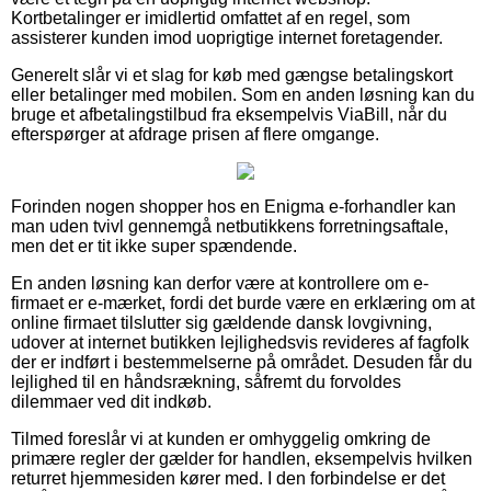
Kortbetalinger er imidlertid omfattet af en regel, som
assisterer kunden imod uoprigtige internet foretagender.
Generelt slår vi et slag for køb med gængse betalingskort
eller betalinger med mobilen. Som en anden løsning kan du
bruge et afbetalingstilbud fra eksempelvis ViaBill, når du
efterspørger at afdrage prisen af flere omgange.
Forinden nogen shopper hos en Enigma e-forhandler kan
man uden tvivl gennemgå netbutikkens forretningsaftale,
men det er tit ikke super spændende.
En anden løsning kan derfor være at kontrollere om e-
firmaet er e-mærket, fordi det burde være en erklæring om at
online firmaet tilslutter sig gældende dansk lovgivning,
udover at internet butikken lejlighedsvis revideres af fagfolk
der er indført i bestemmelserne på området. Desuden får du
lejlighed til en håndsrækning, såfremt du forvoldes
dilemmaer ved dit indkøb.
Tilmed foreslår vi at kunden er omhyggelig omkring de
primære regler der gælder for handlen, eksempelvis hvilken
returret hjemmesiden kører med. I den forbindelse er det