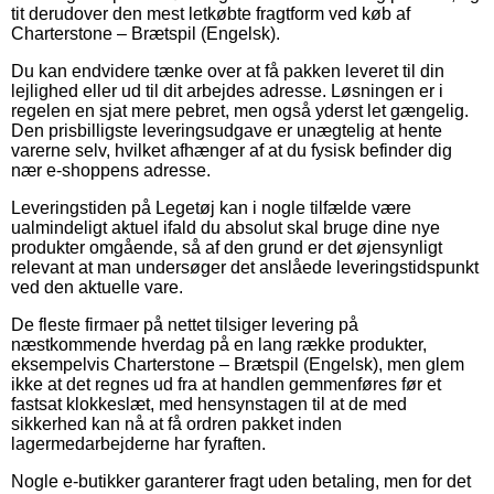
tit derudover den mest letkøbte fragtform ved køb af
Charterstone – Brætspil (Engelsk).
Du kan endvidere tænke over at få pakken leveret til din
lejlighed eller ud til dit arbejdes adresse. Løsningen er i
regelen en sjat mere pebret, men også yderst let gængelig.
Den prisbilligste leveringsudgave er unægtelig at hente
varerne selv, hvilket afhænger af at du fysisk befinder dig
nær e-shoppens adresse.
Leveringstiden på Legetøj kan i nogle tilfælde være
ualmindeligt aktuel ifald du absolut skal bruge dine nye
produkter omgående, så af den grund er det øjensynligt
relevant at man undersøger det anslåede leveringstidspunkt
ved den aktuelle vare.
De fleste firmaer på nettet tilsiger levering på
næstkommende hverdag på en lang række produkter,
eksempelvis Charterstone – Brætspil (Engelsk), men glem
ikke at det regnes ud fra at handlen gemmenføres før et
fastsat klokkeslæt, med hensynstagen til at de med
sikkerhed kan nå at få ordren pakket inden
lagermedarbejderne har fyraften.
Nogle e-butikker garanterer fragt uden betaling, men for det