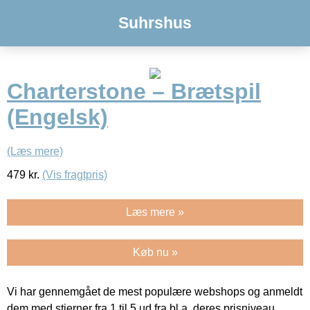
Suhrshus
Charterstone – Brætspil
(Engelsk)
(Læs mere)
479
kr.
(Vis fragtpris)
Læs mere »
Køb nu »
Vi har gennemgået de mest populære webshops og anmeldt
dem med stjerner fra 1 til 5 ud fra bl.a. deres prisniveau,