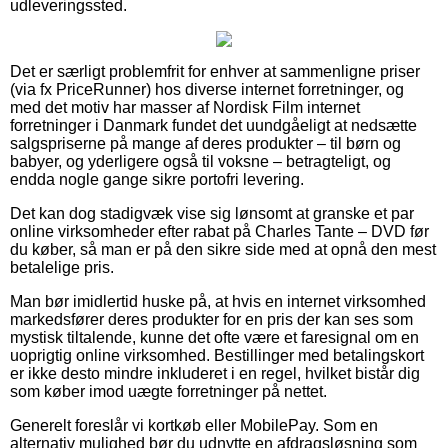
udleveringssted.
Det er særligt problemfrit for enhver at sammenligne priser
(via fx PriceRunner) hos diverse internet forretninger, og
med det motiv har masser af Nordisk Film internet
forretninger i Danmark fundet det uundgåeligt at nedsætte
salgspriserne på mange af deres produkter – til børn og
babyer, og yderligere også til voksne – betragteligt, og
endda nogle gange sikre portofri levering.
Det kan dog stadigvæk vise sig lønsomt at granske et par
online virksomheder efter rabat på Charles Tante – DVD før
du køber, så man er på den sikre side med at opnå den mest
betalelige pris.
Man bør imidlertid huske på, at hvis en internet virksomhed
markedsfører deres produkter for en pris der kan ses som
mystisk tiltalende, kunne det ofte være et faresignal om en
uoprigtig online virksomhed. Bestillinger med betalingskort
er ikke desto mindre inkluderet i en regel, hvilket bistår dig
som køber imod uægte forretninger på nettet.
Generelt foreslår vi kortkøb eller MobilePay. Som en
alternativ mulighed bør du udnytte en afdragsløsning som