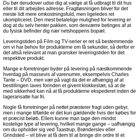
Du bør derudover udse dig at vælge at få udbragt til dit hus
eller til dit arbejdes adresse. Fragtløsningen bliver for det
meste lidt mere omkostningsfuld, men ligeledes ret
ukompliceret. Den mest betalelige mulighed for levering er
dog at du selv henter pakken, som desværre betinges af at
du fysisk befinder dig nær netshoppens bopæl.
Leveringstiden på Film og TV-serier er ret så bestemmende
om vi har behov for produkterne om få sekunder, så derfor er
det altså relevant at man gransker leveringstiden for det
respektive produkt.
Mange e-forretninger byder på levering på næstkommende
hverdag på massevis af varenumre, eksempelvis Charles
Tante – DVD, men vær på vagt da det er afhængig af at
bestillingen laves forinden et givent klokkeslæt, så at de
med sikkerhed kan nå at få produkterne ekspederet inden de
lageransatte har fri.
Nogle få forretninger på nettet præsterer fragt uden gebyr,
men i mange tilfælde er det kun gældende hvis der købes for
et præcist beløb. Ellers kunne man tage den mindst
kostelige type af levering, hvilket mange gange – uafhængig
om du opholder sig ved Taastrup, Brønderslev eller
Grindsted – vil blive at få dem til at bringe din ordre til et