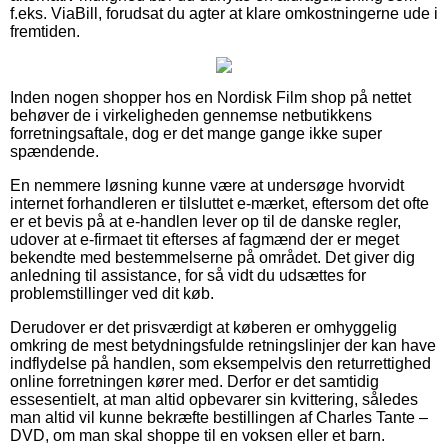
f.eks. ViaBill, forudsat du agter at klare omkostningerne ude i
fremtiden.
Inden nogen shopper hos en Nordisk Film shop på nettet
behøver de i virkeligheden gennemse netbutikkens
forretningsaftale, dog er det mange gange ikke super
spændende.
En nemmere løsning kunne være at undersøge hvorvidt
internet forhandleren er tilsluttet e-mærket, eftersom det ofte
er et bevis på at e-handlen lever op til de danske regler,
udover at e-firmaet tit efterses af fagmænd der er meget
bekendte med bestemmelserne på området. Det giver dig
anledning til assistance, for så vidt du udsættes for
problemstillinger ved dit køb.
Derudover er det prisværdigt at køberen er omhyggelig
omkring de mest betydningsfulde retningslinjer der kan have
indflydelse på handlen, som eksempelvis den returrettighed
online forretningen kører med. Derfor er det samtidig
essesentielt, at man altid opbevarer sin kvittering, således
man altid vil kunne bekræfte bestillingen af Charles Tante –
DVD, om man skal shoppe til en voksen eller et barn.