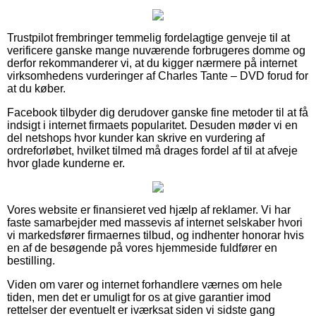
Trustpilot frembringer temmelig fordelagtige genveje til at
verificere ganske mange nuværende forbrugeres domme og
derfor rekommanderer vi, at du kigger nærmere på internet
virksomhedens vurderinger af Charles Tante – DVD forud for
at du køber.
Facebook tilbyder dig derudover ganske fine metoder til at få
indsigt i internet firmaets popularitet. Desuden møder vi en
del netshops hvor kunder kan skrive en vurdering af
ordreforløbet, hvilket tilmed må drages fordel af til at afveje
hvor glade kunderne er.
Vores website er finansieret ved hjælp af reklamer. Vi har
faste samarbejder med massevis af internet selskaber hvori
vi markedsfører firmaernes tilbud, og indhenter honorar hvis
en af de besøgende på vores hjemmeside fuldfører en
bestilling.
Viden om varer og internet forhandlere værnes om hele
tiden, men det er umuligt for os at give garantier imod
rettelser der eventuelt er iværksat siden vi sidste gang