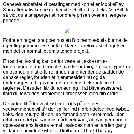
Generelt anbefaler vi betalinger med kort eller MobilePay.
Som alternativ kunne du benytte et tilbud fra f.eks. ViaBill, for
så vidt du efterspørger at honorere prisen over en længere
periode.
Forinden nogen shopper hos en Biotherm e-butik kunne de
egentlig gennemlæse netbutikkens forretningsbetingelser,
men det er normalt et omfattende projekt.
En anden løsning kan derfor være at tjekke om e-
forretningen er medlem af e-mærke ordningen, som typisk er
en tryghed om at e-forretningen anerkender de gældende
danske regler, foruden at hjemmesiden nu og da
undersøges af fagmænd der er meget bekendte med
reglerne. Desuden får du anledning til at blive assisteret,
ifald du forvoldes problemer i processen med din ordre.
Desuden tilråder vi at køber er obs på de mest
vedkommende vilkår der spiller ind i forbindelse med købet,
f.eks. den returpolitik online forhandleren kører med. I den
relation er det på samme måde relevant, at man permanent
opbevarer ens faktura e-mail, således man en anden gang
vil kunne bevidne købet af Biotherm – Blue Therapy