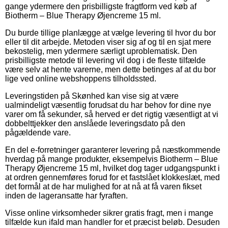
gange ydermere den prisbilligste fragtform ved køb af
Biotherm – Blue Therapy Øjencreme 15 ml.
Du burde tillige planlægge at vælge levering til hvor du bor
eller til dit arbejde. Metoden viser sig af og til en sjat mere
bekostelig, men ydermere særligt uproblematisk. Den
prisbilligste metode til levering vil dog i de fleste tilfælde
være selv at hente varerne, men dette betinges af at du bor
lige ved online webshoppens tilholdssted.
Leveringstiden på Skønhed kan vise sig at være
ualmindeligt væsentlig forudsat du har behov for dine nye
varer om få sekunder, så herved er det rigtig væsentligt at vi
dobbelttjekker den anslåede leveringsdato på den
pågældende vare.
En del e-forretninger garanterer levering på næstkommende
hverdag på mange produkter, eksempelvis Biotherm – Blue
Therapy Øjencreme 15 ml, hvilket dog tager udgangspunkt i
at ordren gennemføres forud for et fastslået klokkeslæt, med
det formål at de har mulighed for at nå at få varen fikset
inden de lageransatte har fyraften.
Visse online virksomheder sikrer gratis fragt, men i mange
tilfælde kun ifald man handler for et præcist beløb. Desuden