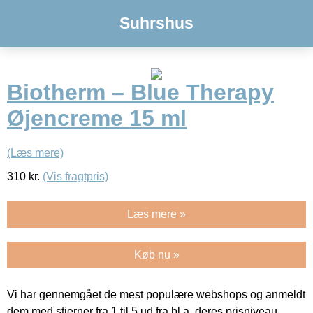
Suhrshus
Biotherm – Blue Therapy
Øjencreme 15 ml
(Læs mere)
310
kr.
(Vis fragtpris)
Læs mere »
Køb nu »
Vi har gennemgået de mest populære webshops og anmeldt
dem med stjerner fra 1 til 5 ud fra bl.a. deres prisniveau,