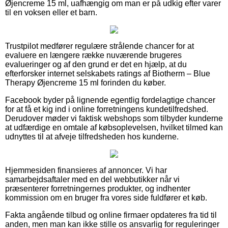
Øjencreme 15 ml, uafhængig om man er på udkig efter varer
til en voksen eller et barn.
Trustpilot medfører regulære strålende chancer for at
evaluere en længere række nuværende brugeres
evalueringer og af den grund er det en hjælp, at du
efterforsker internet selskabets ratings af Biotherm – Blue
Therapy Øjencreme 15 ml forinden du køber.
Facebook byder på lignende egentlig fordelagtige chancer
for at få et kig ind i online forretningens kundetilfredshed.
Derudover møder vi faktisk webshops som tilbyder kunderne
at udfærdige en omtale af købsoplevelsen, hvilket tilmed kan
udnyttes til at afveje tilfredsheden hos kunderne.
Hjemmesiden finansieres af annoncer. Vi har
samarbejdsaftaler med en del webbutikker når vi
præsenterer forretningernes produkter, og indhenter
kommission om en bruger fra vores side fuldfører et køb.
Fakta angående tilbud og online firmaer opdateres fra tid til
anden, men man kan ikke stille os ansvarlig for reguleringer