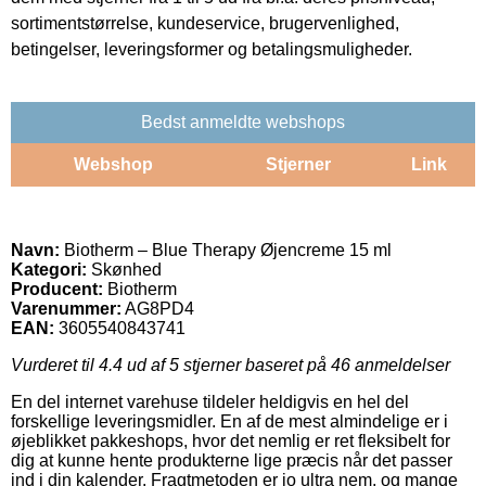
sortimentstørrelse, kundeservice, brugervenlighed,
betingelser, leveringsformer og betalingsmuligheder.
Bedst anmeldte webshops
Webshop
Stjerner
Link
Navn:
Biotherm – Blue Therapy Øjencreme 15 ml
Kategori:
Skønhed
Producent:
Biotherm
Varenummer:
AG8PD4
EAN:
3605540843741
Vurderet til
4.4
ud af 5 stjerner baseret på
46
anmeldelser
En del internet varehuse tildeler heldigvis en hel del
forskellige leveringsmidler. En af de mest almindelige er i
øjeblikket pakkeshops, hvor det nemlig er ret fleksibelt for
dig at kunne hente produkterne lige præcis når det passer
ind i din kalender. Fragtmetoden er jo ultra nem, og mange