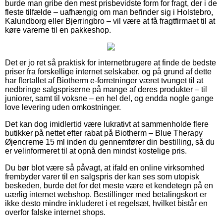
burde man gribe den mest prisbevidste form for fragt, der i de
fleste tilfælde – uafhængig om man befinder sig i Holstebro,
Kalundborg eller Bjerringbro – vil være at få fragtfirmaet til at
køre varerne til en pakkeshop.
Det er jo ret så praktisk for internetbrugere at finde de bedste
priser fra forskellige internet selskaber, og på grund af dette
har flertallet af Biotherm e-forretninger været tvunget til at
nedbringe salgspriserne på mange af deres produkter – til
juniorer, samt til voksne – en hel del, og endda nogle gange
love levering uden omkostninger.
Det kan dog imidlertid være lukrativt at sammenholde flere
butikker på nettet efter rabat på Biotherm – Blue Therapy
Øjencreme 15 ml inden du gennemfører din bestilling, så du
er velinformeret til at opnå den mindst kostelige pris.
Du bør blot være så påvagt, at ifald en online virksomhed
frembyder varer til en salgspris der kan ses som utopisk
beskeden, burde det for det meste være et kendetegn på en
uærlig internet webshop. Bestillinger med betalingskort er
ikke desto mindre inkluderet i et regelsæt, hvilket bistår en
overfor falske internet shops.