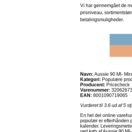
Vi har gennemgået de mes
prisniveau, sortimentstø
betalingsmuligheder.
Navn:
Aussie 90 Ml- Mir
Kategori:
Populære prod
Producent:
Pricecheck
Varenummer:
3206267
EAN:
8001090719065
Vurderet til
3.6
ud af 5 st
En hel del online varehus
populær er efterhånden p
kalender. Leveringsmetod
ved køb af Aussie 90 Ml-