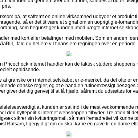
sam forinden du gennemfører din handel, således at du er usvigel
 pris.
om på, at såfremt en online virksomhed udbyder et produkt til 
mragende, så er det tit være et signal om en uoprigtig e-forhand
 anordning, som begunstiger kunden imod uægte internet selskabe
ndler med kort eller betalinger med mobilen. Som en anden løs
iaBill, ifald du hellere vil finansiere regningen over en periode.
en Pricecheck internet handler kan de faktisk studere shoppens 
pecielt ophidsende.
at granske om internet selskabet er e-mærket, da det ofte er en 
ldende danske regler, og at e-handlen rutinemæssigt besøges af
er giver det dig genvej til at få hjælp, såfremt du udsættes for v
.
efalelsesværdigt at kunden er sat ind i de mest vedkommende re
l den byttepolitik internet webshoppen tilbyder. I relation til 
igvæk sikrer sin kvitteringsmail, så man fremadrettet vil kunne 
ist Balsam, ligegyldigt om du skal købe en gave til en dame elle