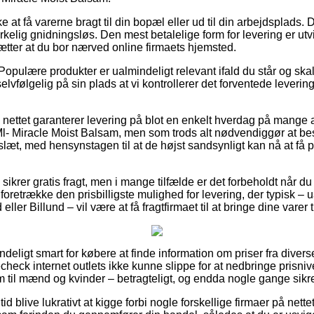
t få varerne bragt til din bopæl eller ud til din arbejdsplads. 
irkelig gnidningsløs. Den mest betalelige form for levering er utv
ætter at du bor nærved online firmaets hjemsted.
Populære produkter er ualmindeligt relevant ifald du står og sk
elvfølgelig på sin plads at vi kontrollerer det forventede leveri
 nettet garanterer levering på blot en enkelt hverdag på mange a
- Miracle Moist Balsam, men som trods alt nødvendiggør at best
slæt, med hensynstagen til at de højst sandsynligt kan nå at få
ikrer gratis fragt, men i mange tilfælde er det forbeholdt når du b
foretrække den prisbilligste mulighed for levering, der typisk –
eller Billund – vil være at få fragtfirmaet til at bringe dine varer
deligt smart for købere at finde information om priser fra diver
icecheck internet outlets ikke kunne slippe for at nedbringe prisn
som til mænd og kvinder – betragteligt, og endda nogle gange sikre 
 tid blive lukrativt at kigge forbi nogle forskellige firmaer på nett