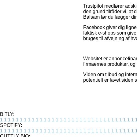
Trustpilot medfører adski
den grund tilråder vi, a
Balsam før du lægger din 
Facebook giver dig ligne
faktisk e-shops som giver
bruges til afvejning af hv
Websitet er annoncefinan
firmaernes produkter, og
Viden om tilbud og inter
potentielt er lavet siden
BITLY:
1
1
1
1
1
1
1
1
1
1
1
1
1
1
1
1
1
1
1
1
1
1
1
1
1
1
1
1
1
1
1
1
1
1
SPOTIFY:
1
1
1
1
1
1
1
1
1
1
1
1
1
1
1
1
1
1
1
1
1
1
1
1
1
1
1
1
1
1
1
1
1
1
CUTTLY BIO: