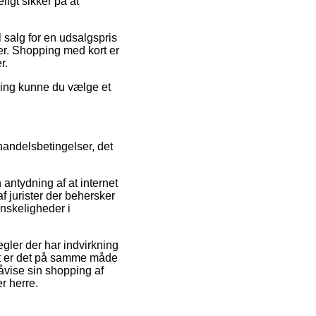
igt sikker på at
salg for en udsalgspris
ler. Shopping med kort er
r.
ning kunne du vælge et
handelsbetingelser, det
antydning af at internet
 jurister der behersker
anskeligheder i
gler der har indvirkning
det er det på samme måde
påvise sin shopping af
r herre.