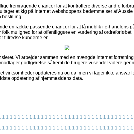
llige fremragende chancer for at kontrollere diverse andre forbru
t du tager et kig på internet webshoppens bedømmelser af Aussie
bestilling.
nde en række passende chancer for at få indblik i e-handlens 
 folk mulighed for at offentliggøre en vurdering af ordreforløbet
or tilfredse kunderne er.
sieret. Vi arbejder sammen med en mængde internet forretninger
 modtager godtgørelse såfremt de brugere vi sender videre genne
net virksomheder opdateres nu og da, men vi tager ikke ansvar fo
 sidste opdatering af hjemmesidens data.
1
1
1
1
1
1
1
1
1
1
1
1
1
1
1
1
1
1
1
1
1
1
1
1
1
1
1
1
1
1
1
1
1
1
1
1
1
1
1
1
1
1
1
1
1
1
1
1
1
1
1
1
1
1
1
1
1
1
1
1
1
1
1
1
1
1
1
1
1
1