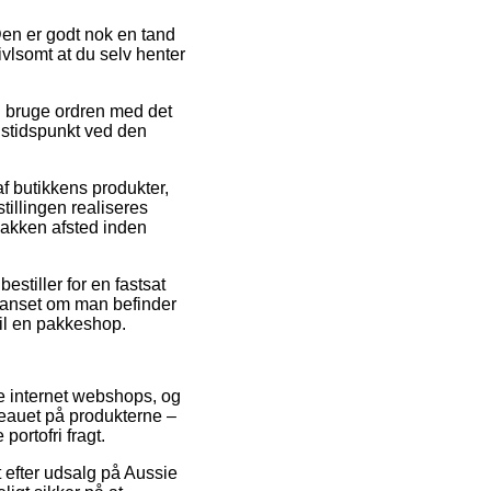
Den er godt nok en tand
ivlsomt at du selv henter
al bruge ordren med det
ngstidspunkt ved den
f butikkens produkter,
illingen realiseres
 pakken afsted inden
estiller for en fastsat
 uanset om man befinder
 til en pakkeshop.
se internet webshops, og
iveauet på produkterne –
portofri fragt.
et efter udsalg på Aussie