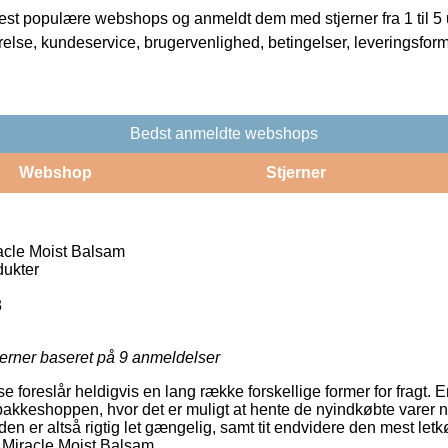
t populære webshops og anmeldt dem med stjerner fra 1 til 5 ud
rrelse, kundeservice, brugervenlighed, betingelser, leveringsfor
Bedst anmeldte webshops
Webshop
Stjerner
acle Moist Balsam
ukter
3
jerner baseret på
9
anmeldelser
e foreslår heldigvis en lang række forskellige former for fragt. 
akkeshoppen, hvor det er muligt at hente de nyindkøbte varer nå
en er altså rigtig let gængelig, samt tit endvidere den mest le
 Miracle Moist Balsam.