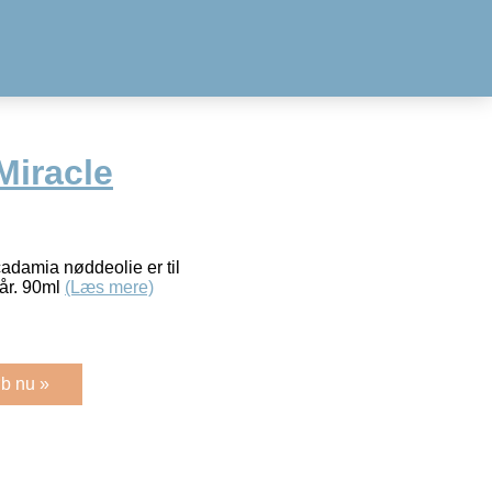
Miracle
damia nøddeolie er til
hår. 90ml
(Læs mere)
b nu »