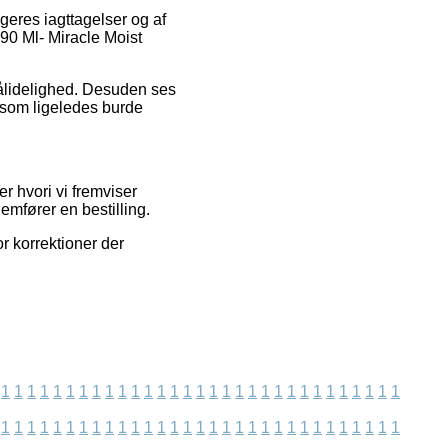
geres iagttagelser og af
 90 Ml- Miracle Moist
pålidelighed. Desuden ses
, som ligeledes burde
 hvori vi fremviser
mfører en bestilling.
r korrektioner der
1
1
1
1
1
1
1
1
1
1
1
1
1
1
1
1
1
1
1
1
1
1
1
1
1
1
1
1
1
1
1
1
1
1
1
1
1
1
1
1
1
1
1
1
1
1
1
1
1
1
1
1
1
1
1
1
1
1
1
1
1
1