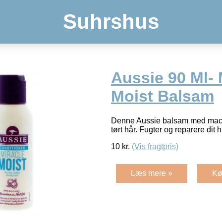
Suhrshus
Aussie 90 Ml- 
Moist Balsam
Denne Aussie balsam med maca
tørt hår. Fugter og reparere dit 
10
kr.
(Vis fragtpris)
Læs mere »
Kø