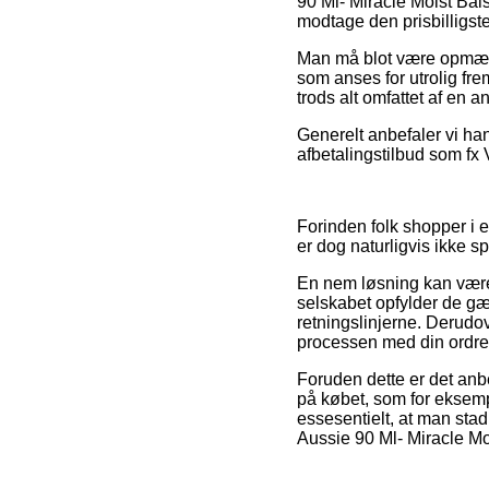
90 Ml- Miracle Moist Bal
modtage den prisbilligste
Man må blot være opmærks
som anses for utrolig fre
trods alt omfattet af en
Generelt anbefaler vi ha
afbetalingstilbud som fx V
Forinden folk shopper i 
er dog naturligvis ikke s
En nem løsning kan være 
selskabet opfylder de gæ
retningslinjerne. Derudov
processen med din ordre
Foruden dette er det anb
på købet, som for eksempe
essesentielt, at man stad
Aussie 90 Ml- Miracle Mo