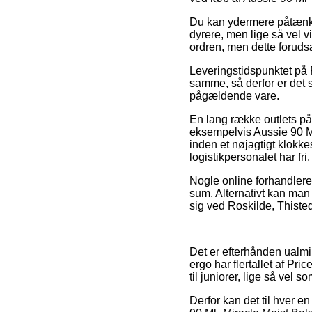
Du kan ydermere påtænke a
dyrere, men lige så vel v
ordren, men dette foruds
Leveringstidspunktet på 
samme, så derfor er det s
pågældende vare.
En lang række outlets på
eksempelvis Aussie 90 Ml
inden et nøjagtigt klokke
logistikpersonalet har fri.
Nogle online forhandlere s
sum. Alternativt kan man 
sig ved Roskilde, Thisted 
Det er efterhånden ualmin
ergo har flertallet af Pr
til juniorer, lige så vel 
Derfor kan det til hver en