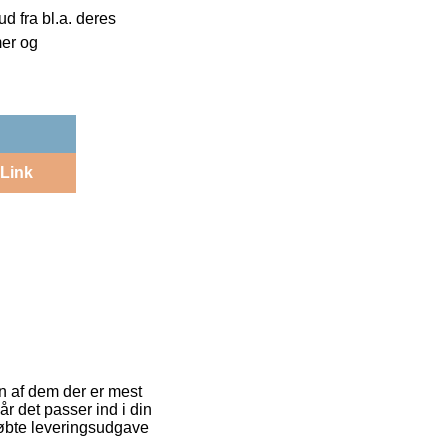
 fra bl.a. deres
mer og
Link
En af dem der er mest
r det passer ind i din
tkøbte leveringsudgave