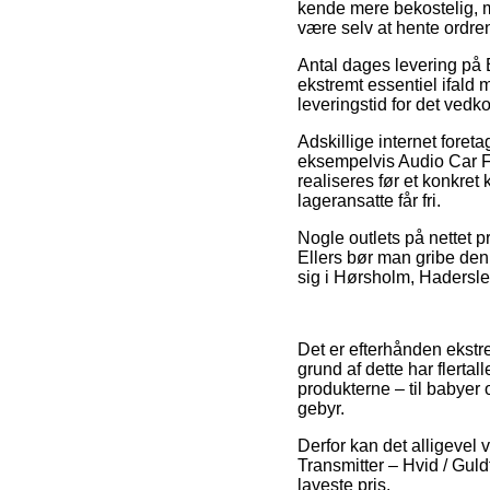
kende mere bekostelig, me
være selv at hente ordre
Antal dages levering på
ekstremt essentiel ifald 
leveringstid for det ved
Adskillige internet foret
eksempelvis Audio Car FM
realiseres før et konkret
lageransatte får fri.
Nogle outlets på nettet p
Ellers bør man gribe den 
sig i Hørsholm, Haderslev 
Det er efterhånden ekstre
grund af dette har flerta
produkterne – til babyer 
gebyr.
Derfor kan det alligevel 
Transmitter – Hvid / Guld
laveste pris.