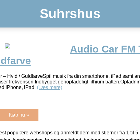
Suhrshus
Audio Car FM 
ldfarve
 – Hvid / GuldfarveSpil musik fra din smartphone, iPad samt a
iser frekvensen.Indbygget genopladeligt lithium batteri.Opladnin
ed:iPhone, iPad,
(Læs mere)
Køb nu »
t populære webshops og anmeldt dem med stjerner fra 1 til 5 ud