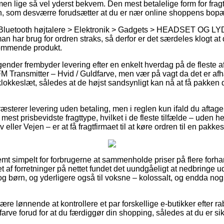
n lige så vel yderst bekvem. Den mest betalelige form for fragt v
n, som desværre forudsætter at du er nær online shoppens bopæ
 Bluetooth højtalere > Elektronik > Gadgets > HEADSET OG LYD
man har brug for ordren straks, så derfor er det særdeles klogt a
kommende produkt.
agender frembyder levering efter en enkelt hverdag på de fleste a
 Transmitter – Hvid / Guldfarve, men vær på vagt da det er afhæ
 klokkeslæt, således at de højst sandsynligt kan nå at få pakken d
ræsterer levering uden betaling, men i reglen kun ifald du aftager
mest prisbevidste fragttype, hvilket i de fleste tilfælde – uden 
eller Vejen – er at få fragtfirmaet til at køre ordren til en pakke
mt simpelt for forbrugerne at sammenholde priser på flere forha
llet af forretninger på nettet fundet det uundgåeligt at nedbringe 
og børn, og yderligere også til voksne – kolossalt, og endda no
være lønnende at kontrollere et par forskellige e-butikker efter 
farve forud for at du færdiggør din shopping, således at du er s