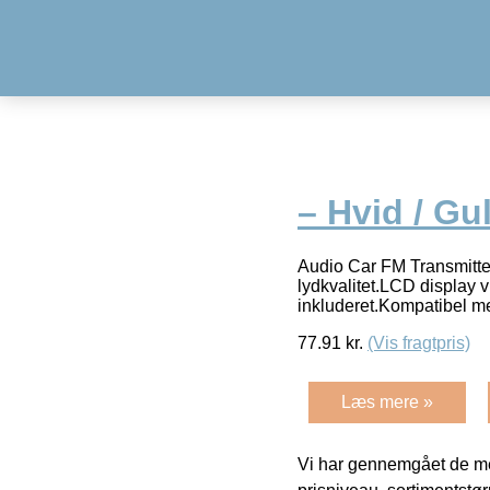
– Hvid / Gu
Audio Car FM Transmitter
lydkvalitet.LCD display v
inkluderet.Kompatibel m
77.91
kr.
(Vis fragtpris)
Læs mere »
Vi har gennemgået de mes