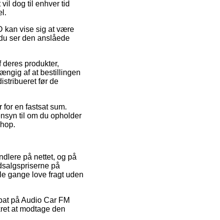
il dog til enhver tid
l.
 kan vise sig at være
t du ser den anslåede
f deres produkter,
ngig af at bestillingen
istribueret før de
 for en fastsat sum.
hensyn til om du opholder
shop.
ndlere på nettet, og på
udsalgspriserne på
gle gange love fragt uden
rabat på Audio Car FM
ikret at modtage den