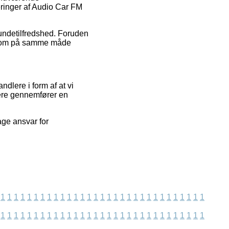
eringer af Audio Car FM
kundetilfredshed. Foruden
n, som på samme måde
dlere i form af at vi
dere gennemfører en
age ansvar for
1
1
1
1
1
1
1
1
1
1
1
1
1
1
1
1
1
1
1
1
1
1
1
1
1
1
1
1
1
1
1
1
1
1
1
1
1
1
1
1
1
1
1
1
1
1
1
1
1
1
1
1
1
1
1
1
1
1
1
1
1
1