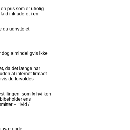
en pris som er utrolig
fald inkluderet i en
e du udnytte et
 dog almindeligvis ikke
tet, da det længe har
uden at internet firmaet
 hvis du forvoldes
stillingen, som fx hvilken
d bibeholder ens
mitter – Hvid /
e nuværende