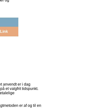
mer og
Link
t anvendt er i dag
å et valgfrit tidspunkt.
etalelige
agtmetoden er af og til en