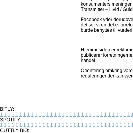
konsumenters meninger og
Transmitter – Hvid / Guld
Facebook yder derudover 
det ser vi en del e-forr
burde benyttes til vurderi
Hjemmesiden er reklamefi
publicerer forretningerne
handel.
Orientering omkring varer
reguleringer der kan være
BITLY:
1
1
1
1
1
1
1
1
1
1
1
1
1
1
1
1
1
1
1
1
1
1
1
1
1
1
1
1
1
1
1
1
1
1
SPOTIFY:
1
1
1
1
1
1
1
1
1
1
1
1
1
1
1
1
1
1
1
1
1
1
1
1
1
1
1
1
1
1
1
1
1
1
CUTTLY BIO: