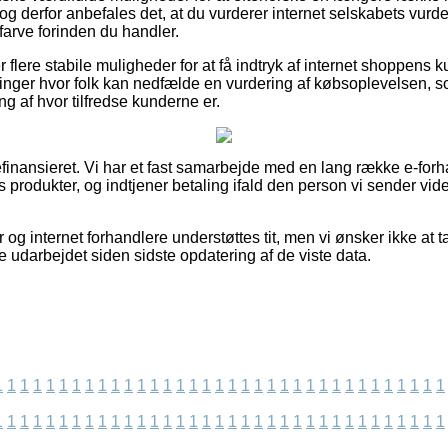
 derfor anbefales det, at du vurderer internet selskabets vurd
farve forinden du handler.
flere stabile muligheder for at få indtryk af internet shoppens 
etninger hvor folk kan nedfælde en vurdering af købsoplevelse
ng af hvor tilfredse kunderne er.
nansieret. Vi har et fast samarbejde med en lang række e-forhan
s produkter, og indtjener betaling ifald den person vi sender vi
 og internet forhandlere understøttes tit, men vi ønsker ikke at t
 udarbejdet siden sidste opdatering af de viste data.
1
1
1
1
1
1
1
1
1
1
1
1
1
1
1
1
1
1
1
1
1
1
1
1
1
1
1
1
1
1
1
1
1
1
1
1
1
1
1
1
1
1
1
1
1
1
1
1
1
1
1
1
1
1
1
1
1
1
1
1
1
1
1
1
1
1
1
1
1
1