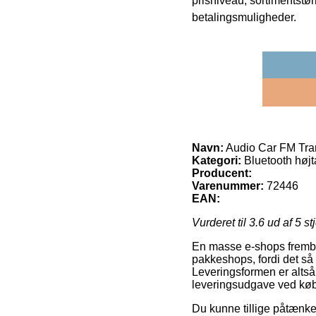
prisniveau, sortimentstø
betalingsmuligheder.
Navn:
Audio Car FM Tran
Kategori:
Bluetooth høj
Producent:
Varenummer:
72446
EAN:
Vurderet til
3.6
ud af 5 st
En masse e-shops frembyd
pakkeshops, fordi det så g
Leveringsformen er alts
leveringsudgave ved køb 
Du kunne tillige påtænke a