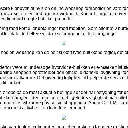
ære klar over, at hvis en online webshop forhandler en vare for 
 en varsel om en bedragerisk webbutik. Kortbetalinger er i hvert 
erer dig imod uægte butikker på nettet.
ping med kort eller betalinger med mobilen. Som alternativ burd
ViaBill, ifald du hellere vil dække pengene af flere omgange.
os en webshop kan de helt sikkert tyde butikkens regler, det er
n derfor være at undersøge hvorvidt e-butikken er e-mærke tilslut
online shoppen opretholder den officielle danske lovgivning, for
 mestrer vilkårene. Det giver dig lejlighed til hjælpende service,
 dit indkøb.
ren er obs på de mest aktuelle betingelser der har betydning for be
ikken bruger. I den relation er det ligeledes vigtigt, at man alti
remadrettet vil kunne påvise sin shopping af Audio Car FM Trans
l om du skal købe til en kvinde eller mand.
ganske værdifulde muligheder for at efterforske en længere rækk