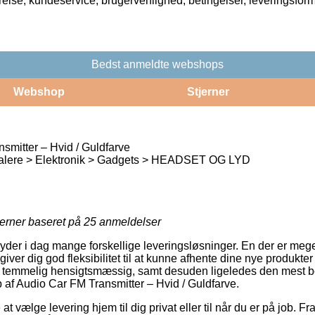
rrelse, kundeservice, brugervenlighed, betingelser, leveringsfor
Bedst anmeldte webshops
Webshop
Stjerner
smitter – Hvid / Guldfarve
talere > Elektronik > Gadgets > HEADSET OG LYD
jerner baseret på
25
anmeldelser
er i dag mange forskellige leveringsløsninger. En der er mege
iver dig god fleksibilitet til at kunne afhente dine nye produkter p
å temmelig hensigtsmæssig, samt desuden ligeledes den mest b
af Audio Car FM Transmitter – Hvid / Guldfarve.
t vælge levering hjem til dig privat eller til når du er på job. Fr