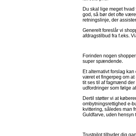
Du skal lige meget hvad v
god, så bør det ofte være
retningslinje, der assist
Generelt foreslår vi shop
afdragstilbud fra f.eks. 
Forinden nogen shopper h
super spændende.
Et alternativt forslag ka
været et fingerpeg om at 
tit ses til af fagmænd der
udfordringer som følge af
Dertil støtter vi at købe
ombytningsrettighed e-but
kvittering, således man f
Guldfarve, uden hensyn ti
Trustpilot tilbyder dig 