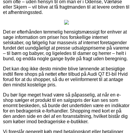
som ofte – uden hensyn til om man er i Odense, Værløse
eller Skjern – vil blive at få fragtmanden til at levere ordren til
et afhentningssted.
Det er efterhånden temmelig hensigtsmæssigt for enhver at
søge information om priser hos forskellige internet
selskaber, og følgelig har massevis af internet foretagender
fundet det uundgåeligt at presse udsalgspriserne på varerne
– til børn og babyer, og ligeledes til damer og herrer – helt i
bund, og endda nogle gange byde på fragt uden beregning.
Det kan dog ikke desto mindre blive lønnende at besigtige
indtil flere shops på nettet efter tilbud på Audi Q7 El-bil Hvid
forud for at du shopper, så du er velinformeret til at antage
den mindst kostelige pris.
Du bør lige meget hvad være så påpasselig, at når en e-
shop sælger et produkt til en salgspris der kan ses som
enormt beskeden, så burde det undertiden være en indikator
for en bedragerisk e-forhandler. Shopping med kort er på
den anden side en del af en foranstaltning, hvilket bistår dig
som køber imod bedrageriske e-butikker.
Vi foreslår generelt køb med betalingskort eller betalinger