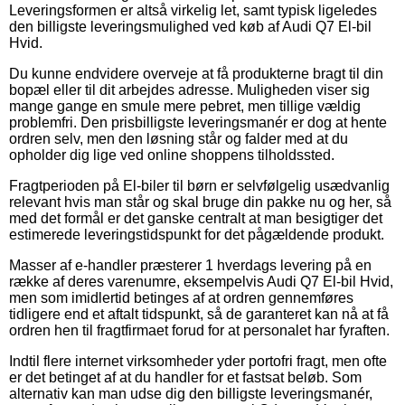
Leveringsformen er altså virkelig let, samt typisk ligeledes
den billigste leveringsmulighed ved køb af Audi Q7 El-bil
Hvid.
Du kunne endvidere overveje at få produkterne bragt til din
bopæl eller til dit arbejdes adresse. Muligheden viser sig
mange gange en smule mere pebret, men tillige vældig
problemfri. Den prisbilligste leveringsmanér er dog at hente
ordren selv, men den løsning står og falder med at du
opholder dig lige ved online shoppens tilholdssted.
Fragtperioden på El-biler til børn er selvfølgelig usædvanlig
relevant hvis man står og skal bruge din pakke nu og her, så
med det formål er det ganske centralt at man besigtiger det
estimerede leveringstidspunkt for det pågældende produkt.
Masser af e-handler præsterer 1 hverdags levering på en
række af deres varenumre, eksempelvis Audi Q7 El-bil Hvid,
men som imidlertid betinges af at ordren gennemføres
tidligere end et aftalt tidspunkt, så de garanteret kan nå at få
ordren hen til fragtfirmaet forud for at personalet har fyraften.
Indtil flere internet virksomheder yder portofri fragt, men ofte
er det betinget af at du handler for et fastsat beløb. Som
alternativ kan man udse dig den billigste leveringsmanér,