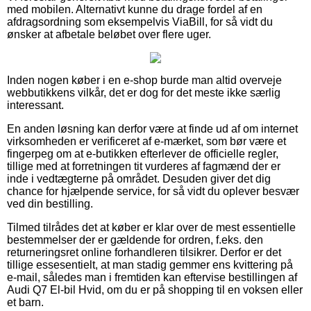
med mobilen. Alternativt kunne du drage fordel af en
afdragsordning som eksempelvis ViaBill, for så vidt du
ønsker at afbetale beløbet over flere uger.
Inden nogen køber i en e-shop burde man altid overveje
webbutikkens vilkår, det er dog for det meste ikke særlig
interessant.
En anden løsning kan derfor være at finde ud af om internet
virksomheden er verificeret af e-mærket, som bør være et
fingerpeg om at e-butikken efterlever de officielle regler,
tillige med at forretningen tit vurderes af fagmænd der er
inde i vedtægterne på området. Desuden giver det dig
chance for hjælpende service, for så vidt du oplever besvær
ved din bestilling.
Tilmed tilrådes det at køber er klar over de mest essentielle
bestemmelser der er gældende for ordren, f.eks. den
returneringsret online forhandleren tilsikrer. Derfor er det
tillige essesentielt, at man stadig gemmer ens kvittering på
e-mail, således man i fremtiden kan eftervise bestillingen af
Audi Q7 El-bil Hvid, om du er på shopping til en voksen eller
et barn.