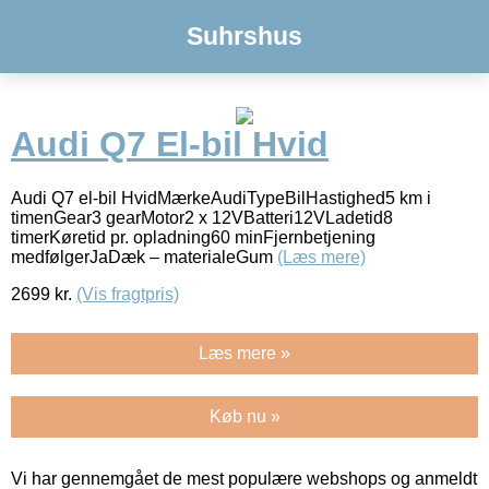
Suhrshus
Audi Q7 El-bil Hvid
Audi Q7 el-bil HvidMærkeAudiTypeBilHastighed5 km i
timenGear3 gearMotor2 x 12VBatteri12VLadetid8
timerKøretid pr. opladning60 minFjernbetjening
medfølgerJaDæk – materialeGum
(Læs mere)
2699
kr.
(Vis fragtpris)
Læs mere »
Køb nu »
Vi har gennemgået de mest populære webshops og anmeldt