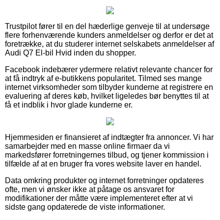
Trustpilot fører til en del hæderlige genveje til at undersøge
flere forhenværende kunders anmeldelser og derfor er det at
foretrække, at du studerer internet selskabets anmeldelser af
Audi Q7 El-bil Hvid inden du shopper.
Facebook indebærer ydermere relativt relevante chancer for
at få indtryk af e-butikkens popularitet. Tilmed ses mange
internet virksomheder som tilbyder kunderne at registrere en
evaluering af deres køb, hvilket ligeledes bør benyttes til at
få et indblik i hvor glade kunderne er.
Hjemmesiden er finansieret af indtægter fra annoncer. Vi har
samarbejder med en masse online firmaer da vi
markedsfører forretningernes tilbud, og tjener kommission i
tilfælde af at en bruger fra vores website laver en handel.
Data omkring produkter og internet forretninger opdateres
ofte, men vi ønsker ikke at påtage os ansvaret for
modifikationer der måtte være implementeret efter at vi
sidste gang opdaterede de viste informationer.