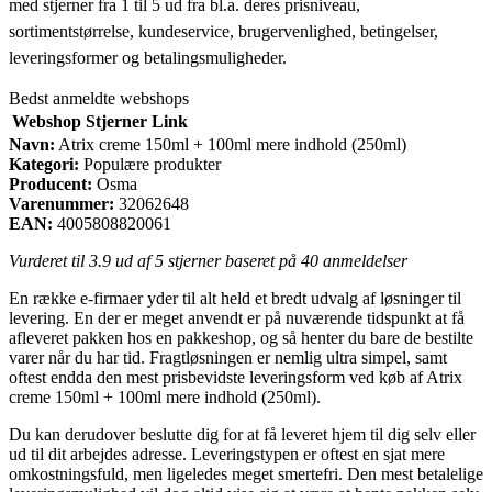
med stjerner fra 1 til 5 ud fra bl.a. deres prisniveau,
sortimentstørrelse, kundeservice, brugervenlighed, betingelser,
leveringsformer og betalingsmuligheder.
Bedst anmeldte webshops
Webshop
Stjerner
Link
Navn:
Atrix creme 150ml + 100ml mere indhold (250ml)
Kategori:
Populære produkter
Producent:
Osma
Varenummer:
32062648
EAN:
4005808820061
Vurderet til
3.9
ud af 5 stjerner baseret på
40
anmeldelser
En række e-firmaer yder til alt held et bredt udvalg af løsninger til
levering. En der er meget anvendt er på nuværende tidspunkt at få
afleveret pakken hos en pakkeshop, og så henter du bare de bestilte
varer når du har tid. Fragtløsningen er nemlig ultra simpel, samt
oftest endda den mest prisbevidste leveringsform ved køb af Atrix
creme 150ml + 100ml mere indhold (250ml).
Du kan derudover beslutte dig for at få leveret hjem til dig selv eller
ud til dit arbejdes adresse. Leveringstypen er oftest en sjat mere
omkostningsfuld, men ligeledes meget smertefri. Den mest betalelige