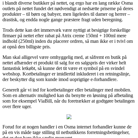
i blandt diverse butikker på nettet, og ergo har en lang række Osma
outlets på nettet fundet det nødvendigt at nedsætte priserne på deres
produkter – til børn og babyer, men ligeledes til damer og herrer –
drastisk, og endda nogle gange præstere fragt uden beregning.
Trods dette kan det immervæk være nyttigt at besigtige forskellige
firmaer på nettet efter rabat på Atrix creme 150ml + 100ml mere
indhold (250ml) inden du placerer ordren, så man ikke er i tvivl om
at opnå den billigste pris.
Man skal alligevel være omhyggelig med, at såfremt en butik på
nettet afhænder et produkt til salg for en salgspris der virker helt
fantastisk letkøbt, så kunne det tit være et symbol på en svindel
webshop. Kortbetalinger er imidlertid inkluderet i en retningslinje,
der beskytter dig som kunde imod uoprigtige e-forhandlere.
Generelt går vi ind for kortbetalinger eller betalinger med mobilen.
Som en alternativ mulighed kan du benytte en løsning på afbetaling
som for eksempel ViaBill, når du foretrækker at godtgøre betalingen
over flere uger.
Forud for at nogen handler i en Osma internet forhandler kunne de
på en vis måde tage stilling til netbutikkens forretningsbetingelser,
det er dog bare ikke særlig morsomt.