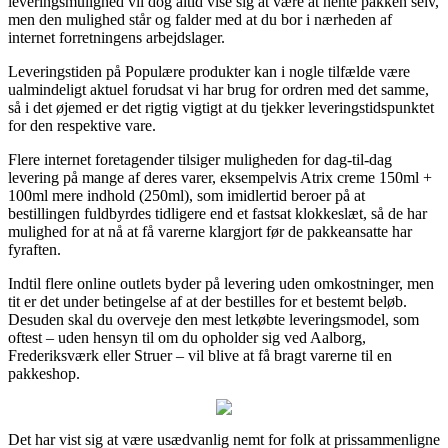
leveringsmulighed vil dog altid vise sig at være at hente pakken selv,
men den mulighed står og falder med at du bor i nærheden af
internet forretningens arbejdslager.
Leveringstiden på Populære produkter kan i nogle tilfælde være
ualmindeligt aktuel forudsat vi har brug for ordren med det samme,
så i det øjemed er det rigtig vigtigt at du tjekker leveringstidspunktet
for den respektive vare.
Flere internet foretagender tilsiger muligheden for dag-til-dag
levering på mange af deres varer, eksempelvis Atrix creme 150ml +
100ml mere indhold (250ml), som imidlertid beroer på at
bestillingen fuldbyrdes tidligere end et fastsat klokkeslæt, så de har
mulighed for at nå at få varerne klargjort før de pakkeansatte har
fyraften.
Indtil flere online outlets byder på levering uden omkostninger, men
tit er det under betingelse af at der bestilles for et bestemt beløb.
Desuden skal du overveje den mest letkøbte leveringsmodel, som
oftest – uden hensyn til om du opholder sig ved Aalborg,
Frederiksværk eller Struer – vil blive at få bragt varerne til en
pakkeshop.
Det har vist sig at være usædvanlig nemt for folk at prissammenligne