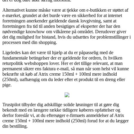
Alternativet kunne måske være at tjekke om e-butikken er støttet af
e-mærket, grundet at det burde være en sikkerhed for at internet
forretningen anerkender gældende dansk lovgivning, samt at
forretningen fra tid til anden besigtiges af eksperter der har den
nødvendige knowhow om vilkårene på området. Derudover giver
det dig mulighed for bistand, hvis du udsættes for problemstillinger i
processen med din shopping.
Ligeledes kan det være til hjælp at du er påpasselig med de
fundamentale betingelser der er gældende for ordren, fx hvilken
returpolitik webshoppen lover. Her er det tillige relevant, at man
permanent sikrer ens faktura e-mail, så man når som helst vil kunne
bekræfte sit køb af Atrix creme 150ml + 100ml mere indhold
(250ml), uafhængig om du leder efter et produkt til en dreng eller
pige.
Trustpilot tilbyder dig adskillige solide løsninger til at gøre dig
bekendt med en længere række tidligere køberes opfattelser og
derfor foreslår vi, at du eftersøger e-firmaets anmeldelser af Atrix
creme 150ml + 100ml mere indhold (250ml) forud for at du lægger
din bestilling.