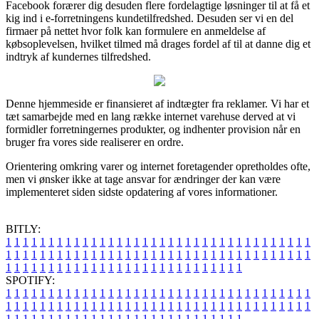
Facebook forærer dig desuden flere fordelagtige løsninger til at få et
kig ind i e-forretningens kundetilfredshed. Desuden ser vi en del
firmaer på nettet hvor folk kan formulere en anmeldelse af
købsoplevelsen, hvilket tilmed må drages fordel af til at danne dig et
indtryk af kundernes tilfredshed.
Denne hjemmeside er finansieret af indtægter fra reklamer. Vi har et
tæt samarbejde med en lang række internet varehuse derved at vi
formidler forretningernes produkter, og indhenter provision når en
bruger fra vores side realiserer en ordre.
Orientering omkring varer og internet foretagender opretholdes ofte,
men vi ønsker ikke at tage ansvar for ændringer der kan være
implementeret siden sidste opdatering af vores informationer.
BITLY:
1
1
1
1
1
1
1
1
1
1
1
1
1
1
1
1
1
1
1
1
1
1
1
1
1
1
1
1
1
1
1
1
1
1
1
1
1
1
1
1
1
1
1
1
1
1
1
1
1
1
1
1
1
1
1
1
1
1
1
1
1
1
1
1
1
1
1
1
1
1
1
1
1
1
1
1
1
1
1
1
1
1
1
1
1
1
1
1
1
1
1
1
1
1
1
1
1
1
1
1
SPOTIFY:
1
1
1
1
1
1
1
1
1
1
1
1
1
1
1
1
1
1
1
1
1
1
1
1
1
1
1
1
1
1
1
1
1
1
1
1
1
1
1
1
1
1
1
1
1
1
1
1
1
1
1
1
1
1
1
1
1
1
1
1
1
1
1
1
1
1
1
1
1
1
1
1
1
1
1
1
1
1
1
1
1
1
1
1
1
1
1
1
1
1
1
1
1
1
1
1
1
1
1
1