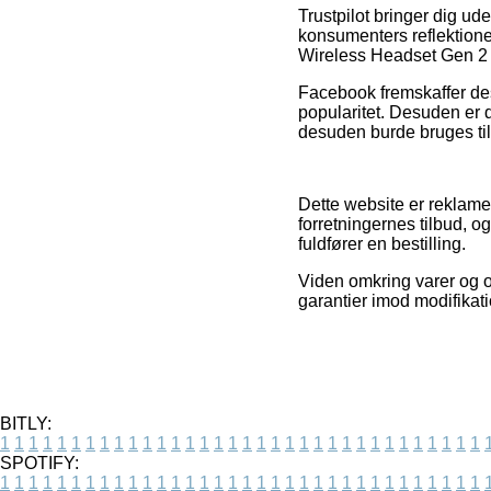
Trustpilot bringer dig u
konsumenters reflektione
Wireless Headset Gen 2 f
Facebook fremskaffer des
popularitet. Desuden er d
desuden burde bruges til
Dette website er reklamef
forretningernes tilbud, 
fuldfører en bestilling.
Viden omkring varer og on
garantier imod modifikati
BITLY:
1
1
1
1
1
1
1
1
1
1
1
1
1
1
1
1
1
1
1
1
1
1
1
1
1
1
1
1
1
1
1
1
1
1
SPOTIFY:
1
1
1
1
1
1
1
1
1
1
1
1
1
1
1
1
1
1
1
1
1
1
1
1
1
1
1
1
1
1
1
1
1
1