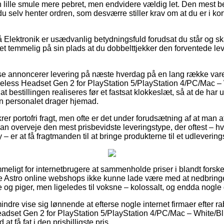
n lille smule mere pebret, men endvidere vældig let. Den mest b
du selv henter ordren, som desværre stiller krav om at du er i kort
Elektronik er usædvanlig betydningsfuld forudsat du står og sk
 det temmelig på sin plads at du dobbelttjekker den forventede l
use annoncerer levering på næste hverdag på en lang række va
ess Headset Gen 2 for PlayStation 5/PlayStation 4/PC/Mac –
at bestillingen realiseres før et fastsat klokkeslæt, så at de har u
n personalet drager hjemad.
er portofri fragt, men ofte er det under forudsætning af at man af
 overveje den mest prisbevidste leveringstype, der oftest – h
– er at få fragtmanden til at bringe produkterne til et udlevering
meligt for internetbrugere at sammenholde priser i blandt forske
e Astro online webshops ikke kunne lade være med at nedbring
e og piger, men ligeledes til voksne – kolossalt, og endda nogle g
indre vise sig lønnende at efterse nogle internet firmaer efter
dset Gen 2 for PlayStation 5/PlayStation 4/PC/Mac – White/Blu
at få fat i den prisbilligste pris.