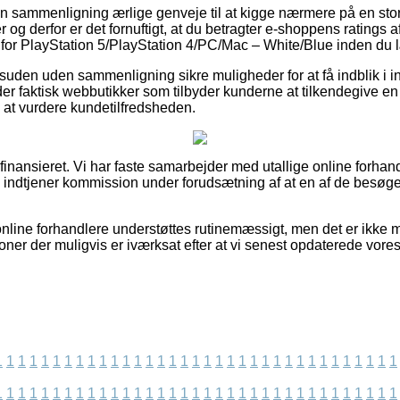
den sammenligning ærlige genveje til at kigge nærmere på en stor
r og derfor er det fornuftigt, at du betragter e-shoppens ratin
or PlayStation 5/PlayStation 4/PC/Mac – White/Blue inden du læ
uden uden sammenligning sikre muligheder for at få indblik i in
er faktisk webbutikker som tilbyder kunderne at tilkendegive en 
 at vurdere kundetilfredsheden.
inansieret. Vi har faste samarbejder med utallige online forhandl
og indtjener kommission under forudsætning af at en af de besø
line forhandlere understøttes rutinemæssigt, men det er ikke mu
oner der muligvis er iværksat efter at vi senest opdaterede vore
1
1
1
1
1
1
1
1
1
1
1
1
1
1
1
1
1
1
1
1
1
1
1
1
1
1
1
1
1
1
1
1
1
1
1
1
1
1
1
1
1
1
1
1
1
1
1
1
1
1
1
1
1
1
1
1
1
1
1
1
1
1
1
1
1
1
1
1
1
1