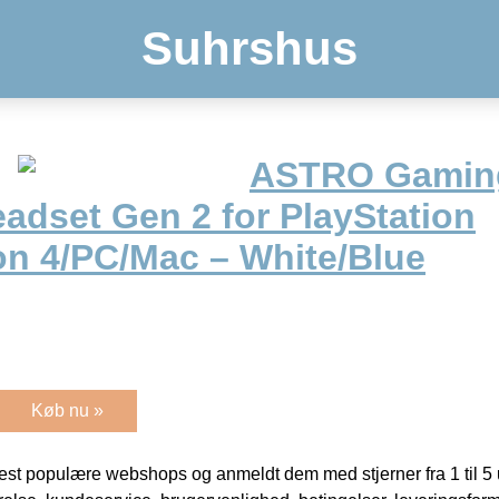
Suhrshus
ASTRO Gamin
adset Gen 2 for PlayStation
on 4/PC/Mac – White/Blue
Køb nu »
t populære webshops og anmeldt dem med stjerner fra 1 til 5 ud