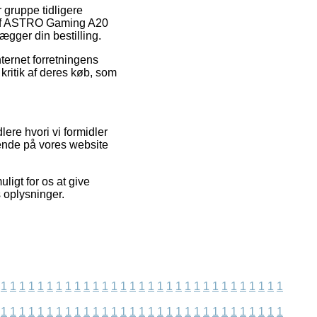
 gruppe tidligere
gs af ASTRO Gaming A20
gger din bestilling.
ternet forretningens
kritik af deres køb, som
ere hvori vi formidler
gende på vores website
ligt for os at give
s oplysninger.
1
1
1
1
1
1
1
1
1
1
1
1
1
1
1
1
1
1
1
1
1
1
1
1
1
1
1
1
1
1
1
1
1
1
1
1
1
1
1
1
1
1
1
1
1
1
1
1
1
1
1
1
1
1
1
1
1
1
1
1
1
1