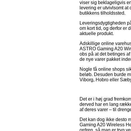
viser sig beklageligvis e
levering er utvivlsomt at 
butikkens tilholdssted.
Leveringsdygtigheden på 
om kort tid, og derfor er
aktuelle produkt.
Adskillige online vareh
ASTRO Gaming A20 Wirel
obs på at det betinges af 
de nye varer pakket inde
Nogle få online shops sikr
beløb. Desuden burde man
Viborg, Hobro eller Sæby 
Det er i høj grad fremkom
derved har en lang rækk
af deres varer – til dreng
Det kan dog ikke desto m
Gaming A20 Wireless Hea
ordren, så man er tryg ved 