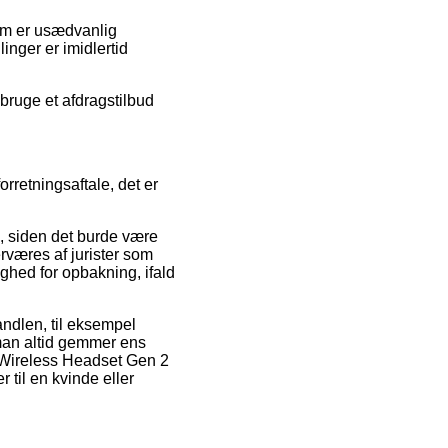
som er usædvanlig
linger er imidlertid
 bruge et afdragstilbud
rretningsaftale, det er
, siden det burde være
rværes af jurister som
hed for opbakning, ifald
ndlen, til eksempel
t man altid gemmer ens
 Wireless Headset Gen 2
 til en kvinde eller