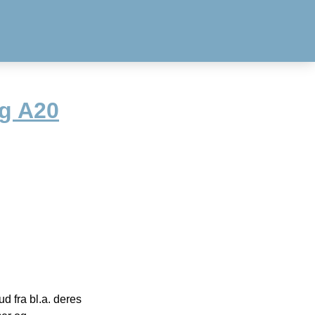
g A20
 fra bl.a. deres