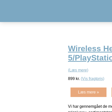
Wireless He
5/PlayStati
(Læs mere)
899
kr.
(Vis fragtpris)
Læs mere »
Vi har gennemgået de mes