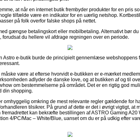
lemme, at når en internet butik frembyder produkter for en pris 
 nogle tilfælde være en indikator for en uærlig netshop. Kortbestil
passer på folk overfor falske shops på nettet.
med gængse betalingskort eller mobilbetaling. Alternativt bør du
 forudsat du hellere vil afdrage regningen over en periode.
n Astro e-butik burde de principielt gennemlæse webshoppens fo
teressant.
e måske være at efterse hvorvidt e-butikken er e-mærket medlem
irksomheden adlyder de danske love, og at butikken af og til ove
how om bestemmelserne på området. Det er en rigtig god mulig
d din shopping.
 er omhyggelig omkring de mest relevante regler gældende for ha
rhandleren tilsikrer. På grund af dette er det i øvrigt vigtigt, a
 fremadrettet kan bekræfte bestillingen af ASTRO Gaming A20
tion 4/PC/Mac – White/Blue, uanset om du er på udkig efter varer