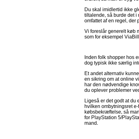
Du skal imidlertid ikke g
tiltalende, så burde det i
omfattet af en regel, der 
Vi foreslår generelt køb 
som for eksempel ViaBill,
Inden folk shopper hos e
dog typisk ikke særlig in
Et andet alternativ kunn
en sikring om at online v
har den nødvendige know
du oplever problemer ve
Ligeså er det godt at du
hvilken ombytningsret e-fo
købsbekræftelse, så man
for PlayStation 5/PlaySta
mand.