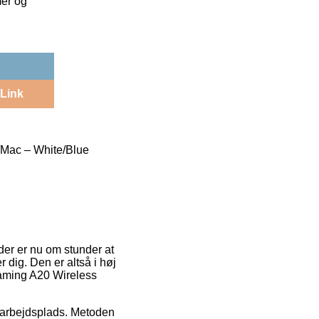
mer og
Link
/Mac – White/Blue
nder er nu om stunder at
 dig. Den er altså i høj
Gaming A20 Wireless
in arbejdsplads. Metoden