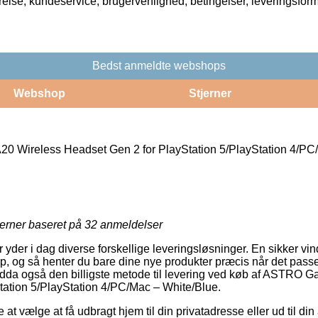
rrelse, kundeservice, brugervenlighed, betingelser, leveringsfor
Bedst anmeldte webshops
Webshop
Stjerner
 Wireless Headset Gen 2 for PlayStation 5/PlayStation 4/PC
jerner baseret på
32
anmeldelser
er yder i dag diverse forskellige leveringsløsninger. En sikker vi
op, og så henter du bare dine nye produkter præcis når det passer
ndda også den billigste metode til levering ved køb af ASTRO 
tation 5/PlayStation 4/PC/Mac – White/Blue.
at vælge at få udbragt hjem til din privatadresse eller ud til d