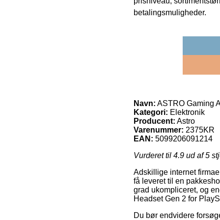
prisniveau, sortimentstø
betalingsmuligheder.
Navn:
ASTRO Gaming A20
Kategori:
Elektronik
Producent:
Astro
Varenummer:
2375KR
EAN:
5099206091214
Vurderet til
4.9
ud af 5 st
Adskillige internet firma
få leveret til en pakkesh
grad ukompliceret, og e
Headset Gen 2 for PlayS
Du bør endvidere forsøge 