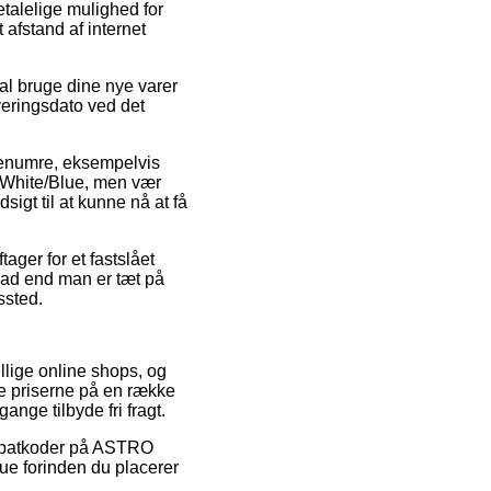
etalelige mulighed for
 afstand af internet
al bruge dine nye varer
everingsdato ved det
renumre, eksempelvis
 White/Blue, men vær
dsigt til at kunne nå at få
tager for et fastslået
vad end man er tæt på
ssted.
llige online shops, og
e priserne på en række
ange tilbyde fri fragt.
 rabatkoder på ASTRO
e forinden du placerer