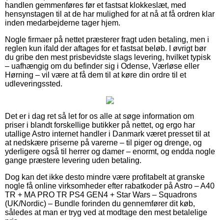
handlen gemmenføres før et fastsat klokkeslæt, med
hensynstagen til at de har mulighed for at nå at få ordren klar
inden medarbejderne tager hjem.
Nogle firmaer på nettet præsterer fragt uden betaling, men i
reglen kun ifald der aftages for et fastsat beløb. I øvrigt bør
du gribe den mest prisbevidste slags levering, hvilket typisk
– uafhængig om du befinder sig i Odense, Værløse eller
Hørning – vil være at få dem til at køre din ordre til et
udleveringssted.
Det er i dag ret så let for os alle at søge information om
priser i blandt forskellige butikker på nettet, og ergo har
utallige Astro internet handler i Danmark været presset til at
at nedskære priserne på varerne – til piger og drenge, og
yderligere også til herrer og damer – enormt, og endda nogle
gange præstere levering uden betaling.
Dog kan det ikke desto mindre være profitabelt at granske
nogle få online virksomheder efter rabatkoder på Astro – A40
TR + MA PRO TR PS4 GEN4 + Star Wars – Squadrons
(UK/Nordic) – Bundle forinden du gennemfører dit køb,
således at man er tryg ved at modtage den mest betalelige