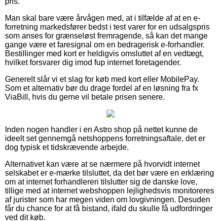
pris.
Man skal bare være årvågen med, at i tilfælde af at en e-
forretning markedsfører bedst i test varer for en udsalgspris
som anses for grænseløst fremragende, så kan det mange
gange være et faresignal om en bedragerisk e-forhandler.
Bestillinger med kort er heldigvis omsluttet af en vedtægt,
hvilket forsvarer dig imod fup internet foretagender.
Generelt slår vi et slag for køb med kort eller MobilePay.
Som et alternativ bør du drage fordel af en løsning fra fx
ViaBill, hvis du gerne vil betale prisen senere.
Inden nogen handler i en Astro shop på nettet kunne de
ideelt set gennemgå netshoppens forretningsaftale, det er
dog typisk et tidskrævende arbejde.
Alternativet kan være at se nærmere på hvorvidt internet
selskabet er e-mærke tilsluttet, da det bør være en erklæring
om at internet forhandleren tilslutter sig de danske love,
tillige med at internet webshoppen lejlighedsvis monitoreres
af jurister som har megen viden om lovgivningen. Desuden
får du chance for at få bistand, ifald du skulle få udfordringer
ved dit køb.