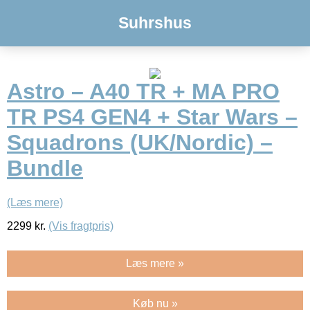
Suhrshus
Astro – A40 TR + MA PRO
TR PS4 GEN4 + Star Wars –
Squadrons (UK/Nordic) –
Bundle
(Læs mere)
2299
kr.
(Vis fragtpris)
Læs mere »
Køb nu »