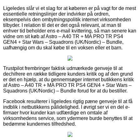
Ligeledes slår vi et slag for at køberen er på vagt for de mest
essentielle retningslinjer der indvirker på ordren,
eksempelvis den ombytningspolitik internet virksomheden
tilbyder. I relation til det er det også relevant, at man til
enhver tid beholder ens e-mail kvittering, så man senere kan
vidne om sit køb af Astro – A40 TR + MA PRO TR PS4
GEN4 + Star Wars – Squadrons (UK/Nordic) – Bundle,
uafhængig om du skal købe til en voksen eller et barn.
Trustpilot frembringer faktisk udmærkede genveje til at
dechifrere en række tidligere kunders kritik og af den grund
er det en hjælp, at du gennemsøger internet butikkens kritik
af Astro – A40 TR + MA PRO TR PS4 GEN4 + Star Wars –
Squadrons (UK/Nordic) – Bundle forud for at du bestiller.
Facebook resulterer i ligeledes rigtig pæne genveje til at få
indblik i netbutikkens pålidelighed. I øvrigt ser vi en del e-
firmaer hvor kunder kan udfærdige en omtale af
virksomhedens service, som ydermere burde benyttes til at
bedømme kundernes tilfredshed.