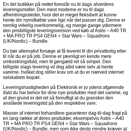
En del butikker på nettet foreslår nu til dags alverdens
leveringsmidler. Den mest moderne er nu til dags
afhentningssteder, hvor det er meget fleksibelt at kunne
hente din nyindkøbte vare lige når det passer dig. Denne er
nemlig virkelig overkommelig, og mange gange ydermere
den prisbilligste leveringsversion ved køb af Astro – A40 TR
+ MA PRO TR PS4 GEN4 + Star Wars – Squadrons
(UK/Nordic) – Bundle.
Du bør alternativt forsøge at få leveret til din privatbolig eller
til når du er på job. Denne er jævnligt en kende mere
omkostningsfuld, men til gengæld ret så simpel. Den
billigste slags levering vil dog altid være selv at hente
varerne, hvilket dog stiller krav om at du er nærved internet
selskabets bopæl.
Leveringshastigheden på Elektronik er jo yderst afgørende
ifald du har behov for dine nye produkter med det samme, og
af den grund er det ret så fornuftigt at du gransker den
anslåede leveringstid på den respektive vare.
Masser af internet forhandlere garanterer dag-til-dag fragt på
en lang række af deres produkter, eksempelvis Astro – A40
TR + MA PRO TR PS4 GEN4 + Star Wars – Squadrons
(UK/Nordic) – Bundle, men som ikke desto mindre kræver at