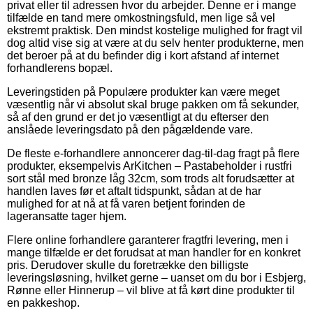
privat eller til adressen hvor du arbejder. Denne er i mange
tilfælde en tand mere omkostningsfuld, men lige så vel
ekstremt praktisk. Den mindst kostelige mulighed for fragt vil
dog altid vise sig at være at du selv henter produkterne, men
det beroer på at du befinder dig i kort afstand af internet
forhandlerens bopæl.
Leveringstiden på Populære produkter kan være meget
væsentlig når vi absolut skal bruge pakken om få sekunder,
så af den grund er det jo væsentligt at du efterser den
anslåede leveringsdato på den pågældende vare.
De fleste e-forhandlere annoncerer dag-til-dag fragt på flere
produkter, eksempelvis ArKitchen – Pastabeholder i rustfri
sort stål med bronze låg 32cm, som trods alt forudsætter at
handlen laves før et aftalt tidspunkt, sådan at de har
mulighed for at nå at få varen betjent forinden de
lageransatte tager hjem.
Flere online forhandlere garanterer fragtfri levering, men i
mange tilfælde er det forudsat at man handler for en konkret
pris. Derudover skulle du foretrække den billigste
leveringsløsning, hvilket gerne – uanset om du bor i Esbjerg,
Rønne eller Hinnerup – vil blive at få kørt dine produkter til
en pakkeshop.