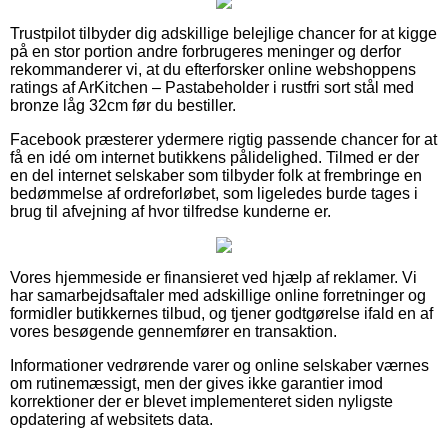
Trustpilot tilbyder dig adskillige belejlige chancer for at kigge
på en stor portion andre forbrugeres meninger og derfor
rekommanderer vi, at du efterforsker online webshoppens
ratings af ArKitchen – Pastabeholder i rustfri sort stål med
bronze låg 32cm før du bestiller.
Facebook præsterer ydermere rigtig passende chancer for at
få en idé om internet butikkens pålidelighed. Tilmed er der
en del internet selskaber som tilbyder folk at frembringe en
bedømmelse af ordreforløbet, som ligeledes burde tages i
brug til afvejning af hvor tilfredse kunderne er.
Vores hjemmeside er finansieret ved hjælp af reklamer. Vi
har samarbejdsaftaler med adskillige online forretninger og
formidler butikkernes tilbud, og tjener godtgørelse ifald en af
vores besøgende gennemfører en transaktion.
Informationer vedrørende varer og online selskaber værnes
om rutinemæssigt, men der gives ikke garantier imod
korrektioner der er blevet implementeret siden nyligste
opdatering af websitets data.