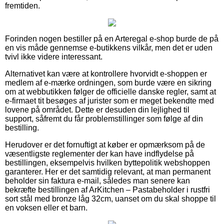
fremtiden.
Forinden nogen bestiller på en Arteregal e-shop burde de på
en vis måde gennemse e-butikkens vilkår, men det er uden
tvivl ikke videre interessant.
Alternativet kan være at kontrollere hvorvidt e-shoppen er
medlem af e-mærke ordningen, som burde være en sikring
om at webbutikken følger de officielle danske regler, samt at
e-firmaet tit besøges af jurister som er meget bekendte med
lovene på området. Dette er desuden din lejlighed til
support, såfremt du får problemstillinger som følge af din
bestilling.
Herudover er det fornuftigt at køber er opmærksom på de
væsentligste reglementer der kan have indflydelse på
bestillingen, eksempelvis hvilken byttepolitik webshoppen
garanterer. Her er det samtidig relevant, at man permanent
beholder sin faktura e-mail, således man senere kan
bekræfte bestillingen af ArKitchen – Pastabeholder i rustfri
sort stål med bronze låg 32cm, uanset om du skal shoppe til
en voksen eller et barn.