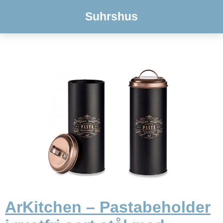
Suhrshus
ArKitchen – Pastabeholder