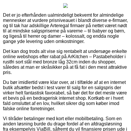
Det er jo efterhånden ualmindeligt bekvemt for almindelige
mennesker at vurdere prisniveauet i blandt diverse e-firmaer,
og til tak har adskillige Arteregal firmaer på nettet været nødt
til at mindske salgspriserne på varerne – til babyer og børn,
og ligeså til herrer og damer – kolossalt, og endda nogle
gange yde levering uden omkostninger.
Det kan dog trods alt vise sig rentabelt at undersøge enkelte
online webshops efter rabat på ArKitchen – Pastabeholder i
rustfri sort stål med bronze låg 32cm inden du shopper,
således at man er skråsikker på at få fat i den mest attraktive
pris.
Du bør imidlertid være klar over, at i tilfælde af at en internet
butik afsætter bedst i test varer til salg for en salgspris der
virker helt fantastisk favorabel, så bør det for det meste være
et bevis på en bedragerisk internet shop. Kortkøb er i hvert
fald omsluttet af en lov, hvilket sikrer dig som køber imod
falske online forretninger.
Vi tilråder betalinger med kort eller mobilbetaling. Som en
anden løsning burde du drage fordel af en afdragsløsning
fra eksempelvis ViaBill, såfremt du vil finansiere prisen ude i