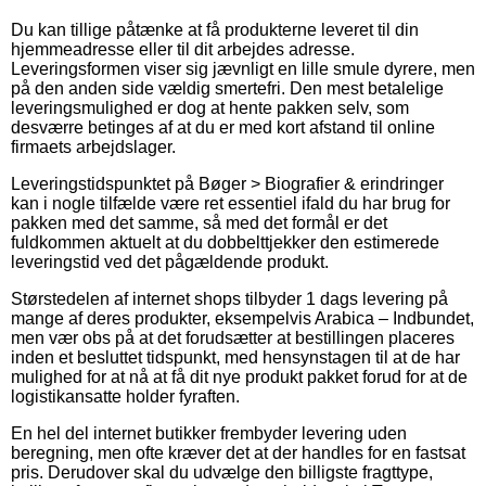
Du kan tillige påtænke at få produkterne leveret til din
hjemmeadresse eller til dit arbejdes adresse.
Leveringsformen viser sig jævnligt en lille smule dyrere, men
på den anden side vældig smertefri. Den mest betalelige
leveringsmulighed er dog at hente pakken selv, som
desværre betinges af at du er med kort afstand til online
firmaets arbejdslager.
Leveringstidspunktet på Bøger > Biografier & erindringer
kan i nogle tilfælde være ret essentiel ifald du har brug for
pakken med det samme, så med det formål er det
fuldkommen aktuelt at du dobbelttjekker den estimerede
leveringstid ved det pågældende produkt.
Størstedelen af internet shops tilbyder 1 dags levering på
mange af deres produkter, eksempelvis Arabica – Indbundet,
men vær obs på at det forudsætter at bestillingen placeres
inden et besluttet tidspunkt, med hensynstagen til at de har
mulighed for at nå at få dit nye produkt pakket forud for at de
logistikansatte holder fyraften.
En hel del internet butikker frembyder levering uden
beregning, men ofte kræver det at der handles for en fastsat
pris. Derudover skal du udvælge den billigste fragttype,