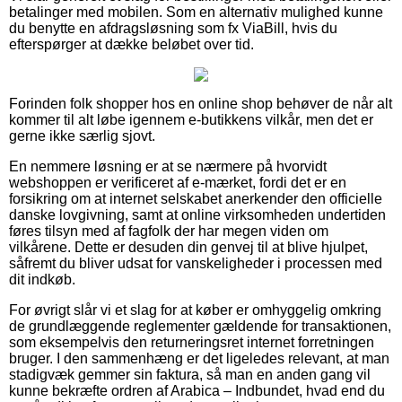
betalinger med mobilen. Som en alternativ mulighed kunne
du benytte en afdragsløsning som fx ViaBill, hvis du
efterspørger at dække beløbet over tid.
Forinden folk shopper hos en online shop behøver de når alt
kommer til alt løbe igennem e-butikkens vilkår, men det er
gerne ikke særlig sjovt.
En nemmere løsning er at se nærmere på hvorvidt
webshoppen er verificeret af e-mærket, fordi det er en
forsikring om at internet selskabet anerkender den officielle
danske lovgivning, samt at online virksomheden undertiden
føres tilsyn med af fagfolk der har megen viden om
vilkårene. Dette er desuden din genvej til at blive hjulpet,
såfremt du bliver udsat for vanskeligheder i processen med
dit indkøb.
For øvrigt slår vi et slag for at køber er omhyggelig omkring
de grundlæggende reglementer gældende for transaktionen,
som eksempelvis den returneringsret internet forretningen
bruger. I den sammenhæng er det ligeledes relevant, at man
stadigvæk gemmer sin faktura, så man en anden gang vil
kunne bekræfte ordren af Arabica – Indbundet, hvad end du