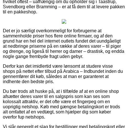
hvilket oftest – uafhængig om du opholder sig i Taastrup,
Svendborg eller Bramming – er at få dem til at levere pakken
til en pakkeshop.
Det er jo særligt overkommeligt for forbrugerne at
sammenholde priser hos flere online firmaer, og af den
grund har en hel del internet outlets fundet det uundgåeligt
at nedbringe priserne på en række af deres varer – til piger
og drenge, og ligeså til herrer og damer – drastisk, og endda
nogle gange frembyde fragt uden gebyr.
Derfor kan det imidlertid være lønsomt at studere visse
shops på nettet efter tilbud på Arabica – Indbundet inden du
gennemfører dit køb, således at man er garanteret at
indhente den bedste pris.
Du bør trods alt huske på, at i tilfælde af at en online shop
afsætter deres varer til en salgspris som kan ses som
kolossalt attraktiv, er det ofte være et fingerpeg om en
uoprigtig netshop. Køb med gængse betalingskort er trods
alt omfattet af en vedtægt, som hjælper dig som køber
overfor fup netshops.
Vi slår generelt et slag for bestillinger med betalingskort eller