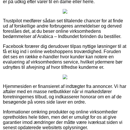
er på udkig efter varer til en dame eller herre.
Trustpilot medfører sådan set tiltalende chancer for at finde
ud af forskellige andre forbrugeres anmeldelser og derved
foreslåes det, at du beser online virksomhedens
bedømmelser af Arabica – Indbundet forinden du bestiller.
Facebook forærer dig derudover tilpas nyttige løsninger til at
få et kig ind i online webshoppens troværdighed. Foruden
det ses en række e-handler hvor kunder kan notere en
evaluering af virksomhedens service, hvilket ydermere bør
udnyttes til afvejning af hvor tilfredse kunderne er.
Hjemmesiden er finansieret af indtægter fra annoncer. Vi har
aftaler med en masse netbutikker når vi markedsfører
forretningernes tilbud, og indkasserer honorar om en af de
besøgende på vores side laver en ordre.
Informationer omkring produkter og online virksomheder
opretholdes hele tiden, men det er umuligt for os at give
garantier imod ændringer der måtte være iværksat siden vi
senest opdaterede websitets oplysninger.