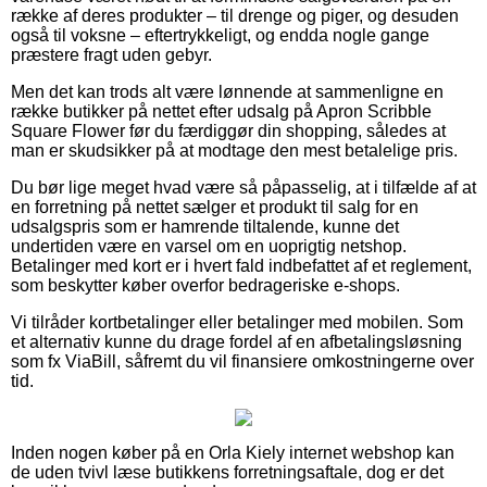
række af deres produkter – til drenge og piger, og desuden
også til voksne – eftertrykkeligt, og endda nogle gange
præstere fragt uden gebyr.
Men det kan trods alt være lønnende at sammenligne en
række butikker på nettet efter udsalg på Apron Scribble
Square Flower før du færdiggør din shopping, således at
man er skudsikker på at modtage den mest betalelige pris.
Du bør lige meget hvad være så påpasselig, at i tilfælde af at
en forretning på nettet sælger et produkt til salg for en
udsalgspris som er hamrende tiltalende, kunne det
undertiden være en varsel om en uoprigtig netshop.
Betalinger med kort er i hvert fald indbefattet af et reglement,
som beskytter køber overfor bedrageriske e-shops.
Vi tilråder kortbetalinger eller betalinger med mobilen. Som
et alternativ kunne du drage fordel af en afbetalingsløsning
som fx ViaBill, såfremt du vil finansiere omkostningerne over
tid.
Inden nogen køber på en Orla Kiely internet webshop kan
de uden tvivl læse butikkens forretningsaftale, dog er det