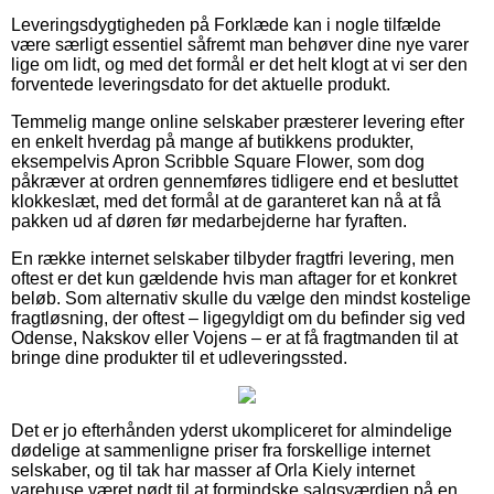
Leveringsdygtigheden på Forklæde kan i nogle tilfælde
være særligt essentiel såfremt man behøver dine nye varer
lige om lidt, og med det formål er det helt klogt at vi ser den
forventede leveringsdato for det aktuelle produkt.
Temmelig mange online selskaber præsterer levering efter
en enkelt hverdag på mange af butikkens produkter,
eksempelvis Apron Scribble Square Flower, som dog
påkræver at ordren gennemføres tidligere end et besluttet
klokkeslæt, med det formål at de garanteret kan nå at få
pakken ud af døren før medarbejderne har fyraften.
En række internet selskaber tilbyder fragtfri levering, men
oftest er det kun gældende hvis man aftager for et konkret
beløb. Som alternativ skulle du vælge den mindst kostelige
fragtløsning, der oftest – ligegyldigt om du befinder sig ved
Odense, Nakskov eller Vojens – er at få fragtmanden til at
bringe dine produkter til et udleveringssted.
Det er jo efterhånden yderst ukompliceret for almindelige
dødelige at sammenligne priser fra forskellige internet
selskaber, og til tak har masser af Orla Kiely internet
varehuse været nødt til at formindske salgsværdien på en