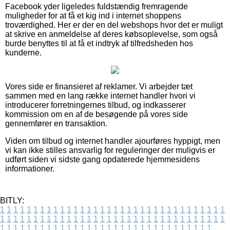
Facebook yder ligeledes fuldstændig fremragende
muligheder for at få et kig ind i internet shoppens
troværdighed. Her er der en del webshops hvor det er muligt
at skrive en anmeldelse af deres købsoplevelse, som også
burde benyttes til at få et indtryk af tilfredsheden hos
kunderne.
Vores side er finansieret af reklamer. Vi arbejder tæt
sammen med en lang række internet handler hvori vi
introducerer forretningernes tilbud, og indkasserer
kommission om en af de besøgende på vores side
gennemfører en transaktion.
Viden om tilbud og internet handler ajourføres hyppigt, men
vi kan ikke stilles ansvarlig for reguleringer der muligvis er
udført siden vi sidste gang opdaterede hjemmesidens
informationer.
BITLY:
1
1
1
1
1
1
1
1
1
1
1
1
1
1
1
1
1
1
1
1
1
1
1
1
1
1
1
1
1
1
1
1
1
1
1
1
1
1
1
1
1
1
1
1
1
1
1
1
1
1
1
1
1
1
1
1
1
1
1
1
1
1
1
1
1
1
1
1
1
1
1
1
1
1
1
1
1
1
1
1
1
1
1
1
1
1
1
1
1
1
1
1
1
1
1
1
1
1
1
1