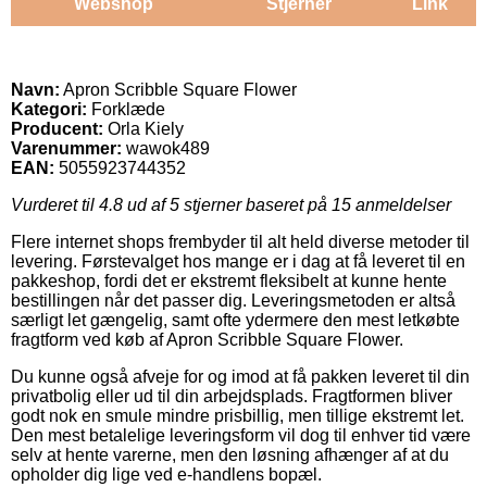
Webshop
Stjerner
Link
Navn:
Apron Scribble Square Flower
Kategori:
Forklæde
Producent:
Orla Kiely
Varenummer:
wawok489
EAN:
5055923744352
Vurderet til
4.8
ud af 5 stjerner baseret på
15
anmeldelser
Flere internet shops frembyder til alt held diverse metoder til
levering. Førstevalget hos mange er i dag at få leveret til en
pakkeshop, fordi det er ekstremt fleksibelt at kunne hente
bestillingen når det passer dig. Leveringsmetoden er altså
særligt let gængelig, samt ofte ydermere den mest letkøbte
fragtform ved køb af Apron Scribble Square Flower.
Du kunne også afveje for og imod at få pakken leveret til din
privatbolig eller ud til din arbejdsplads. Fragtformen bliver
godt nok en smule mindre prisbillig, men tillige ekstremt let.
Den mest betalelige leveringsform vil dog til enhver tid være
selv at hente varerne, men den løsning afhænger af at du
opholder dig lige ved e-handlens bopæl.