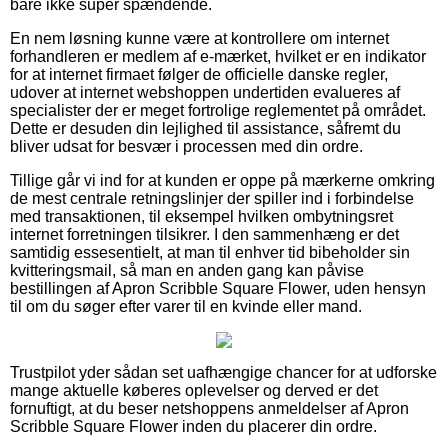
bare ikke super spændende.
En nem løsning kunne være at kontrollere om internet
forhandleren er medlem af e-mærket, hvilket er en indikator
for at internet firmaet følger de officielle danske regler,
udover at internet webshoppen undertiden evalueres af
specialister der er meget fortrolige reglementet på området.
Dette er desuden din lejlighed til assistance, såfremt du
bliver udsat for besvær i processen med din ordre.
Tillige går vi ind for at kunden er oppe på mærkerne omkring
de mest centrale retningslinjer der spiller ind i forbindelse
med transaktionen, til eksempel hvilken ombytningsret
internet forretningen tilsikrer. I den sammenhæng er det
samtidig essesentielt, at man til enhver tid bibeholder sin
kvitteringsmail, så man en anden gang kan påvise
bestillingen af Apron Scribble Square Flower, uden hensyn
til om du søger efter varer til en kvinde eller mand.
Trustpilot yder sådan set uafhængige chancer for at udforske
mange aktuelle køberes oplevelser og derved er det
fornuftigt, at du beser netshoppens anmeldelser af Apron
Scribble Square Flower inden du placerer din ordre.