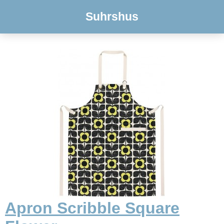
Suhrshus
Apron Scribble Square