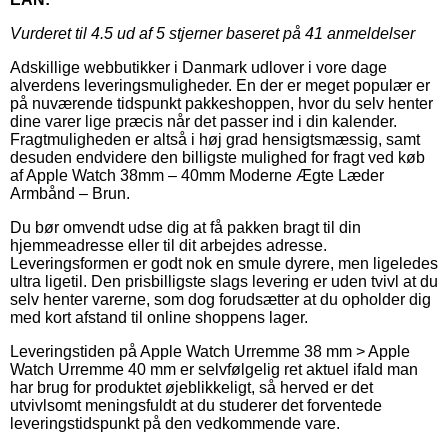
Vurderet til
4.5
ud af 5 stjerner baseret på
41
anmeldelser
Adskillige webbutikker i Danmark udlover i vore dage
alverdens leveringsmuligheder. En der er meget populær er
på nuværende tidspunkt pakkeshoppen, hvor du selv henter
dine varer lige præcis når det passer ind i din kalender.
Fragtmuligheden er altså i høj grad hensigtsmæssig, samt
desuden endvidere den billigste mulighed for fragt ved køb
af Apple Watch 38mm – 40mm Moderne Ægte Læder
Armbånd – Brun.
Du bør omvendt udse dig at få pakken bragt til din
hjemmeadresse eller til dit arbejdes adresse.
Leveringsformen er godt nok en smule dyrere, men ligeledes
ultra ligetil. Den prisbilligste slags levering er uden tvivl at du
selv henter varerne, som dog forudsætter at du opholder dig
med kort afstand til online shoppens lager.
Leveringstiden på Apple Watch Urremme 38 mm > Apple
Watch Urremme 40 mm er selvfølgelig ret aktuel ifald man
har brug for produktet øjeblikkeligt, så herved er det
utvivlsomt meningsfuldt at du studerer det forventede
leveringstidspunkt på den vedkommende vare.