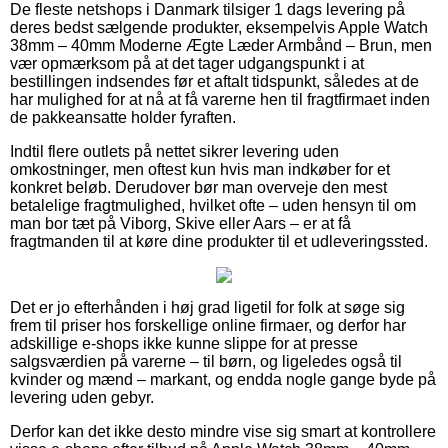
De fleste netshops i Danmark tilsiger 1 dags levering på
deres bedst sælgende produkter, eksempelvis Apple Watch
38mm – 40mm Moderne Ægte Læder Armbånd – Brun, men
vær opmærksom på at det tager udgangspunkt i at
bestillingen indsendes før et aftalt tidspunkt, således at de
har mulighed for at nå at få varerne hen til fragtfirmaet inden
de pakkeansatte holder fyraften.
Indtil flere outlets på nettet sikrer levering uden
omkostninger, men oftest kun hvis man indkøber for et
konkret beløb. Derudover bør man overveje den mest
betalelige fragtmulighed, hvilket ofte – uden hensyn til om
man bor tæt på Viborg, Skive eller Aars – er at få
fragtmanden til at køre dine produkter til et udleveringssted.
Det er jo efterhånden i høj grad ligetil for folk at søge sig
frem til priser hos forskellige online firmaer, og derfor har
adskillige e-shops ikke kunne slippe for at presse
salgsværdien på varerne – til børn, og ligeledes også til
kvinder og mænd – markant, og endda nogle gange byde på
levering uden gebyr.
Derfor kan det ikke desto mindre vise sig smart at kontrollere