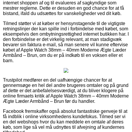
internet shoppen af og til evalueres af sagkyndige som
mestrer reglerne. Dette er desuden en god chance for at få
bistand, ifald du udsættes for vanskeligheder ved dit køb.
Tilmed støtter vi at køber er hensynstagende til de vigtigste
retningslinjer der kan spille ind i forbindelse med købet, som
eksempelvis den ombytningsrettighed internet butikken har. I
den forbindelse er det virkelig relevant, at man stadigvæk
bevarer sin faktura e-mail, så man senere vil kunne eftervise
købet af Apple Watch 38mm – 40mm Moderne Ægte Læder
Armbånd – Brun, om du er på indkøb til en voksen eller et
barn.
Trustpilot medfører en del uafhængige chancer for at
gennemsøge en hel del andre brugeres omtaler og på grund
af dette er det anbefalelsesværdigt, at du bliver klogere på
online firmaets kritik af Apple Watch 38mm – 40mm Moderne
Ægte Læder Armbånd – Brun før du handler.
Facebook fremskaffer også absolut fantastiske genveje til at
få indblik i online virksomhedens kundefokus. Tilmed ser vi
en del webshops hvor du kan meddele en omtale af deres
køb, som lige så vel må udnyttes til afvejning af kundernes