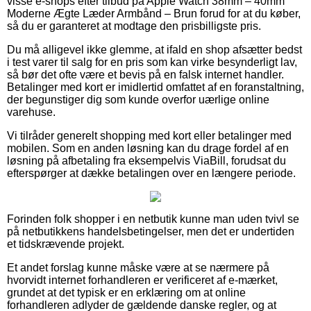
visse e-shops efter tilbud på Apple Watch 38mm – 40mm
Moderne Ægte Læder Armbånd – Brun forud for at du køber,
så du er garanteret at modtage den prisbilligste pris.
Du må alligevel ikke glemme, at ifald en shop afsætter bedst
i test varer til salg for en pris som kan virke besynderligt lav,
så bør det ofte være et bevis på en falsk internet handler.
Betalinger med kort er imidlertid omfattet af en foranstaltning,
der begunstiger dig som kunde overfor uærlige online
varehuse.
Vi tilråder generelt shopping med kort eller betalinger med
mobilen. Som en anden løsning kan du drage fordel af en
løsning på afbetaling fra eksempelvis ViaBill, forudsat du
efterspørger at dække betalingen over en længere periode.
Forinden folk shopper i en netbutik kunne man uden tvivl se
på netbutikkens handelsbetingelser, men det er undertiden
et tidskrævende projekt.
Et andet forslag kunne måske være at se nærmere på
hvorvidt internet forhandleren er verificeret af e-mærket,
grundet at det typisk er en erklæring om at online
forhandleren adlyder de gældende danske regler, og at