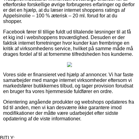
efterforske forskellige øvrige forbrugeres erfaringer og derfor
er det en hjælp, at du læser internet shoppens ratings af
Appelsinolie – 100 % æterisk – 20 ml. forud for at du
shopper.
Facebook fører til tillige fuldt ud tiltalende løsninger til at få
et kig ind i webshoppens troværdighed. Desuden er der
faktisk internet forretninger hvor kunder kan frembringe en
kritik af virksomhedens service, hvilket på samme måde må
drages fordel af til at fornemme tilfredsheden hos kunderne.
Vores side er finansieret ved hjælp af annoncer. Vi har faste
samarbejder med mange internet virksomheder eftersom vi
markedsfører butikkernes tilbud, og tager provision forudsat
en bruger fra vores hjemmeside fuldfører en ordre.
Orientering angående produkter og webshops opdateres fra
tid til anden, men vi kan desværre ikke garantere imod
modifikationer der måtte være udarbejdet efter sidste
opdatering af de viste informationer.
BITLY: