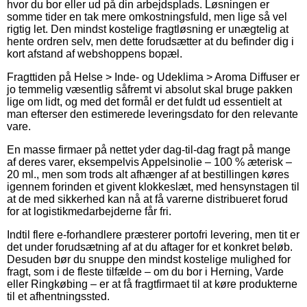
hvor du bor eller ud på din arbejdsplads. Løsningen er
somme tider en tak mere omkostningsfuld, men lige så vel
rigtig let. Den mindst kostelige fragtløsning er unægtelig at
hente ordren selv, men dette forudsætter at du befinder dig i
kort afstand af webshoppens bopæl.
Fragttiden på Helse > Inde- og Udeklima > Aroma Diffuser er
jo temmelig væsentlig såfremt vi absolut skal bruge pakken
lige om lidt, og med det formål er det fuldt ud essentielt at
man efterser den estimerede leveringsdato for den relevante
vare.
En masse firmaer på nettet yder dag-til-dag fragt på mange
af deres varer, eksempelvis Appelsinolie – 100 % æterisk –
20 ml., men som trods alt afhænger af at bestillingen køres
igennem forinden et givent klokkeslæt, med hensynstagen til
at de med sikkerhed kan nå at få varerne distribueret forud
for at logistikmedarbejderne får fri.
Indtil flere e-forhandlere præsterer portofri levering, men tit er
det under forudsætning af at du aftager for et konkret beløb.
Desuden bør du snuppe den mindst kostelige mulighed for
fragt, som i de fleste tilfælde – om du bor i Herning, Varde
eller Ringkøbing – er at få fragtfirmaet til at køre produkterne
til et afhentningssted.