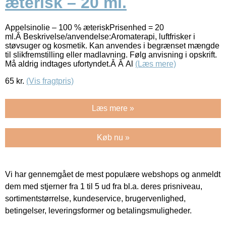
æterisk – 20 ml.
Appelsinolie – 100 % æteriskPrisenhed = 20
ml.Â Beskrivelse/anvendelse:Aromaterapi, luftfrisker i
støvsuger og kosmetik. Kan anvendes i begrænset mængde
til slikfremstilling eller madlavning. Følg anvisning i opskrift.
Må aldrig indtages ufortyndet.Â Â Al
(Læs mere)
65
kr.
(Vis fragtpris)
Læs mere »
Køb nu »
Vi har gennemgået de mest populære webshops og anmeldt
dem med stjerner fra 1 til 5 ud fra bl.a. deres prisniveau,
sortimentstørrelse, kundeservice, brugervenlighed,
betingelser, leveringsformer og betalingsmuligheder.