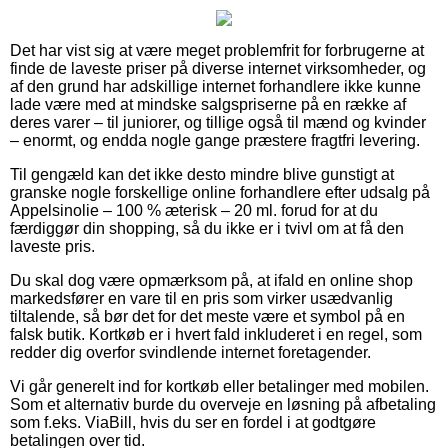
Det har vist sig at være meget problemfrit for forbrugerne at
finde de laveste priser på diverse internet virksomheder, og
af den grund har adskillige internet forhandlere ikke kunne
lade være med at mindske salgspriserne på en række af
deres varer – til juniorer, og tillige også til mænd og kvinder
– enormt, og endda nogle gange præstere fragtfri levering.
Til gengæld kan det ikke desto mindre blive gunstigt at
granske nogle forskellige online forhandlere efter udsalg på
Appelsinolie – 100 % æterisk – 20 ml. forud for at du
færdiggør din shopping, så du ikke er i tvivl om at få den
laveste pris.
Du skal dog være opmærksom på, at ifald en online shop
markedsfører en vare til en pris som virker usædvanlig
tiltalende, så bør det for det meste være et symbol på en
falsk butik. Kortkøb er i hvert fald inkluderet i en regel, som
redder dig overfor svindlende internet foretagender.
Vi går generelt ind for kortkøb eller betalinger med mobilen.
Som et alternativ burde du overveje en løsning på afbetaling
som f.eks. ViaBill, hvis du ser en fordel i at godtgøre
betalingen over tid.