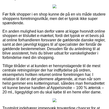
Før folk shopper i en shop kunne de på en vis måde studere
shoppens forretningsvilkår, men det er typisk ikke super
spændende.
En anden mulighed kan derfor være at kigge hvorvidt online
shoppen er tilsluttet e-mærket, fordi det typisk er et bevis på
at online forhandleren forsvarer de gældende danske regler,
samt at den jævnligt kigges til af specialister der forstår de
gældende bestemmelser. Desuden får du anledning til at
blive assisteret, hvis du bliver udsat for vanskeligheder i
forbindelse med din shopping.
Tillige tilråder vi at kunden er hensynstagende til de mest
centrale retningslinjer der har indflydelse på ordren,
eksempelvis hvilken returret online forretningen har. I
relation til det er det ydermere afgørende, at man når som
helst gemmer ens kvitteringsmail, således man fremadrettet
vil kunne bevise handlen af Appelsinolie – 100 % æterisk –
20 ml., ligegyldigt om du skal købe til en herre eller dame.
Trustpilot indebærer immervæk troværdige chancer for at