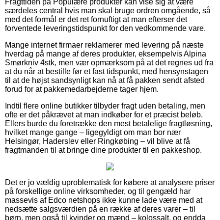
Fragttiden på Populære produkter kan vise sig at være
særdeles central hvis man skal bruge ordren omgående, så
med det formål er det ret fornuftigt at man efterser det
forventede leveringstidspunkt for den vedkommende vare.
Mange internet firmaer reklamerer med levering på næste
hverdag på mange af deres produkter, eksempelvis Alpina
Smørkniv 4stk, men vær opmærksom på at det regnes ud fra
at du når at bestille før et fast tidspunkt, med hensynstagen
til at de højst sandsynligt kan nå at få pakken sendt afsted
forud for at pakkemedarbejderne tager hjem.
Indtil flere online butikker tilbyder fragt uden betaling, men
ofte er det påkrævet at man indkøber for et præcist beløb.
Ellers burde du foretrække den mest betalelige fragtløsning,
hvilket mange gange – ligegyldigt om man bor nær
Helsingør, Haderslev eller Ringkøbing – vil blive at få
fragtmanden til at bringe dine produkter til en pakkeshop.
Det er jo vældig uproblematisk for købere at analysere priser
på forskellige online virksomheder, og til gengæld har
massevis af Edco netshops ikke kunne lade være med at
nedsætte salgsværdien på en række af deres varer – til
børn, men også til kvinder og mænd – kolossalt, og endda