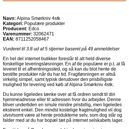
Navn:
Alpina Smørkniv 4stk
Kategori:
Populære produkter
Producent:
Edco
Varenummer:
32062471
EAN:
8711252058467
Vurderet til
3.8
ud af 5 stjerner baseret på
49
anmeldelser
En hel del internet butikker foreslår til alt held diverse
forskellige leveringsløsninger. En af de populære er p.t. at få
leveret til et afhentningssted, og så kan du blot hente de
bestilte produkter når du har tid. Fragtløsningen er altså
virkelig simpel, samt typisk derudover den prisbilligste
mulighed for levering ved køb af Alpina Smørkniv 4stk.
Du kunne ligeledes tænke over at få ordren sendt til din
hjemmeadresse eller til adressen hvor du arbejder. Denne
bliver undertiden en smule mindre prisbillig, men ligeledes
ekstremt enkel. Den mindst kostelige fragtmulighed vil dog
utvivlsomt være at hente produkterne selv, som dog står og
falder med at du har bopæl tæt på internet selskabets lager.