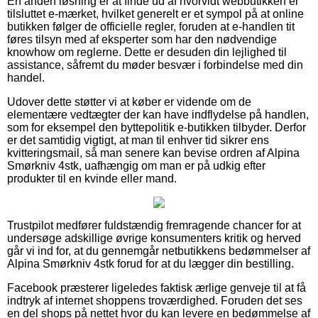
En anden løsning er at finde ud af hvorvidt webbutikken er
tilsluttet e-mærket, hvilket generelt er et sympol på at online
butikken følger de officielle regler, foruden at e-handlen tit
føres tilsyn med af eksperter som har den nødvendige
knowhow om reglerne. Dette er desuden din lejlighed til
assistance, såfremt du møder besvær i forbindelse med din
handel.
Udover dette støtter vi at køber er vidende om de
elementære vedtægter der kan have indflydelse på handlen,
som for eksempel den byttepolitik e-butikken tilbyder. Derfor
er det samtidig vigtigt, at man til enhver tid sikrer ens
kvitteringsmail, så man senere kan bevise ordren af Alpina
Smørkniv 4stk, uafhængig om man er på udkig efter
produkter til en kvinde eller mand.
Trustpilot medfører fuldstændig fremragende chancer for at
undersøge adskillige øvrige konsumenters kritik og herved
går vi ind for, at du gennemgår netbutikkens bedømmelser af
Alpina Smørkniv 4stk forud for at du lægger din bestilling.
Facebook præsterer ligeledes faktisk ærlige genveje til at få
indtryk af internet shoppens troværdighed. Foruden det ses
en del shops på nettet hvor du kan levere en bedømmelse af