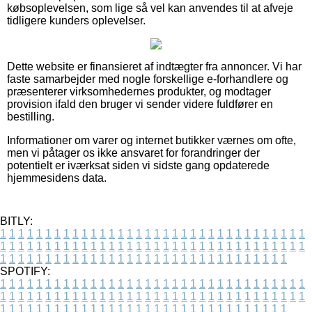
købsoplevelsen, som lige så vel kan anvendes til at afveje
tidligere kunders oplevelser.
Dette website er finansieret af indtægter fra annoncer. Vi har
faste samarbejder med nogle forskellige e-forhandlere og
præsenterer virksomhedernes produkter, og modtager
provision ifald den bruger vi sender videre fuldfører en
bestilling.
Informationer om varer og internet butikker værnes om ofte,
men vi påtager os ikke ansvaret for forandringer der
potentielt er iværksat siden vi sidste gang opdaterede
hjemmesidens data.
BITLY:
1
1
1
1
1
1
1
1
1
1
1
1
1
1
1
1
1
1
1
1
1
1
1
1
1
1
1
1
1
1
1
1
1
1
1
1
1
1
1
1
1
1
1
1
1
1
1
1
1
1
1
1
1
1
1
1
1
1
1
1
1
1
1
1
1
1
1
1
1
1
1
1
1
1
1
1
1
1
1
1
1
1
1
1
1
1
1
1
1
1
1
1
1
1
1
1
1
1
1
1
SPOTIFY:
1
1
1
1
1
1
1
1
1
1
1
1
1
1
1
1
1
1
1
1
1
1
1
1
1
1
1
1
1
1
1
1
1
1
1
1
1
1
1
1
1
1
1
1
1
1
1
1
1
1
1
1
1
1
1
1
1
1
1
1
1
1
1
1
1
1
1
1
1
1
1
1
1
1
1
1
1
1
1
1
1
1
1
1
1
1
1
1
1
1
1
1
1
1
1
1
1
1
1
1